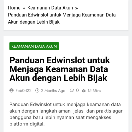
Home
Keamanan Data Akun
Panduan Edwinslot untuk Menjaga Keamanan Data
Akun dengan Lebih Bijak
KEAMANAN DATA AKUN
Panduan Edwinslot untuk
Menjaga Keamanan Data
Akun dengan Lebih Bijak
0
Feb0d22
2 Months Ago
15 Mins
Panduan Edwinslot untuk menjaga keamanan data
akun dengan langkah aman, jelas, dan praktis agar
pengguna baru lebih nyaman saat mengakses
platform digital.