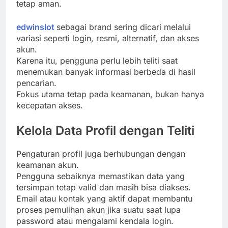
tetap aman.
edwinslot
sebagai brand sering dicari melalui
variasi seperti login, resmi, alternatif, dan akses
akun.
Karena itu, pengguna perlu lebih teliti saat
menemukan banyak informasi berbeda di hasil
pencarian.
Fokus utama tetap pada keamanan, bukan hanya
kecepatan akses.
Kelola Data Profil dengan Teliti
Pengaturan profil juga berhubungan dengan
keamanan akun.
Pengguna sebaiknya memastikan data yang
tersimpan tetap valid dan masih bisa diakses.
Email atau kontak yang aktif dapat membantu
proses pemulihan akun jika suatu saat lupa
password atau mengalami kendala login.