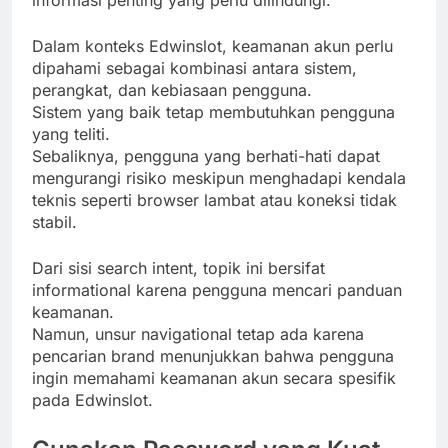
informasi penting yang perlu dilindungi.
Dalam konteks Edwinslot, keamanan akun perlu
dipahami sebagai kombinasi antara sistem,
perangkat, dan kebiasaan pengguna.
Sistem yang baik tetap membutuhkan pengguna
yang teliti.
Sebaliknya, pengguna yang berhati-hati dapat
mengurangi risiko meskipun menghadapi kendala
teknis seperti browser lambat atau koneksi tidak
stabil.
Dari sisi search intent, topik ini bersifat
informational karena pengguna mencari panduan
keamanan.
Namun, unsur navigational tetap ada karena
pencarian brand menunjukkan bahwa pengguna
ingin memahami keamanan akun secara spesifik
pada Edwinslot.