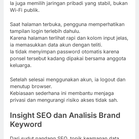
Ia juga memilih jaringan pribadi yang stabil, bukan
Wi-Fi publik.
Saat halaman terbuka, pengguna memperhatikan
tampilan login terlebih dahulu.
Karena halaman terlihat rapi dan kolom input jelas,
ia memasukkan data akun dengan teliti.
Ia tidak menyimpan password otomatis karena
ponsel tersebut kadang dipakai bersama anggota
keluarga.
Setelah selesai menggunakan akun, ia logout dan
menutup browser.
Kebiasaan sederhana ini membantu menjaga
privasi dan mengurangi risiko akses tidak sah.
Insight SEO dan Analisis Brand
Keyword
Dari sudut pandang SEO, topik keamanan data