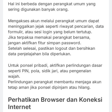
Hal ini berbeda dengan perangkat umum yang
sering digunakan banyak orang.
Mengakses akun melalui perangkat umum dapat
meninggalkan jejak seperti riwayat pencarian, data
formulir, atau sesi login yang belum tertutup.
Jika terpaksa memakai perangkat bersama,
jangan aktifkan fitur simpan password.
Setelah selesai, pastikan logout dan bersihkan
data penjelajahan bila diperlukan.
Untuk ponsel pribadi, aktifkan perlindungan dasar
seperti PIN, pola, sidik jari, atau pengenalan
wajah.
Perlindungan perangkat membantu menjaga akun
tetap aman jika ponsel dipinjam atau hilang.
Perhatikan Browser dan Koneksi
Internet