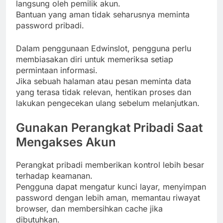
langsung oleh pemilik akun.
Bantuan yang aman tidak seharusnya meminta
password pribadi.
Dalam penggunaan Edwinslot, pengguna perlu
membiasakan diri untuk memeriksa setiap
permintaan informasi.
Jika sebuah halaman atau pesan meminta data
yang terasa tidak relevan, hentikan proses dan
lakukan pengecekan ulang sebelum melanjutkan.
Gunakan Perangkat Pribadi Saat
Mengakses Akun
Perangkat pribadi memberikan kontrol lebih besar
terhadap keamanan.
Pengguna dapat mengatur kunci layar, menyimpan
password dengan lebih aman, memantau riwayat
browser, dan membersihkan cache jika
dibutuhkan.