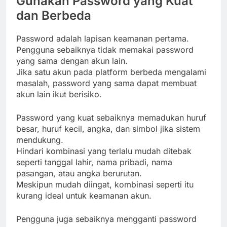
Gunakan Password yang Kuat
dan Berbeda
Password adalah lapisan keamanan pertama.
Pengguna sebaiknya tidak memakai password
yang sama dengan akun lain.
Jika satu akun pada platform berbeda mengalami
masalah, password yang sama dapat membuat
akun lain ikut berisiko.
Password yang kuat sebaiknya memadukan huruf
besar, huruf kecil, angka, dan simbol jika sistem
mendukung.
Hindari kombinasi yang terlalu mudah ditebak
seperti tanggal lahir, nama pribadi, nama
pasangan, atau angka berurutan.
Meskipun mudah diingat, kombinasi seperti itu
kurang ideal untuk keamanan akun.
Pengguna juga sebaiknya mengganti password