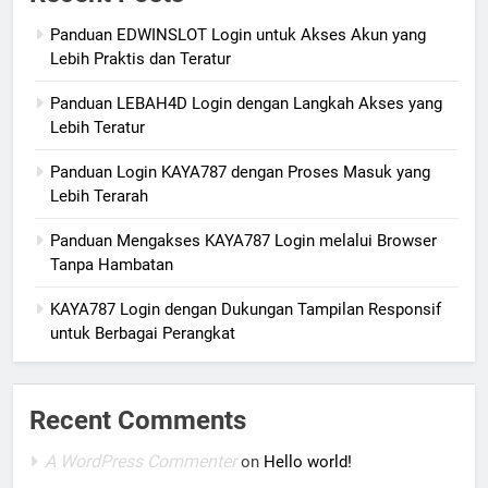
Panduan EDWINSLOT Login untuk Akses Akun yang
Lebih Praktis dan Teratur
Panduan LEBAH4D Login dengan Langkah Akses yang
Lebih Teratur
Panduan Login KAYA787 dengan Proses Masuk yang
Lebih Terarah
Panduan Mengakses KAYA787 Login melalui Browser
Tanpa Hambatan
KAYA787 Login dengan Dukungan Tampilan Responsif
untuk Berbagai Perangkat
Recent Comments
A WordPress Commenter
on
Hello world!