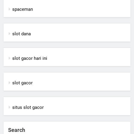
spaceman
slot dana
slot gacor hari ini
slot gacor
situs slot gacor
Search