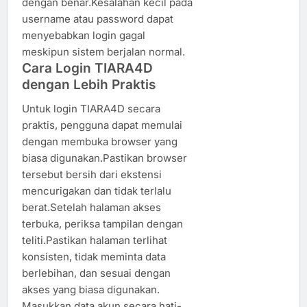
dengan benar.Kesalahan kecil pada
username atau password dapat
menyebabkan login gagal
meskipun sistem berjalan normal.
Cara Login TIARA4D
dengan Lebih Praktis
Untuk login TIARA4D secara
praktis, pengguna dapat memulai
dengan membuka browser yang
biasa digunakan.Pastikan browser
tersebut bersih dari ekstensi
mencurigakan dan tidak terlalu
berat.Setelah halaman akses
terbuka, periksa tampilan dengan
teliti.Pastikan halaman terlihat
konsisten, tidak meminta data
berlebihan, dan sesuai dengan
akses yang biasa digunakan.
Masukkan data akun secara hati-