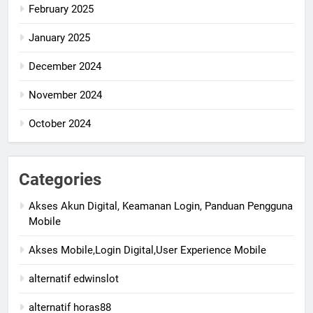
February 2025
January 2025
December 2024
November 2024
October 2024
Categories
Akses Akun Digital, Keamanan Login, Panduan Pengguna
Mobile
Akses Mobile,Login Digital,User Experience Mobile
alternatif edwinslot
alternatif horas88