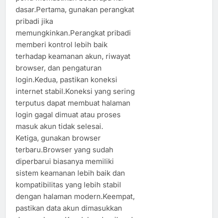
dasar.Pertama, gunakan perangkat
pribadi jika
memungkinkan.Perangkat pribadi
memberi kontrol lebih baik
terhadap keamanan akun, riwayat
browser, dan pengaturan
login.Kedua, pastikan koneksi
internet stabil.Koneksi yang sering
terputus dapat membuat halaman
login gagal dimuat atau proses
masuk akun tidak selesai.
Ketiga, gunakan browser
terbaru.Browser yang sudah
diperbarui biasanya memiliki
sistem keamanan lebih baik dan
kompatibilitas yang lebih stabil
dengan halaman modern.Keempat,
pastikan data akun dimasukkan