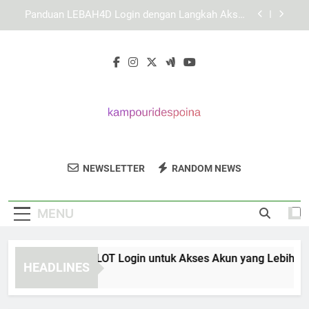
Skip
Panduan Login KAYA787 dengan Proses Masuk
to
yang Lebih Terarah
content
Panduan Mengakses KAYA787 Login melalui
Browser Tanpa Hambatan
Panduan EDWINSLOT Login untuk Akses Akun
yang Lebih Praktis dan Teratur
Panduan LEBAH4D Login dengan Langkah Akses
yang Lebih Teratur
Panduan Login KAYA787 dengan Proses Masuk
yang Lebih Terarah
Kampourides
Dapatkan Solusi Bisnis Terbaik Dari
Panduan Mengakses KAYA787 Login melalui
NEWSLETTER
RANDOM NEWS
Poina
Browser Tanpa Hambatan
Kampourides Poina.
MENU
nduan EDWINSLOT Login untuk Akses Akun yang Lebih Praktis
HEADLINES
Weeks Ago