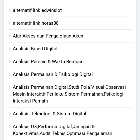
alternatif link edwinslot
alternatif link horas88
Alur Akses dan Pengelolaan Akun
Analisis Brand Digital
Analisis Pemain & Waktu Bermain
Analisis Permainan & Psikologi Digital
Analisis Permainan Digital,Studi Pola Visual,Observasi
Mesin Interaktif,Perilaku Sistem Permainan,Psikologi
Interaksi Pemain
Analisis Teknologi & Sistem Digital
Analisis UX,Performa Digital,Jaringan &
Konektivitas,Audit Teknis,Optimasi Pengalaman