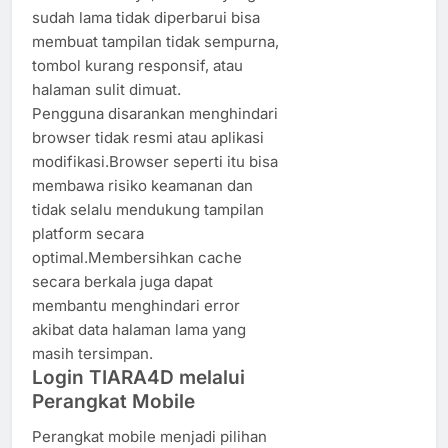
sudah lama tidak diperbarui bisa
membuat tampilan tidak sempurna,
tombol kurang responsif, atau
halaman sulit dimuat.
Pengguna disarankan menghindari
browser tidak resmi atau aplikasi
modifikasi.Browser seperti itu bisa
membawa risiko keamanan dan
tidak selalu mendukung tampilan
platform secara
optimal.Membersihkan cache
secara berkala juga dapat
membantu menghindari error
akibat data halaman lama yang
masih tersimpan.
Login TIARA4D melalui
Perangkat Mobile
Perangkat mobile menjadi pilihan