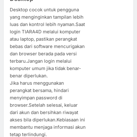
Desktop cocok untuk pengguna
yang menginginkan tampilan lebih
luas dan kontrol lebih nyaman.Saat
login TIARA4D melalui komputer
atau laptop, pastikan perangkat
bebas dari software mencurigakan
dan browser berada pada versi
terbaru.Jangan login melalui
komputer umum jika tidak benar-
benar diperlukan.
Jika harus menggunakan
perangkat bersama, hindari
menyimpan password di
browser.Setelah selesai, keluar
dari akun dan bersihkan riwayat
akses bila diperlukan.Kebiasaan ini
membantu menjaga informasi akun
tetap terlindungi.