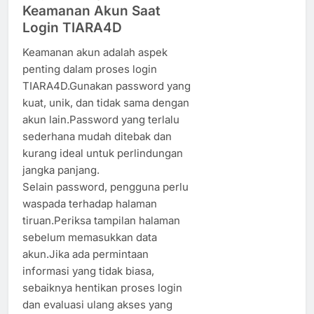
Keamanan Akun Saat
Login TIARA4D
Keamanan akun adalah aspek
penting dalam proses login
TIARA4D.Gunakan password yang
kuat, unik, dan tidak sama dengan
akun lain.Password yang terlalu
sederhana mudah ditebak dan
kurang ideal untuk perlindungan
jangka panjang.
Selain password, pengguna perlu
waspada terhadap halaman
tiruan.Periksa tampilan halaman
sebelum memasukkan data
akun.Jika ada permintaan
informasi yang tidak biasa,
sebaiknya hentikan proses login
dan evaluasi ulang akses yang