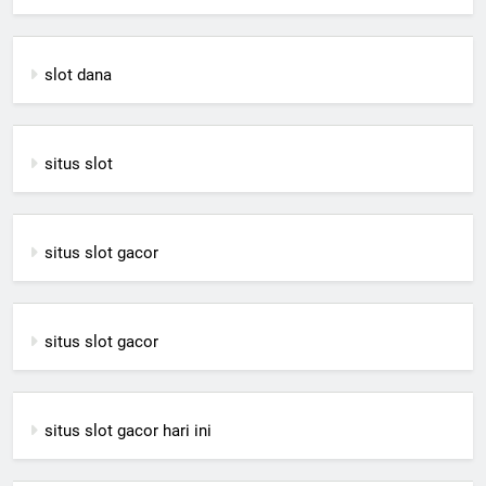
slot dana
situs slot
situs slot gacor
situs slot gacor
situs slot gacor hari ini