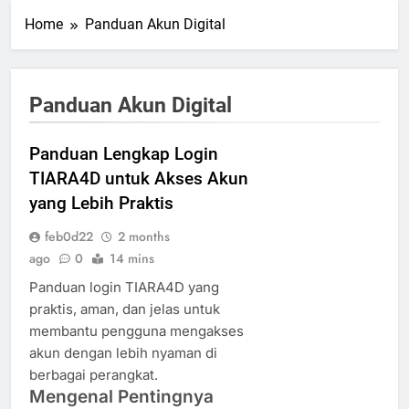
Home
Panduan Akun Digital
Panduan Akun Digital
Panduan Lengkap Login
TIARA4D untuk Akses Akun
yang Lebih Praktis
feb0d22
2 months
ago
0
14 mins
Panduan login TIARA4D yang
praktis, aman, dan jelas untuk
membantu pengguna mengakses
akun dengan lebih nyaman di
berbagai perangkat.
Mengenal Pentingnya