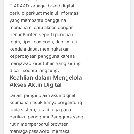
TIARA4D sebagai brand digital
perlu diperkuat melalui informasi
yang membantu pengguna
memahami cara akses dengan
benar.Konten seperti panduan
login, tips keamanan, dan solusi
kendala dapat meningkatkan
kepercayaan pengguna karena
menjawab kebutuhan yang sering
dicari secara langsung.
Keahlian dalam Mengelola
Akses Akun Digital
Dalam pengelolaan akun digital,
keamanan tidak hanya bergantung
pada sistem, tetapi juga pada
perilaku pengguna.Pengguna yang
rutin memperbarui browser,
menjaga password, memakai