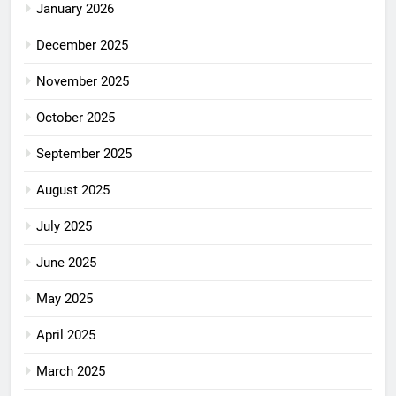
January 2026
December 2025
November 2025
October 2025
September 2025
August 2025
July 2025
June 2025
May 2025
April 2025
March 2025