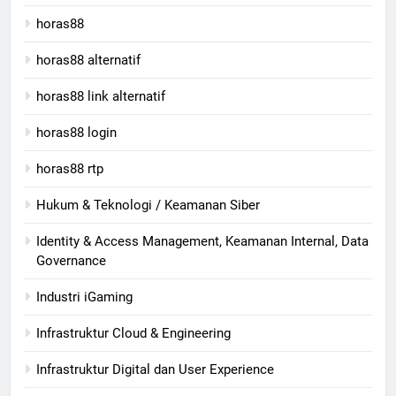
horas88
horas88 alternatif
horas88 link alternatif
horas88 login
horas88 rtp
Hukum & Teknologi / Keamanan Siber
Identity & Access Management, Keamanan Internal, Data
Governance
Industri iGaming
Infrastruktur Cloud & Engineering
Infrastruktur Digital dan User Experience