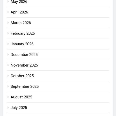
May 2026
April 2026
March 2026
February 2026
January 2026
December 2025
November 2025
October 2025
September 2025
August 2025
July 2025