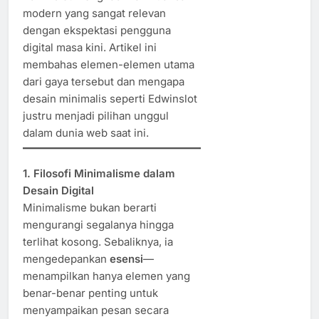
modern yang sangat relevan
dengan ekspektasi pengguna
digital masa kini. Artikel ini
membahas elemen-elemen utama
dari gaya tersebut dan mengapa
desain minimalis seperti Edwinslot
justru menjadi pilihan unggul
dalam dunia web saat ini.
1. Filosofi Minimalisme dalam
Desain Digital
Minimalisme bukan berarti
mengurangi segalanya hingga
terlihat kosong. Sebaliknya, ia
mengedepankan
esensi
—
menampilkan hanya elemen yang
benar-benar penting untuk
menyampaikan pesan secara