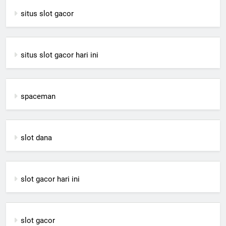
situs slot gacor
situs slot gacor hari ini
spaceman
slot dana
slot gacor hari ini
slot gacor