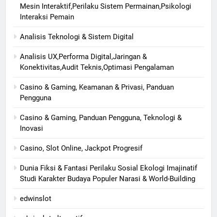
Mesin Interaktif,Perilaku Sistem Permainan,Psikologi
Interaksi Pemain
Analisis Teknologi & Sistem Digital
Analisis UX,Performa Digital,Jaringan &
Konektivitas,Audit Teknis,Optimasi Pengalaman
Casino & Gaming, Keamanan & Privasi, Panduan
Pengguna
Casino & Gaming, Panduan Pengguna, Teknologi &
Inovasi
Casino, Slot Online, Jackpot Progresif
Dunia Fiksi & Fantasi Perilaku Sosial Ekologi Imajinatif
Studi Karakter Budaya Populer Narasi & World-Building
edwinslot