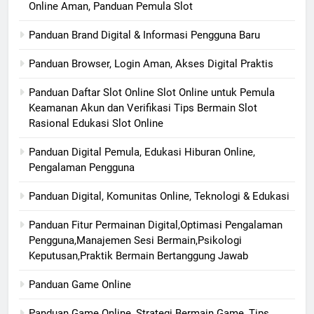
Online Aman, Panduan Pemula Slot
Panduan Brand Digital & Informasi Pengguna Baru
Panduan Browser, Login Aman, Akses Digital Praktis
Panduan Daftar Slot Online Slot Online untuk Pemula
Keamanan Akun dan Verifikasi Tips Bermain Slot
Rasional Edukasi Slot Online
Panduan Digital Pemula, Edukasi Hiburan Online,
Pengalaman Pengguna
Panduan Digital, Komunitas Online, Teknologi & Edukasi
Panduan Fitur Permainan Digital,Optimasi Pengalaman
Pengguna,Manajemen Sesi Bermain,Psikologi
Keputusan,Praktik Bermain Bertanggung Jawab
Panduan Game Online
Panduan Game Online, Strategi Bermain Game, Tips