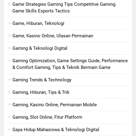
Game Strategies Gaming Tips Competitive Gaming
Game Skills Esports Tactics
Game, Hiburan, Teknologi
Game, Kasino Online, Ulasan Permainan
Gaming & Teknologi Digital
Gaming Optimization, Game Settings Guide, Performance
& Comfort Gaming, Tips & Teknik Bermain Game
Gaming Trends & Technology
Gaming, Hiburan, Tips & Trik
Gaming, Kasino Online, Permainan Mobile
Gaming, Slot Online, Fitur Platform
Gaya Hidup Mahasiswa & Teknologi Digital