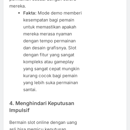
mereka.
Fakta:
Mode demo memberi
kesempatan bagi pemain
untuk memastikan apakah
mereka merasa nyaman
dengan tempo permainan
dan desain grafisnya. Slot
dengan fitur yang sangat
kompleks atau gameplay
yang sangat cepat mungkin
kurang cocok bagi pemain
yang lebih suka permainan
santai.
4. Menghindari Keputusan
Impulsif
Bermain slot online dengan uang
asli bisa memicu keputusan