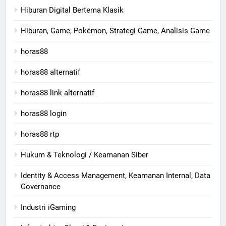
Hiburan Digital Bertema Klasik
Hiburan, Game, Pokémon, Strategi Game, Analisis Game
horas88
horas88 alternatif
horas88 link alternatif
horas88 login
horas88 rtp
Hukum & Teknologi / Keamanan Siber
Identity & Access Management, Keamanan Internal, Data
Governance
Industri iGaming