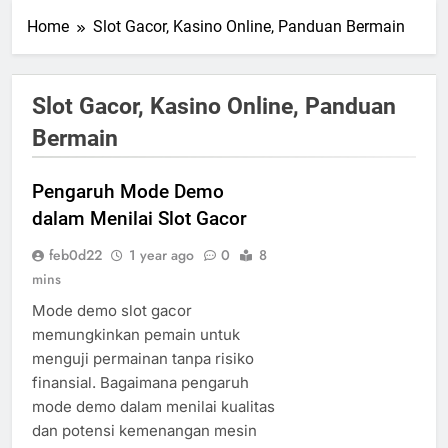
Home
Slot Gacor, Kasino Online, Panduan Bermain
Slot Gacor, Kasino Online, Panduan
Bermain
Pengaruh Mode Demo
dalam Menilai Slot Gacor
feb0d22
1 year ago
0
8
mins
Mode demo slot gacor
memungkinkan pemain untuk
menguji permainan tanpa risiko
finansial. Bagaimana pengaruh
mode demo dalam menilai kualitas
dan potensi kemenangan mesin