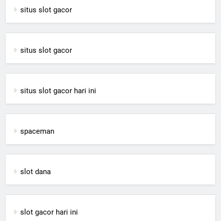
situs slot gacor
situs slot gacor
situs slot gacor hari ini
spaceman
slot dana
slot gacor hari ini