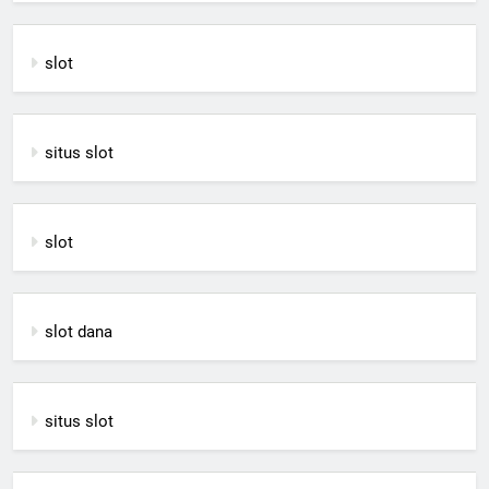
slot
situs slot
slot
slot dana
situs slot