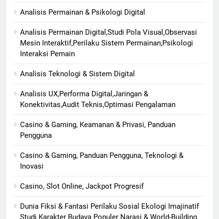
Analisis Permainan & Psikologi Digital
Analisis Permainan Digital,Studi Pola Visual,Observasi
Mesin Interaktif,Perilaku Sistem Permainan,Psikologi
Interaksi Pemain
Analisis Teknologi & Sistem Digital
Analisis UX,Performa Digital,Jaringan &
Konektivitas,Audit Teknis,Optimasi Pengalaman
Casino & Gaming, Keamanan & Privasi, Panduan
Pengguna
Casino & Gaming, Panduan Pengguna, Teknologi &
Inovasi
Casino, Slot Online, Jackpot Progresif
Dunia Fiksi & Fantasi Perilaku Sosial Ekologi Imajinatif
Studi Karakter Budaya Populer Narasi & World-Building