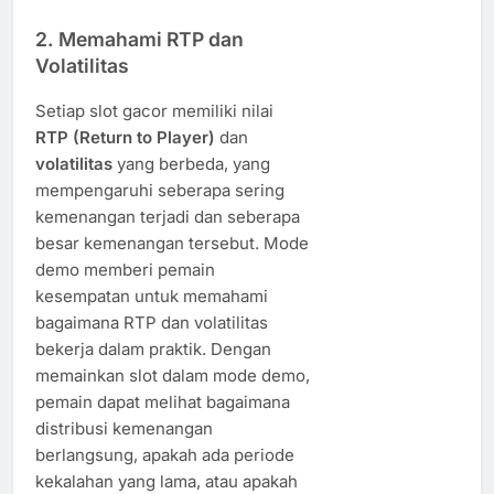
2. Memahami RTP dan
Volatilitas
Setiap slot gacor memiliki nilai
RTP (Return to Player)
dan
volatilitas
yang berbeda, yang
mempengaruhi seberapa sering
kemenangan terjadi dan seberapa
besar kemenangan tersebut. Mode
demo memberi pemain
kesempatan untuk memahami
bagaimana RTP dan volatilitas
bekerja dalam praktik. Dengan
memainkan slot dalam mode demo,
pemain dapat melihat bagaimana
distribusi kemenangan
berlangsung, apakah ada periode
kekalahan yang lama, atau apakah