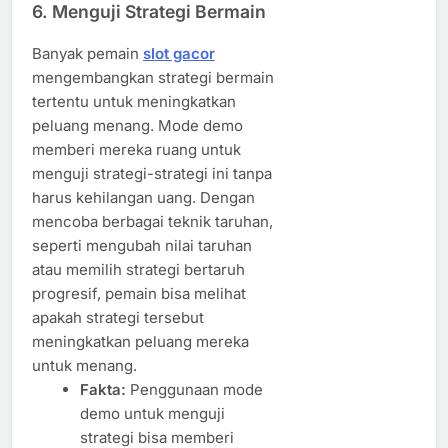
6. Menguji Strategi Bermain
Banyak pemain
slot gacor
mengembangkan strategi bermain
tertentu untuk meningkatkan
peluang menang. Mode demo
memberi mereka ruang untuk
menguji strategi-strategi ini tanpa
harus kehilangan uang. Dengan
mencoba berbagai teknik taruhan,
seperti mengubah nilai taruhan
atau memilih strategi bertaruh
progresif, pemain bisa melihat
apakah strategi tersebut
meningkatkan peluang mereka
untuk menang.
Fakta:
Penggunaan mode
demo untuk menguji
strategi bisa memberi