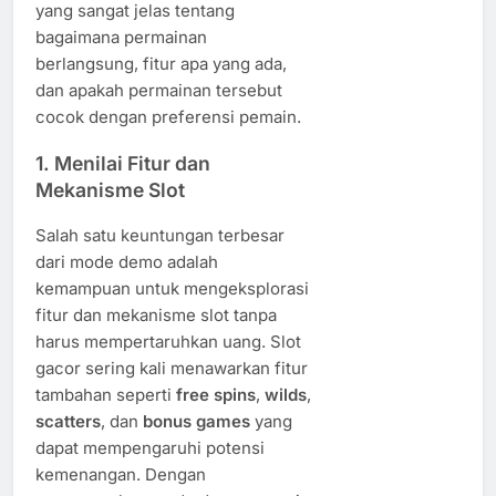
yang sangat jelas tentang
bagaimana permainan
berlangsung, fitur apa yang ada,
dan apakah permainan tersebut
cocok dengan preferensi pemain.
1. Menilai Fitur dan
Mekanisme Slot
Salah satu keuntungan terbesar
dari mode demo adalah
kemampuan untuk mengeksplorasi
fitur dan mekanisme slot tanpa
harus mempertaruhkan uang. Slot
gacor sering kali menawarkan fitur
tambahan seperti
free spins
,
wilds
,
scatters
, dan
bonus games
yang
dapat mempengaruhi potensi
kemenangan. Dengan