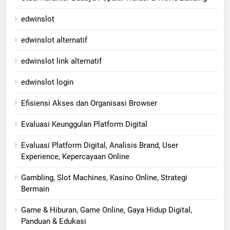
edwinslot
edwinslot alternatif
edwinslot link alternatif
edwinslot login
Efisiensi Akses dan Organisasi Browser
Evaluasi Keunggulan Platform Digital
Evaluasi Platform Digital, Analisis Brand, User
Experience, Kepercayaan Online
Gambling, Slot Machines, Kasino Online, Strategi
Bermain
Game & Hiburan, Game Online, Gaya Hidup Digital,
Panduan & Edukasi