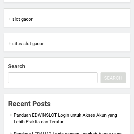
slot gacor
situs slot gacor
Search
SEARCH
Recent Posts
Panduan EDWINSLOT Login untuk Akses Akun yang
Lebih Praktis dan Teratur
Panduan LEBAH4D Login dengan Langkah Akses yang