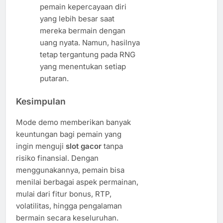
pemain kepercayaan diri
yang lebih besar saat
mereka bermain dengan
uang nyata. Namun, hasilnya
tetap tergantung pada RNG
yang menentukan setiap
putaran.
Kesimpulan
Mode demo memberikan banyak
keuntungan bagi pemain yang
ingin menguji
slot gacor
tanpa
risiko finansial. Dengan
menggunakannya, pemain bisa
menilai berbagai aspek permainan,
mulai dari fitur bonus, RTP,
volatilitas, hingga pengalaman
bermain secara keseluruhan.