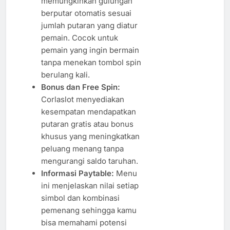
memungkinkan gulungan
berputar otomatis sesuai
jumlah putaran yang diatur
pemain. Cocok untuk
pemain yang ingin bermain
tanpa menekan tombol spin
berulang kali.
Bonus dan Free Spin:
Corlaslot menyediakan
kesempatan mendapatkan
putaran gratis atau bonus
khusus yang meningkatkan
peluang menang tanpa
mengurangi saldo taruhan.
Informasi Paytable:
Menu
ini menjelaskan nilai setiap
simbol dan kombinasi
pemenang sehingga kamu
bisa memahami potensi