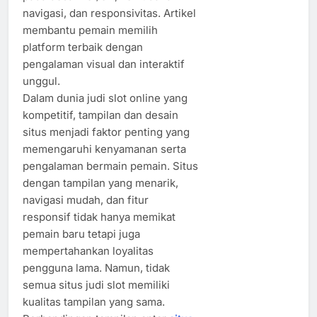
navigasi, dan responsivitas. Artikel
membantu pemain memilih
platform terbaik dengan
pengalaman visual dan interaktif
unggul.
Dalam dunia judi slot online yang
kompetitif, tampilan dan desain
situs menjadi faktor penting yang
memengaruhi kenyamanan serta
pengalaman bermain pemain. Situs
dengan tampilan yang menarik,
navigasi mudah, dan fitur
responsif tidak hanya memikat
pemain baru tetapi juga
mempertahankan loyalitas
pengguna lama. Namun, tidak
semua situs judi slot memiliki
kualitas tampilan yang sama.