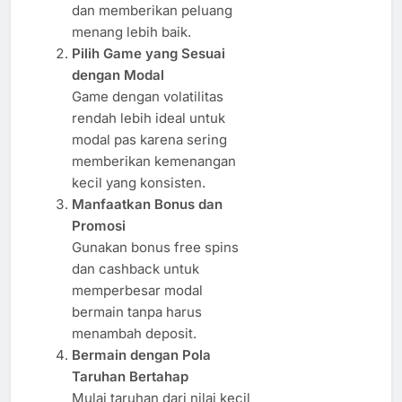
dan memberikan peluang
menang lebih baik.
Pilih Game yang Sesuai
dengan Modal
Game dengan volatilitas
rendah lebih ideal untuk
modal pas karena sering
memberikan kemenangan
kecil yang konsisten.
Manfaatkan Bonus dan
Promosi
Gunakan bonus free spins
dan cashback untuk
memperbesar modal
bermain tanpa harus
menambah deposit.
Bermain dengan Pola
Taruhan Bertahap
Mulai taruhan dari nilai kecil