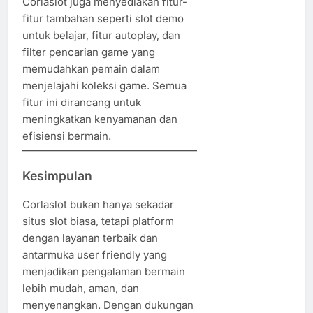
Corlaslot juga menyediakan fitur-
fitur tambahan seperti slot demo
untuk belajar, fitur autoplay, dan
filter pencarian game yang
memudahkan pemain dalam
menjelajahi koleksi game. Semua
fitur ini dirancang untuk
meningkatkan kenyamanan dan
efisiensi bermain.
Kesimpulan
Corlaslot bukan hanya sekadar
situs slot biasa, tetapi platform
dengan layanan terbaik dan
antarmuka user friendly yang
menjadikan pengalaman bermain
lebih mudah, aman, dan
menyenangkan. Dengan dukungan