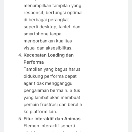
menampilkan tampilan yang
responsif, berfungsi optimal
di berbagai perangkat
seperti desktop, tablet, dan
smartphone tanpa
mengorbankan kualitas
visual dan aksesibilitas.
Kecepatan Loading dan
Performa
Tampilan yang bagus harus
didukung performa cepat
agar tidak mengganggu
pengalaman bermain. Situs
yang lambat akan membuat
pemain frustrasi dan beralih
ke platform lain.
Fitur Interaktif dan Animasi
Elemen interaktif seperti