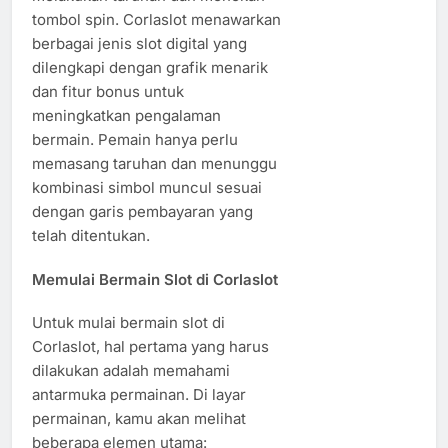
tombol spin. Corlaslot menawarkan
berbagai jenis slot digital yang
dilengkapi dengan grafik menarik
dan fitur bonus untuk
meningkatkan pengalaman
bermain. Pemain hanya perlu
memasang taruhan dan menunggu
kombinasi simbol muncul sesuai
dengan garis pembayaran yang
telah ditentukan.
Memulai Bermain Slot di Corlaslot
Untuk mulai bermain slot di
Corlaslot, hal pertama yang harus
dilakukan adalah memahami
antarmuka permainan. Di layar
permainan, kamu akan melihat
beberapa elemen utama: