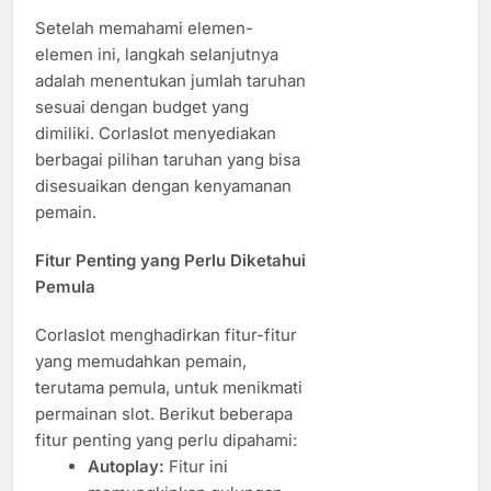
Setelah memahami elemen-
elemen ini, langkah selanjutnya
adalah menentukan jumlah taruhan
sesuai dengan budget yang
dimiliki. Corlaslot menyediakan
berbagai pilihan taruhan yang bisa
disesuaikan dengan kenyamanan
pemain.
Fitur Penting yang Perlu Diketahui
Pemula
Corlaslot menghadirkan fitur-fitur
yang memudahkan pemain,
terutama pemula, untuk menikmati
permainan slot. Berikut beberapa
fitur penting yang perlu dipahami:
Autoplay:
Fitur ini