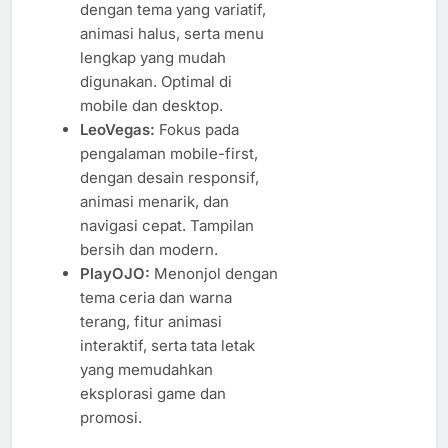
dengan tema yang variatif,
animasi halus, serta menu
lengkap yang mudah
digunakan. Optimal di
mobile dan desktop.
LeoVegas:
Fokus pada
pengalaman mobile-first,
dengan desain responsif,
animasi menarik, dan
navigasi cepat. Tampilan
bersih dan modern.
PlayOJO:
Menonjol dengan
tema ceria dan warna
terang, fitur animasi
interaktif, serta tata letak
yang memudahkan
eksplorasi game dan
promosi.