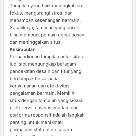
Tampilan yang baik meningkatkan
fokus, mengurangi stres, dan
menambah kesenangan bermain.
Sebaliknya, tampilan yang buruk
bisa membuat pemain cepat bosan
dan meninggalkan situs.
Kesimpulan
Perbandingan tampilan antar situs
judi slot mengungkap beragam
pendekatan desain dan fitur yang
berdampak besar pada
kenyamanan dan efektivitas
pengalaman bermain. Memilih
situs dengan tampilan yang sesuai
preferensi, navigasi mudah, dan
performa responsif adalah langkah
penting untuk menikmati
permainan slot online secara