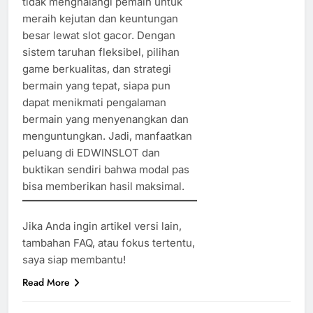
tidak menghalangi pemain untuk
meraih kejutan dan keuntungan
besar lewat slot gacor. Dengan
sistem taruhan fleksibel, pilihan
game berkualitas, dan strategi
bermain yang tepat, siapa pun
dapat menikmati pengalaman
bermain yang menyenangkan dan
menguntungkan. Jadi, manfaatkan
peluang di EDWINSLOT dan
buktikan sendiri bahwa modal pas
bisa memberikan hasil maksimal.
Jika Anda ingin artikel versi lain,
tambahan FAQ, atau fokus tertentu,
saya siap membantu!
Read More