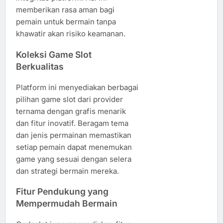
memberikan rasa aman bagi
pemain untuk bermain tanpa
khawatir akan risiko keamanan.
Koleksi Game Slot
Berkualitas
Platform ini menyediakan berbagai
pilihan game slot dari provider
ternama dengan grafis menarik
dan fitur inovatif. Beragam tema
dan jenis permainan memastikan
setiap pemain dapat menemukan
game yang sesuai dengan selera
dan strategi bermain mereka.
Fitur Pendukung yang
Mempermudah Bermain