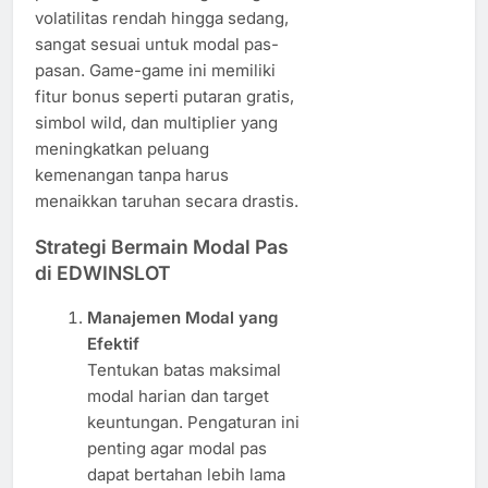
volatilitas rendah hingga sedang,
sangat sesuai untuk modal pas-
pasan. Game-game ini memiliki
fitur bonus seperti putaran gratis,
simbol wild, dan multiplier yang
meningkatkan peluang
kemenangan tanpa harus
menaikkan taruhan secara drastis.
Strategi Bermain Modal Pas
di EDWINSLOT
Manajemen Modal yang
Efektif
Tentukan batas maksimal
modal harian dan target
keuntungan. Pengaturan ini
penting agar modal pas
dapat bertahan lebih lama