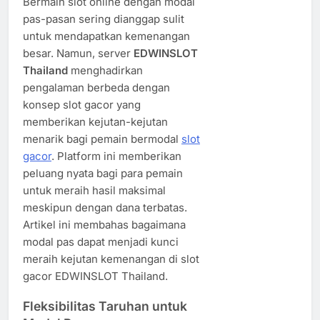
Bermain slot online dengan modal
pas-pasan sering dianggap sulit
untuk mendapatkan kemenangan
besar. Namun, server
EDWINSLOT
Thailand
menghadirkan
pengalaman berbeda dengan
konsep slot gacor yang
memberikan kejutan-kejutan
menarik bagi pemain bermodal
slot
gacor
. Platform ini memberikan
peluang nyata bagi para pemain
untuk meraih hasil maksimal
meskipun dengan dana terbatas.
Artikel ini membahas bagaimana
modal pas dapat menjadi kunci
meraih kejutan kemenangan di slot
gacor EDWINSLOT Thailand.
Fleksibilitas Taruhan untuk