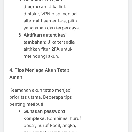
diperlukan:
Jika link
diblokir, VPN bisa menjadi
alternatif sementara, pilih
yang aman dan terpercaya.
Aktifkan autentikasi
tambahan:
Jika tersedia,
aktifkan fitur
2FA
untuk
melindungi akun.
4. Tips Menjaga Akun Tetap
Aman
Keamanan akun tetap menjadi
prioritas utama. Beberapa tips
penting meliputi:
Gunakan password
kompleks:
Kombinasi huruf
besar, huruf kecil, angka,