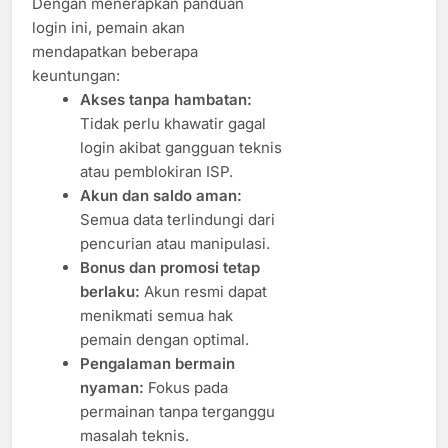
Dengan menerapkan panduan
login ini, pemain akan
mendapatkan beberapa
keuntungan:
Akses tanpa hambatan:
Tidak perlu khawatir gagal
login akibat gangguan teknis
atau pemblokiran ISP.
Akun dan saldo aman:
Semua data terlindungi dari
pencurian atau manipulasi.
Bonus dan promosi tetap
berlaku:
Akun resmi dapat
menikmati semua hak
pemain dengan optimal.
Pengalaman bermain
nyaman:
Fokus pada
permainan tanpa terganggu
masalah teknis.