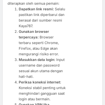
diterapkan oleh semua pemain:
Dapatkan link resmi:
Selalu
pastikan link diperbarui dan
berasal dari sumber resmi
Kaya787.
Gunakan browser
terpercaya:
Browser
terbaru seperti Chrome,
Firefox, atau Edge akan
mengurangi risiko error.
Masukkan data login:
Input
username dan password
sesuai akun utama dengan
hati-hati.
Periksa koneksi internet:
Koneksi stabil penting untuk
menghindari gangguan saat
login atau bermain.
Gunakan VPN jika