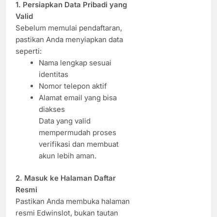
1. Persiapkan Data Pribadi yang
Valid
Sebelum memulai pendaftaran,
pastikan Anda menyiapkan data
seperti:
Nama lengkap sesuai
identitas
Nomor telepon aktif
Alamat email yang bisa
diakses
Data yang valid
mempermudah proses
verifikasi dan membuat
akun lebih aman.
2. Masuk ke Halaman Daftar
Resmi
Pastikan Anda membuka halaman
resmi Edwinslot, bukan tautan