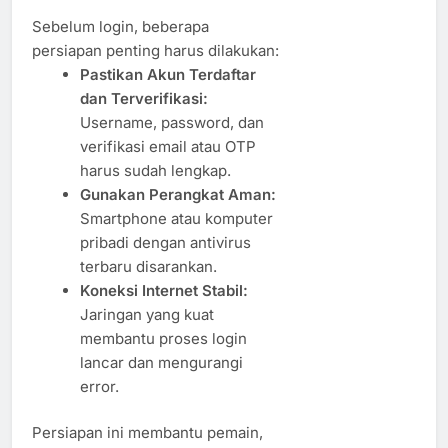
Sebelum login, beberapa
persiapan penting harus dilakukan:
Pastikan Akun Terdaftar
dan Terverifikasi:
Username, password, dan
verifikasi email atau OTP
harus sudah lengkap.
Gunakan Perangkat Aman:
Smartphone atau komputer
pribadi dengan antivirus
terbaru disarankan.
Koneksi Internet Stabil:
Jaringan yang kuat
membantu proses login
lancar dan mengurangi
error.
Persiapan ini membantu pemain,