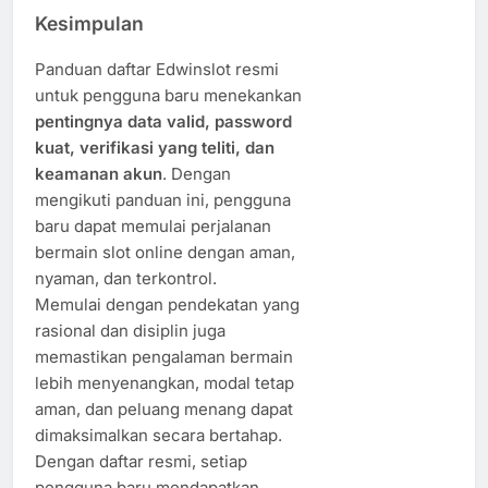
Kesimpulan
Panduan daftar Edwinslot resmi
untuk pengguna baru menekankan
pentingnya data valid, password
kuat, verifikasi yang teliti, dan
keamanan akun
. Dengan
mengikuti panduan ini, pengguna
baru dapat memulai perjalanan
bermain slot online dengan aman,
nyaman, dan terkontrol.
Memulai dengan pendekatan yang
rasional dan disiplin juga
memastikan pengalaman bermain
lebih menyenangkan, modal tetap
aman, dan peluang menang dapat
dimaksimalkan secara bertahap.
Dengan daftar resmi, setiap
pengguna baru mendapatkan