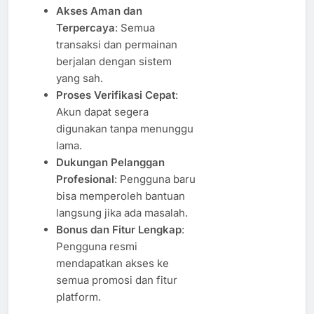
Akses Aman dan
Terpercaya
: Semua
transaksi dan permainan
berjalan dengan sistem
yang sah.
Proses Verifikasi Cepat
:
Akun dapat segera
digunakan tanpa menunggu
lama.
Dukungan Pelanggan
Profesional
: Pengguna baru
bisa memperoleh bantuan
langsung jika ada masalah.
Bonus dan Fitur Lengkap
:
Pengguna resmi
mendapatkan akses ke
semua promosi dan fitur
platform.