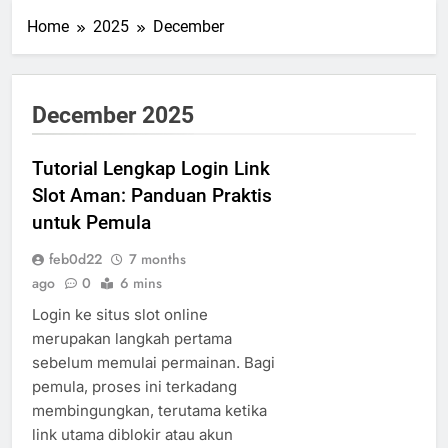
Home
2025
December
December 2025
Tutorial Lengkap Login Link
Slot Aman: Panduan Praktis
untuk Pemula
feb0d22
7 months
ago
0
6 mins
Login ke situs slot online
merupakan langkah pertama
sebelum memulai permainan. Bagi
pemula, proses ini terkadang
membingungkan, terutama ketika
link utama diblokir atau akun