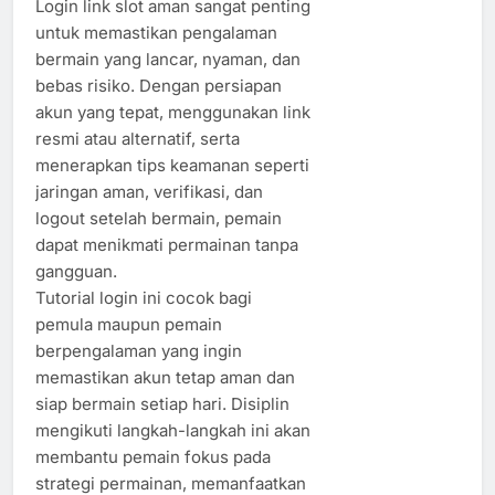
Login link slot aman sangat penting
untuk memastikan pengalaman
bermain yang lancar, nyaman, dan
bebas risiko. Dengan persiapan
akun yang tepat, menggunakan link
resmi atau alternatif, serta
menerapkan tips keamanan seperti
jaringan aman, verifikasi, dan
logout setelah bermain, pemain
dapat menikmati permainan tanpa
gangguan.
Tutorial login ini cocok bagi
pemula maupun pemain
berpengalaman yang ingin
memastikan akun tetap aman dan
siap bermain setiap hari. Disiplin
mengikuti langkah-langkah ini akan
membantu pemain fokus pada
strategi permainan, memanfaatkan