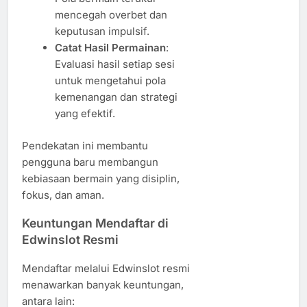
mencegah overbet dan
keputusan impulsif.
Catat Hasil Permainan
:
Evaluasi hasil setiap sesi
untuk mengetahui pola
kemenangan dan strategi
yang efektif.
Pendekatan ini membantu
pengguna baru membangun
kebiasaan bermain yang disiplin,
fokus, dan aman.
Keuntungan Mendaftar di
Edwinslot Resmi
Mendaftar melalui Edwinslot resmi
menawarkan banyak keuntungan,
antara lain: