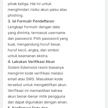
pihak ketiga. Hal ini untuk
menghindari risiko akun palsu atau
phishing.
3. Isi Formulir Pendaftaran
Lengkapi formulir dengan data
yang diminta, termasuk username
dan password. Pilih password yang
kuat, mengandung huruf besar,
huruf kecil, angka, dan simbol
untuk keamanan ekstra.
4. Lakukan Verifikasi Akun
Sistem Edwinslot resmi biasanya
mengirim kode verifikasi melalui
email atau SMS. Masukkan kode
tersebut untuk mengaktifkan akun.
Verifikasi ini memastikan bahwa
akun benar-benar milik pengguna
dan dapat digunakan dengan aman.
5. Konfirmasi Data dan