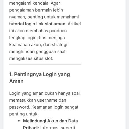
mengalami kendala. Agar
pengalaman bermain lebih
nyaman, penting untuk memahami
tutorial login link slot aman
. Artikel
ini akan membahas panduan
lengkap login, tips menjaga
keamanan akun, dan strategi
menghindari gangguan saat
mengakses situs slot.
1. Pentingnya Login yang
Aman
Login yang aman bukan hanya soal
memasukkan username dan
password. Keamanan login sangat
penting untuk:
Melindungi Akun dan Data
Pribadi:
Informasi seperti