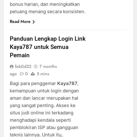
bonus harian, dan meningkatkan
peluang menang secara konsisten.
Read More
Panduan Lengkap Login Link
Kaya787 untuk Semua
Pemain
feb0d22
7 months
ago
0
5 mins
Bagi para penggemar
Kaya787
,
kemampuan untuk login dengan
aman dan lancar merupakan hal
yang sangat penting. Akses ke
situs judi online ini terkadang
menghadapi kendala seperti
pemblokiran ISP atau gangguan
teknis lainnya. Untuk itu,