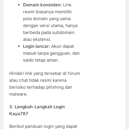
Domain konsisten:
Link
resmi biasanya memiliki
pola domain yang sama
dengan versi utama, hanya
berbeda pada subdomain
atau ekstensi.
Login lancar:
Akun dapat
masuk tanpa gangguan, dan
saldo tetap aman.
Hindari link yang tersebar di forum
atau chat tidak resmi karena
berisiko terhadap phishing dan
malware.
3. Langkah-Langkah Login
Kaya787
Berikut panduan login yang dapat