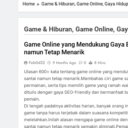
Home
Game & Hiburan, Game Online, Gaya Hidup 
Game & Hiburan, Game Online, Gaya
Game Online yang Mendukung Gaya B
namun Tetap Menarik
Feb0d22
9 Months Ago
0
8 Mins
Ulasan 600+ kata tentang game online yang mend
santai namun tetap menarik.Membahas ciri game sa
permainan, serta tips memilih game yang ramah wa
ditulis dengan gaya SEO-friendly dan bermanfaat ba
pemain.
Di tengah padatnya aktivitas harian, banyak orang i
game tanpa harus terjebak dalam suasana kompetit
melelahkan.Inilah alasan mengapa game online de
santai namun tetap menarik semakin diminati.Pema