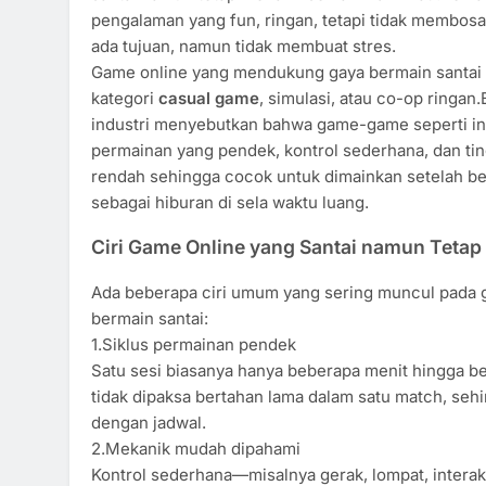
pengalaman yang fun, ringan, tetapi tidak membo
ada tujuan, namun tidak membuat stres.
Game online yang mendukung gaya bermain santai
kategori
casual game
, simulasi, atau co-op ringan
industri menyebutkan bahwa game-game seperti in
permainan yang pendek, kontrol sederhana, dan ti
rendah sehingga cocok untuk dimainkan setelah beke
sebagai hiburan di sela waktu luang.
Ciri Game Online yang Santai namun Tetap
Ada beberapa ciri umum yang sering muncul pada
bermain santai:
1.Siklus permainan pendek
Satu sesi biasanya hanya beberapa menit hingga b
tidak dipaksa bertahan lama dalam satu match, sehi
dengan jadwal.
2.Mekanik mudah dipahami
Kontrol sederhana—misalnya gerak, lompat, inter