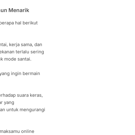
mun Menarik
berapa hal berikut
ai, kerja sama, dan
ekanan terlalu sering
k mode santai.
yang ingin bermain
erhadap suara keras,
ar yang
an untuk mengurangi
memaksamu online