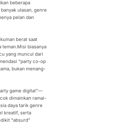
aikan beberapa
Di banyak ulasan, genre
tmenya pelan dan
kuman berat saat
a teman.Misi biasanya
cu yang muncul dari
mendasi “party co-op
rsama, bukan menang-
arty game digital”—
ocok dimainkan ramai-
sia daya tarik genre
 kreatif, serta
dikit “absurd”