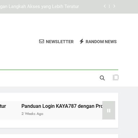
an Langkah Akses yang Lebih Teratur
gan Proses Masuk yang Lebih Terarah
gin melalui Browser Tanpa Hambatan
NEWSLETTER
RANDOM NEWS
 Akun yang Lebih Praktis dan Teratur
an Langkah Akses yang Lebih Teratur
gan Proses Masuk yang Lebih Terarah
gin melalui Browser Tanpa Hambatan
nduan Login KAYA787 dengan Proses Masuk yang Lebih Tera
eeks Ago