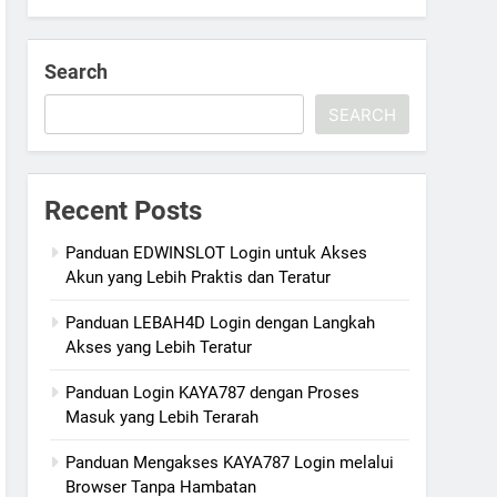
Search
SEARCH
Recent Posts
Panduan EDWINSLOT Login untuk Akses
Akun yang Lebih Praktis dan Teratur
Panduan LEBAH4D Login dengan Langkah
Akses yang Lebih Teratur
Panduan Login KAYA787 dengan Proses
Masuk yang Lebih Terarah
Panduan Mengakses KAYA787 Login melalui
Browser Tanpa Hambatan