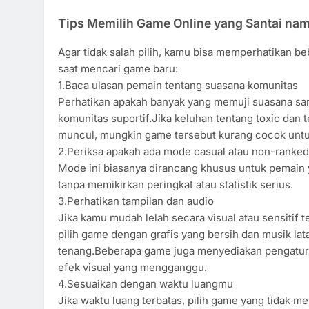
Tips Memilih Game Online yang Santai na
Agar tidak salah pilih, kamu bisa memperhatikan be
saat mencari game baru:
1.Baca ulasan pemain tentang suasana komunitas
Perhatikan apakah banyak yang memuji suasana sant
komunitas suportif.Jika keluhan tentang toxic dan t
muncul, mungkin game tersebut kurang cocok untu
2.Periksa apakah ada mode casual atau non-ranked
Mode ini biasanya dirancang khusus untuk pemain 
tanpa memikirkan peringkat atau statistik serius.
3.Perhatikan tampilan dan audio
Jika kamu mudah lelah secara visual atau sensitif t
pilih game dengan grafis yang bersih dan musik lat
tenang.Beberapa game juga menyediakan pengatur
efek visual yang mengganggu.
4.Sesuaikan dengan waktu luangmu
Jika waktu luang terbatas, pilih game yang tidak 