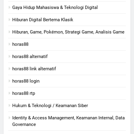
Gaya Hidup Mahasiswa & Teknologi Digital
Hiburan Digital Bertema Klasik
Hiburan, Game, Pokémon, Strategi Game, Analisis Game
horas88
horas88 alternatif
horas88 link alternatif
horas88 login
horas88 rtp
Hukum & Teknologi / Keamanan Siber
Identity & Access Management, Keamanan Internal, Data
Governance