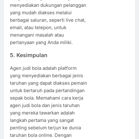
menyediakan dukungan pelanggan
yang mudah diakses melalui
berbagai saluran, seperti live chat,
email, atau telepon, untuk
menangani masalah atau
pertanyaan yang Anda miliki.
5.
Kesimpulan
Agen judi bola adalah platform
yang menyediakan berbagai jenis
taruhan yang dapat diakses pemain
untuk bertaruh pada pertandingan
sepak bola. Memahami cara kerja
agen judi bola dan jenis taruhan
yang mereka tawarkan adalah
langkah pertama yang sangat
penting sebelum terjun ke dunia
taruhan bola online. Dengan