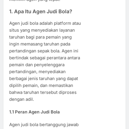
1.
Apa Itu Agen Judi Bola?
Agen judi bola adalah platform atau
situs yang menyediakan layanan
taruhan bagi para pemain yang
ingin memasang taruhan pada
pertandingan sepak bola. Agen ini
bertindak sebagai perantara antara
pemain dan penyelenggara
pertandingan, menyediakan
berbagai jenis taruhan yang dapat
dipilih pemain, dan memastikan
bahwa taruhan tersebut diproses
dengan adil.
1.1
Peran Agen Judi Bola
Agen judi bola bertanggung jawab