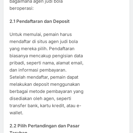
bagaimana agen judi bola
beroperasi:
2.1
Pendaftaran dan Deposit
Untuk memulai, pemain harus
mendaftar di situs agen judi bola
yang mereka pilih. Pendaftaran
biasanya mencakup pengisian data
pribadi, seperti nama, alamat email,
dan informasi pembayaran.
Setelah mendaftar, pemain dapat
melakukan deposit menggunakan
berbagai metode pembayaran yang
disediakan oleh agen, seperti
transfer bank, kartu kredit, atau e-
wallet.
2.2
Pilih Pertandingan dan Pasar
Taruhan