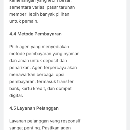
kemenangan yang lebih besar,
sementara variasi pasar taruhan
memberi lebih banyak pilihan
untuk pemain.
4.4
Metode Pembayaran
Pilih agen yang menyediakan
metode pembayaran yang nyaman
dan aman untuk deposit dan
penarikan. Agen terpercaya akan
menawarkan berbagai opsi
pembayaran, termasuk transfer
bank, kartu kredit, dan dompet
digital.
4.5
Layanan Pelanggan
Layanan pelanggan yang responsif
sangat penting. Pastikan agen