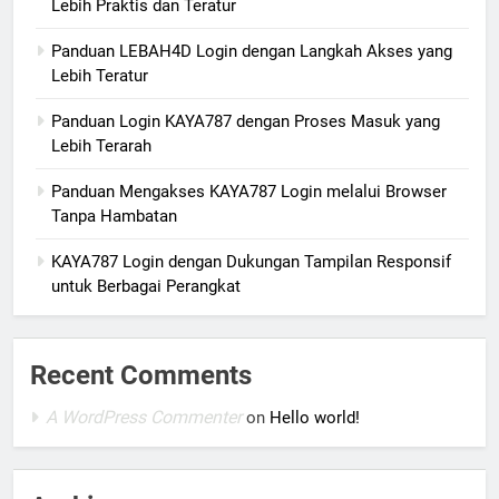
Lebih Praktis dan Teratur
Panduan LEBAH4D Login dengan Langkah Akses yang
Lebih Teratur
Panduan Login KAYA787 dengan Proses Masuk yang
Lebih Terarah
Panduan Mengakses KAYA787 Login melalui Browser
Tanpa Hambatan
KAYA787 Login dengan Dukungan Tampilan Responsif
untuk Berbagai Perangkat
Recent Comments
A WordPress Commenter
on
Hello world!