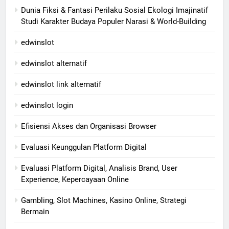
Dunia Fiksi & Fantasi Perilaku Sosial Ekologi Imajinatif
Studi Karakter Budaya Populer Narasi & World-Building
edwinslot
edwinslot alternatif
edwinslot link alternatif
edwinslot login
Efisiensi Akses dan Organisasi Browser
Evaluasi Keunggulan Platform Digital
Evaluasi Platform Digital, Analisis Brand, User
Experience, Kepercayaan Online
Gambling, Slot Machines, Kasino Online, Strategi
Bermain