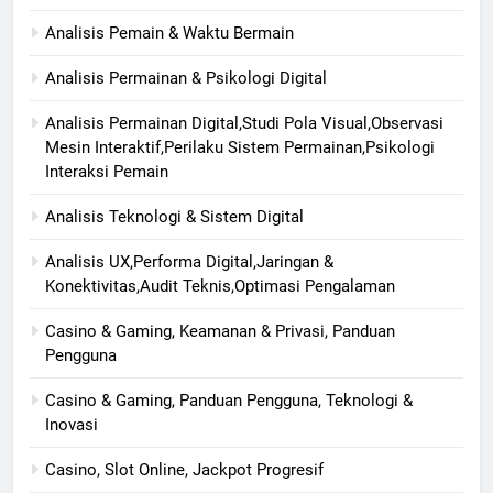
Analisis Pemain & Waktu Bermain
Analisis Permainan & Psikologi Digital
Analisis Permainan Digital,Studi Pola Visual,Observasi
Mesin Interaktif,Perilaku Sistem Permainan,Psikologi
Interaksi Pemain
Analisis Teknologi & Sistem Digital
Analisis UX,Performa Digital,Jaringan &
Konektivitas,Audit Teknis,Optimasi Pengalaman
Casino & Gaming, Keamanan & Privasi, Panduan
Pengguna
Casino & Gaming, Panduan Pengguna, Teknologi &
Inovasi
Casino, Slot Online, Jackpot Progresif