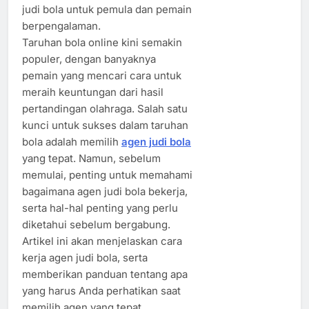
judi bola untuk pemula dan pemain
berpengalaman.
Taruhan bola online kini semakin
populer, dengan banyaknya
pemain yang mencari cara untuk
meraih keuntungan dari hasil
pertandingan olahraga. Salah satu
kunci untuk sukses dalam taruhan
bola adalah memilih
agen judi bola
yang tepat. Namun, sebelum
memulai, penting untuk memahami
bagaimana agen judi bola bekerja,
serta hal-hal penting yang perlu
diketahui sebelum bergabung.
Artikel ini akan menjelaskan cara
kerja agen judi bola, serta
memberikan panduan tentang apa
yang harus Anda perhatikan saat
memilih agen yang tepat.