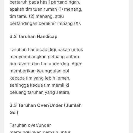
bertaruh pada hasil pertandingan,
apakah tim tuan rumah (1) menang,
tim tamu (2) menang, atau
pertandingan berakhir imbang (X).
3.2
Taruhan Handicap
Taruhan handicap digunakan untuk
menyeimbangkan peluang antara
tim favorit dan tim underdog. Agen
memberikan keunggulan gol
kepada tim yang lebih lemah,
sehingga kedua tim memiliki
peluang taruhan yang setara.
3.3
Taruhan Over/Under (Jumlah
Gol)
Taruhan over/under
memungkinkan pemain untuk