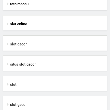
toto macau
slot online
slot gacor
situs slot gacor
slot
slot gacor