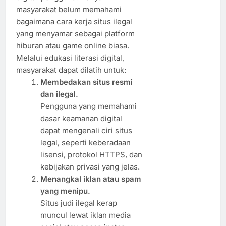
masyarakat belum memahami
bagaimana cara kerja situs ilegal
yang menyamar sebagai platform
hiburan atau game online biasa.
Melalui edukasi literasi digital,
masyarakat dapat dilatih untuk:
Membedakan situs resmi
dan ilegal.
Pengguna yang memahami
dasar keamanan digital
dapat mengenali ciri situs
legal, seperti keberadaan
lisensi, protokol HTTPS, dan
kebijakan privasi yang jelas.
Menangkal iklan atau spam
yang menipu.
Situs judi ilegal kerap
muncul lewat iklan media