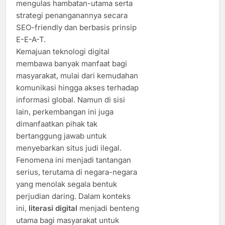
mengulas hambatan-utama serta
strategi penanganannya secara
SEO-friendly dan berbasis prinsip
E-E-A-T.
Kemajuan teknologi digital
membawa banyak manfaat bagi
masyarakat, mulai dari kemudahan
komunikasi hingga akses terhadap
informasi global. Namun di sisi
lain, perkembangan ini juga
dimanfaatkan pihak tak
bertanggung jawab untuk
menyebarkan situs judi ilegal.
Fenomena ini menjadi tantangan
serius, terutama di negara-negara
yang menolak segala bentuk
perjudian daring. Dalam konteks
ini,
literasi digital
menjadi benteng
utama bagi masyarakat untuk