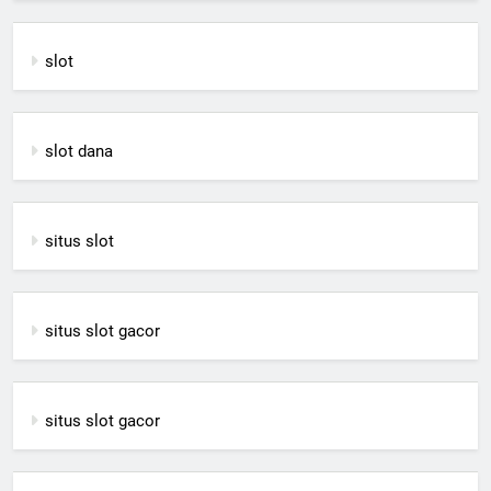
slot
slot dana
situs slot
situs slot gacor
situs slot gacor