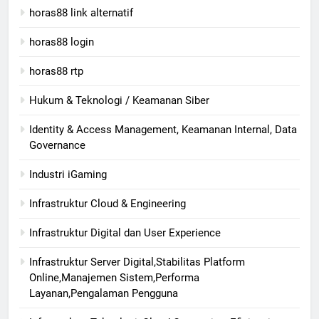
horas88 link alternatif
horas88 login
horas88 rtp
Hukum & Teknologi / Keamanan Siber
Identity & Access Management, Keamanan Internal, Data
Governance
Industri iGaming
Infrastruktur Cloud & Engineering
Infrastruktur Digital dan User Experience
Infrastruktur Server Digital,Stabilitas Platform
Online,Manajemen Sistem,Performa
Layanan,Pengalaman Pengguna