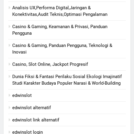
Analisis UX,Performa Digital,Jaringan &
Konektivitas,Audit Teknis,Optimasi Pengalaman
Casino & Gaming, Keamanan & Privasi, Panduan
Pengguna
Casino & Gaming, Panduan Pengguna, Teknologi &
Inovasi
Casino, Slot Online, Jackpot Progresif
Dunia Fiksi & Fantasi Perilaku Sosial Ekologi Imajinatif
Studi Karakter Budaya Populer Narasi & World-Building
edwinslot
edwinslot alternatif
edwinslot link alternatif
edwinslot login