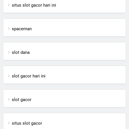
situs slot gacor hari ini
spaceman
slot dana
slot gacor hari ini
slot gacor
situs slot gacor