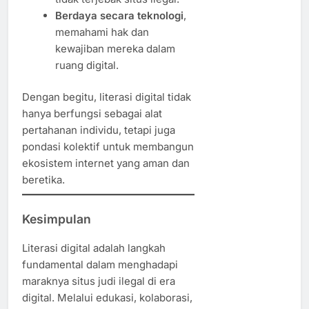
Berdaya secara teknologi
,
memahami hak dan
kewajiban mereka dalam
ruang digital.
Dengan begitu, literasi digital tidak
hanya berfungsi sebagai alat
pertahanan individu, tetapi juga
pondasi kolektif untuk membangun
ekosistem internet yang aman dan
beretika.
Kesimpulan
Literasi digital adalah langkah
fundamental dalam menghadapi
maraknya situs judi ilegal di era
digital. Melalui edukasi, kolaborasi,