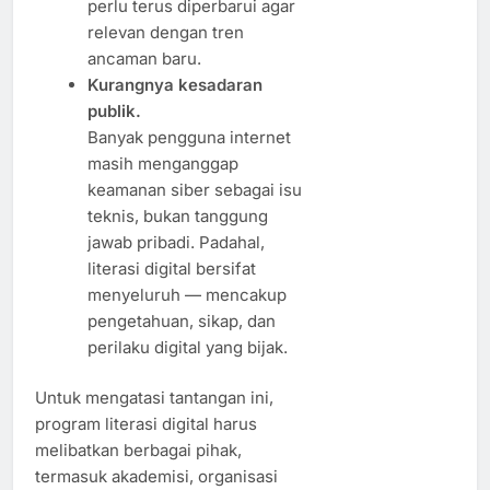
perlu terus diperbarui agar
relevan dengan tren
ancaman baru.
Kurangnya kesadaran
publik.
Banyak pengguna internet
masih menganggap
keamanan siber sebagai isu
teknis, bukan tanggung
jawab pribadi. Padahal,
literasi digital bersifat
menyeluruh — mencakup
pengetahuan, sikap, dan
perilaku digital yang bijak.
Untuk mengatasi tantangan ini,
program literasi digital harus
melibatkan berbagai pihak,
termasuk akademisi, organisasi