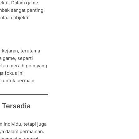
ektif. Dalam game
mbak sangat penting,
laan objektif
-kejaran, terutama
a game, seperti
atau meraih poin yang
 fokus ini
a untuk bermain
 Tersedia
 individu, tetapi juga
a dalam permainan.
 mana atau energi