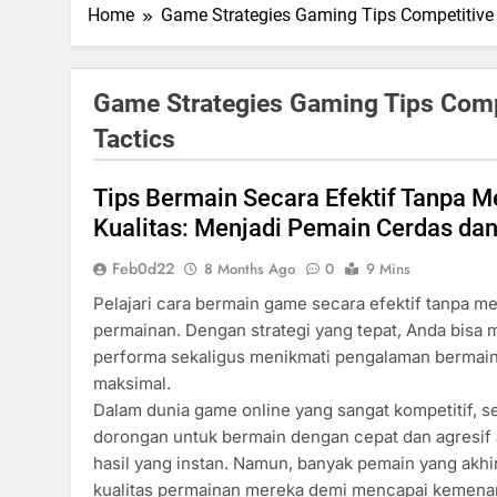
Home
Game Strategies Gaming Tips Competitive 
Game Strategies Gaming Tips Comp
Tactics
Tips Bermain Secara Efektif Tanpa 
Kualitas: Menjadi Pemain Cerdas dan
Feb0d22
8 Months Ago
0
9 Mins
Pelajari cara bermain game secara efektif tanpa m
permainan. Dengan strategi yang tepat, Anda bisa
performa sekaligus menikmati pengalaman bermain
maksimal.
Dalam dunia game online yang sangat kompetitif, se
dorongan untuk bermain dengan cepat dan agresif
hasil yang instan. Namun, banyak pemain yang ak
kualitas permainan mereka demi mencapai kemena