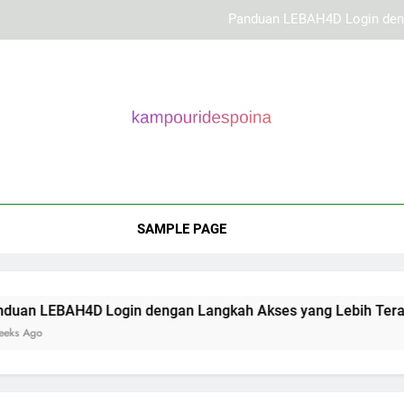
Panduan LEBAH4D Login deng
Panduan Login KAYA787 den
Panduan Mengakses KAYA787 Lo
Panduan EDWINSLOT Login untuk Akses
pourides Poina
Panduan LEBAH4D Login deng
olusi Bisnis Terbaik Dari Kampourides Poina.
Panduan Login KAYA787 den
SAMPLE PAGE
Panduan Mengakses KAYA787 Lo
4D Login dengan Langkah Akses yang Lebih Teratur
Pa
2 