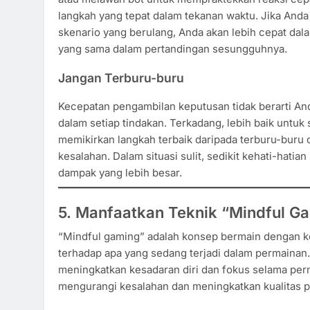
langkah yang tepat dalam tekanan waktu. Jika Anda
skenario yang berulang, Anda akan lebih cepat dal
yang sama dalam pertandingan sesungguhnya.
Jangan Terburu-buru
Kecepatan pengambilan keputusan tidak berarti An
dalam setiap tindakan. Terkadang, lebih baik untu
memikirkan langkah terbaik daripada terburu-buru
kesalahan. Dalam situasi sulit, sedikit kehati-hati
dampak yang lebih besar.
5. Manfaatkan Teknik “Mindful G
“Mindful gaming” adalah konsep bermain dengan 
terhadap apa yang sedang terjadi dalam permainan
meningkatkan kesadaran diri dan fokus selama per
mengurangi kesalahan dan meningkatkan kualitas 