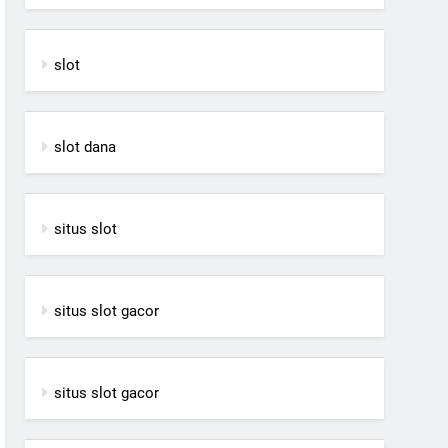
slot
slot dana
situs slot
situs slot gacor
situs slot gacor