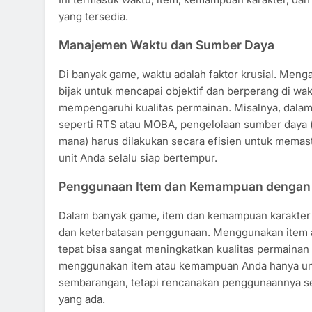
yang tersedia.
Manajemen Waktu dan Sumber Daya
Di banyak game, waktu adalah faktor krusial. Meng
bijak untuk mencapai objektif dan berperang di wak
mempengaruhi kualitas permainan. Misalnya, dalam
seperti RTS atau MOBA, pengelolaan sumber daya (
mana) harus dilakukan secara efisien untuk memast
unit Anda selalu siap bertempur.
Penggunaan Item dan Kemampuan dengan
Dalam banyak game, item dan kemampuan karakter
dan keterbatasan penggunaan. Menggunakan item ata
tepat bisa sangat meningkatkan kualitas permainan
menggunakan item atau kemampuan Anda hanya un
sembarangan, tetapi rencanakan penggunaannya se
yang ada.