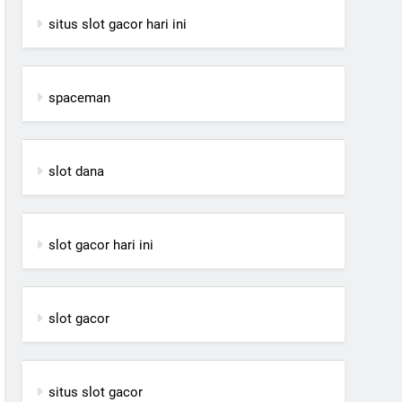
situs slot gacor hari ini
spaceman
slot dana
slot gacor hari ini
slot gacor
situs slot gacor