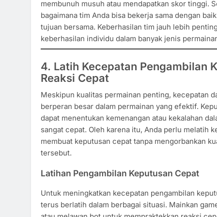
membunuh musuh atau mendapatkan skor tinggi. Se
bagaimana tim Anda bisa bekerja sama dengan bai
tujuan bersama. Keberhasilan tim jauh lebih pentin
keberhasilan individu dalam banyak jenis permaina
4. Latih Kecepatan Pengambilan 
Reaksi Cepat
Meskipun kualitas permainan penting, kecepatan da
berperan besar dalam permainan yang efektif. Kep
dapat menentukan kemenangan atau kekalahan dal
sangat cepat. Oleh karena itu, Anda perlu melatih
membuat keputusan cepat tanpa mengorbankan kua
tersebut.
Latihan Pengambilan Keputusan Cepat
Untuk meningkatkan kecepatan pengambilan keput
terus berlatih dalam berbagai situasi. Mainkan gam
atau melawan bot untuk mempraktekkan reaksi ce