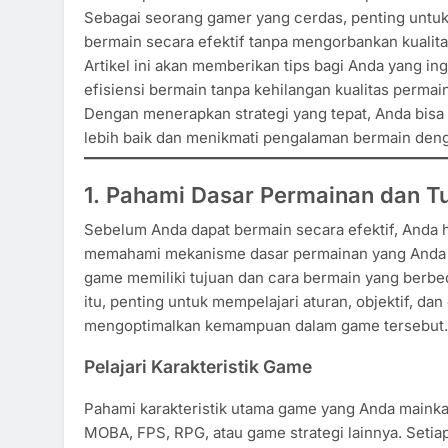
Sebagai seorang gamer yang cerdas, penting untuk
bermain secara efektif tanpa mengorbankan kualita
Artikel ini akan memberikan tips bagi Anda yang in
efisiensi bermain tanpa kehilangan kualitas perma
Dengan menerapkan strategi yang tepat, Anda bisa
lebih baik dan menikmati pengalaman bermain deng
1. Pahami Dasar Permainan dan T
Sebelum Anda dapat bermain secara efektif, Anda 
memahami mekanisme dasar permainan yang Anda 
game memiliki tujuan dan cara bermain yang berbe
itu, penting untuk mempelajari aturan, objektif, dan
mengoptimalkan kemampuan dalam game tersebut.
Pelajari Karakteristik Game
Pahami karakteristik utama game yang Anda mainkan
MOBA, FPS, RPG, atau game strategi lainnya. Set