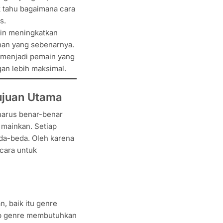
 tahu bagaimana cara
s.
gin meningkatkan
inan yang sebenarnya.
 menjadi pemain yang
an lebih maksimal.
ujuan Utama
harus benar-benar
mainkan. Setiap
da-beda. Oleh karena
 cara untuk
, baik itu genre
iap genre membutuhkan