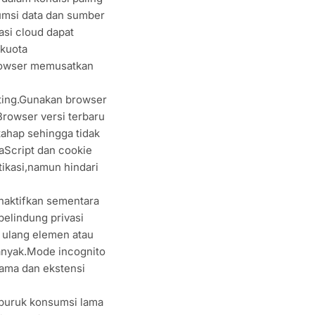
sumsi data dan sumber
asi cloud dapat
 kuota
rowser memusatkan
nting.Gunakan browser
.Browser versi terbaru
tahap sehingga tidak
aScript dan cookie
tikasi,namun hindari
naktifkan sementara
pelindung privasi
 ulang elemen atau
banyak.Mode incognito
lama dan ekstensi
buruk konsumsi lama