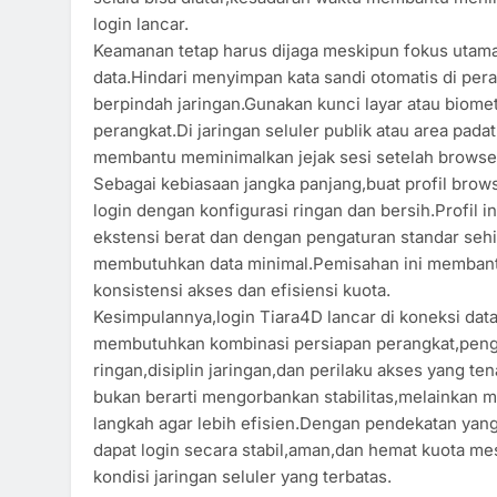
login lancar.
Keamanan tetap harus dijaga meskipun fokus utam
data.Hindari menyimpan kata sandi otomatis di per
berpindah jaringan.Gunakan kunci layar atau biome
perangkat.Di jaringan seluler publik atau area pada
membantu meminimalkan jejak sesi setelah browser
Sebagai kebiasaan jangka panjang,buat profil brow
login dengan konfigurasi ringan dan bersih.Profil in
ekstensi berat dan dengan pengaturan standar sehi
membutuhkan data minimal.Pemisahan ini memban
konsistensi akses dan efisiensi kuota.
Kesimpulannya,login Tiara4D lancar di koneksi data
membutuhkan kombinasi persiapan perangkat,peng
ringan,disiplin jaringan,dan perilaku akses yang 
bukan berarti mengorbankan stabilitas,melainkan m
langkah agar lebih efisien.Dengan pendekatan yan
dapat login secara stabil,aman,dan hemat kuota me
kondisi jaringan seluler yang terbatas.