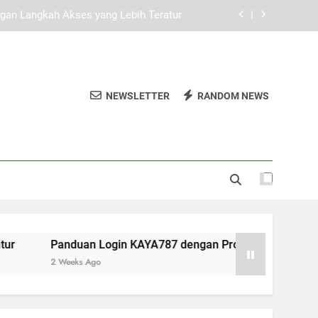
an Langkah Akses yang Lebih Teratur
gan Proses Masuk yang Lebih Terarah
gin melalui Browser Tanpa Hambatan
NEWSLETTER
RANDOM NEWS
 Akun yang Lebih Praktis dan Teratur
an Langkah Akses yang Lebih Teratur
gan Proses Masuk yang Lebih Terarah
gin melalui Browser Tanpa Hambatan
nduan Login KAYA787 dengan Proses Masuk yang Lebih Tera
Weeks Ago