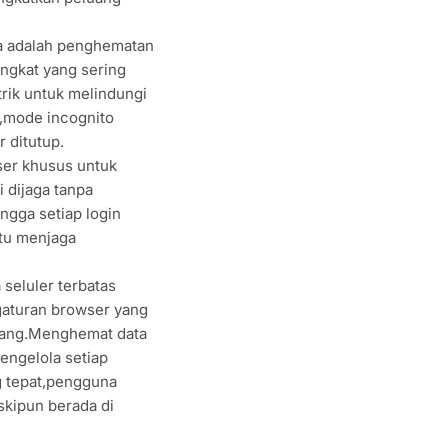
a adalah penghematan
angkat yang sering
trik untuk melindungi
t,mode incognito
 ditutup.
ser khusus untuk
i dijaga tanpa
ngga setiap login
tu menjaga
 seluler terbatas
aturan browser yang
tenang.Menghemat data
engelola setiap
g tepat,pengguna
skipun berada di