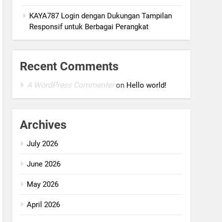
KAYA787 Login dengan Dukungan Tampilan
Responsif untuk Berbagai Perangkat
Recent Comments
A WordPress Commenter
on
Hello world!
Archives
July 2026
June 2026
May 2026
April 2026