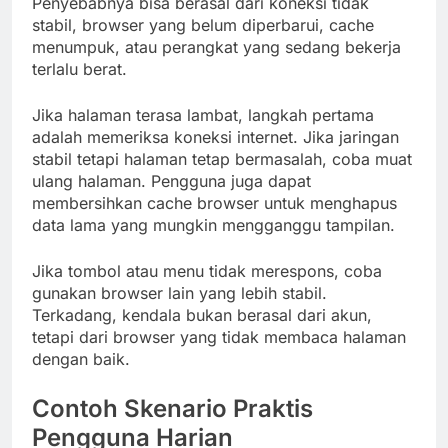
Penyebabnya bisa berasal dari koneksi tidak
stabil, browser yang belum diperbarui, cache
menumpuk, atau perangkat yang sedang bekerja
terlalu berat.
Jika halaman terasa lambat, langkah pertama
adalah memeriksa koneksi internet. Jika jaringan
stabil tetapi halaman tetap bermasalah, coba muat
ulang halaman. Pengguna juga dapat
membersihkan cache browser untuk menghapus
data lama yang mungkin mengganggu tampilan.
Jika tombol atau menu tidak merespons, coba
gunakan browser lain yang lebih stabil.
Terkadang, kendala bukan berasal dari akun,
tetapi dari browser yang tidak membaca halaman
dengan baik.
Contoh Skenario Praktis
Pengguna Harian