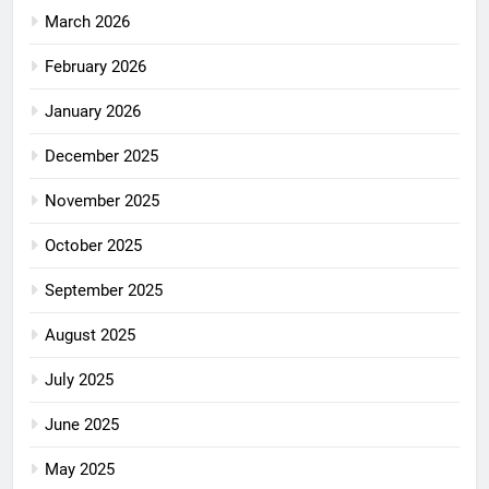
March 2026
February 2026
January 2026
December 2025
November 2025
October 2025
September 2025
August 2025
July 2025
June 2025
May 2025