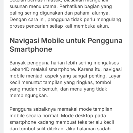
susunan menu utama. Perhatikan bagian yang
paling sering digunakan dan pahami alurnya.
Dengan cara ini, pengguna tidak perlu mengulang
proses pencarian setiap kali membuka akun.
Navigasi Mobile untuk Pengguna
Smartphone
Banyak pengguna harian lebih sering mengakses
Lebah4D melalui smartphone. Karena itu, navigasi
mobile menjadi aspek yang sangat penting. Layar
kecil menuntut tampilan yang ringkas, tombol
yang mudah disentuh, dan menu yang tidak
membingungkan.
Pengguna sebaiknya memakai mode tampilan
mobile secara normal. Mode desktop pada
smartphone kadang membuat teks terlalu kecil
dan tombol sulit ditekan. Jika halaman sudah