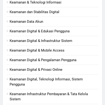
Keamanan & Teknologi Informasi
Keamanan dan Stabilitas Digital
Keamanan Data Akun
Keamanan Digital & Edukasi Pengguna
Keamanan Digital & Infrastruktur Sistem
Keamanan Digital & Mobile Access
Keamanan Digital & Pengalaman Pengguna
Keamanan Digital & Privasi Online
Keamanan Digital, Teknologi Informasi, Sistem
Pengguna
Keamanan Infrastruktur Pembayaran & Tata Kelola
Sistem