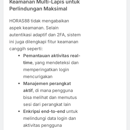
Keamanan Multi-Lapis untuk
Perlindungan Maksimal
HORAS88 tidak mengabaikan
aspek keamanan. Selain
autentikasi adaptif dan 2FA, sistem
ini juga dilengkapi fitur keamanan
canggih seperti:
Pemantauan aktivitas real-
time
, yang mendeteksi dan
memperingatkan login
mencurigakan
Manajemen perangkat
aktif
, di mana pengguna
bisa melihat dan memutus
sesi dari perangkat lain
Enkripsi end-to-end
untuk
melindungi data login dan
aktivitas pengguna