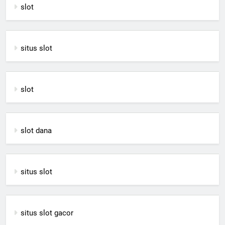
slot
situs slot
slot
slot dana
situs slot
situs slot gacor