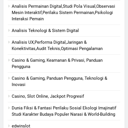
Analisis Permainan Digital,Studi Pola Visual,Observasi
Mesin Interaktif,Perilaku Sistem Permainan,Psikologi
Interaksi Pemain
Analisis Teknologi & Sistem Digital
Analisis UX,Performa Digital,Jaringan &
Konektivitas,Audit Teknis,Optimasi Pengalaman
Casino & Gaming, Keamanan & Privasi, Panduan
Pengguna
Casino & Gaming, Panduan Pengguna, Teknologi &
Inovasi
Casino, Slot Online, Jackpot Progresif
Dunia Fiksi & Fantasi Perilaku Sosial Ekologi Imajinatif
Studi Karakter Budaya Populer Narasi & World-Building
edwinslot