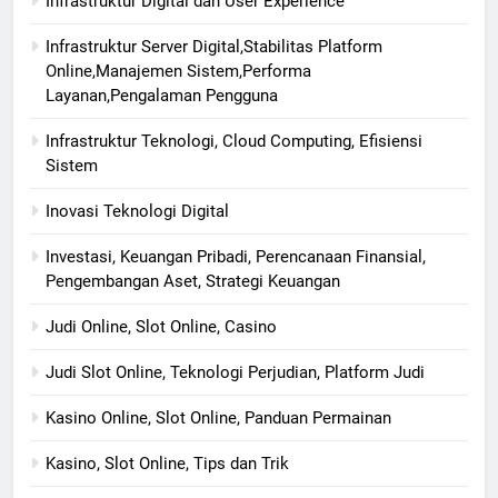
Infrastruktur Digital dan User Experience
Infrastruktur Server Digital,Stabilitas Platform
Online,Manajemen Sistem,Performa
Layanan,Pengalaman Pengguna
Infrastruktur Teknologi, Cloud Computing, Efisiensi
Sistem
Inovasi Teknologi Digital
Investasi, Keuangan Pribadi, Perencanaan Finansial,
Pengembangan Aset, Strategi Keuangan
Judi Online, Slot Online, Casino
Judi Slot Online, Teknologi Perjudian, Platform Judi
Kasino Online, Slot Online, Panduan Permainan
Kasino, Slot Online, Tips dan Trik