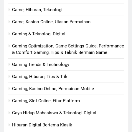
Game, Hiburan, Teknologi
Game, Kasino Online, Ulasan Permainan
Gaming & Teknologi Digital
Gaming Optimization, Game Settings Guide, Performance
& Comfort Gaming, Tips & Teknik Bermain Game
Gaming Trends & Technology
Gaming, Hiburan, Tips & Trik
Gaming, Kasino Online, Permainan Mobile
Gaming, Slot Online, Fitur Platform
Gaya Hidup Mahasiswa & Teknologi Digital
Hiburan Digital Bertema Klasik