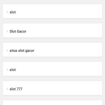
slot
Slot Gacor
situs slot gacor
slot
slot 777