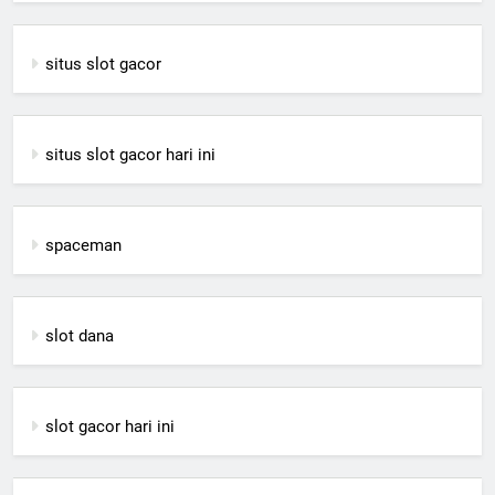
situs slot gacor
situs slot gacor hari ini
spaceman
slot dana
slot gacor hari ini