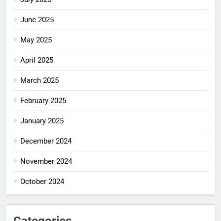
June 2025
May 2025
April 2025
March 2025
February 2025
January 2025
December 2024
November 2024
October 2024
Categories