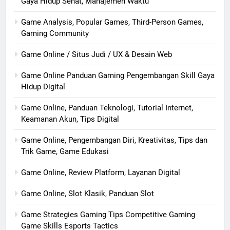
Gaya Hidup Sehat, Manajemen Waktu
Game Analysis, Popular Games, Third-Person Games,
Gaming Community
Game Online / Situs Judi / UX & Desain Web
Game Online Panduan Gaming Pengembangan Skill Gaya
Hidup Digital
Game Online, Panduan Teknologi, Tutorial Internet,
Keamanan Akun, Tips Digital
Game Online, Pengembangan Diri, Kreativitas, Tips dan
Trik Game, Game Edukasi
Game Online, Review Platform, Layanan Digital
Game Online, Slot Klasik, Panduan Slot
Game Strategies Gaming Tips Competitive Gaming
Game Skills Esports Tactics