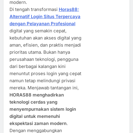
modern.
Di tengah transformasi
Horas88:
Alternatif Login Situs Terpercaya
dengan Pelayanan Profesional
digital yang semakin cepat,
kebutuhan akan akses digital yang
aman, efisien, dan praktis menjadi
prioritas utama. Bukan hanya
perusahaan teknologi, pengguna
dari berbagai kalangan kini
menuntut proses login yang cepat
namun tetap melindungi privasi
mereka. Menjawab tantangan ini,
HORAS88 menghadirkan
teknologi cerdas yang
menyempurnakan sistem login
digital untuk memenuhi
ekspektasi zaman modern
.
Dengan menggabungkan