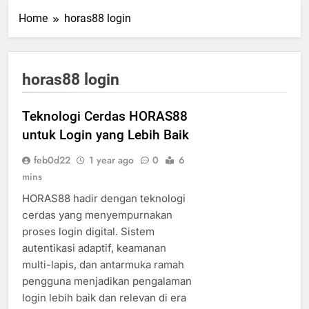
Home
horas88 login
horas88 login
Teknologi Cerdas HORAS88
untuk Login yang Lebih Baik
feb0d22
1 year ago
0
6
mins
HORAS88 hadir dengan teknologi
cerdas yang menyempurnakan
proses login digital. Sistem
autentikasi adaptif, keamanan
multi-lapis, dan antarmuka ramah
pengguna menjadikan pengalaman
login lebih baik dan relevan di era