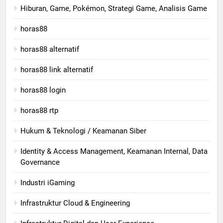
Hiburan, Game, Pokémon, Strategi Game, Analisis Game
horas88
horas88 alternatif
horas88 link alternatif
horas88 login
horas88 rtp
Hukum & Teknologi / Keamanan Siber
Identity & Access Management, Keamanan Internal, Data
Governance
Industri iGaming
Infrastruktur Cloud & Engineering