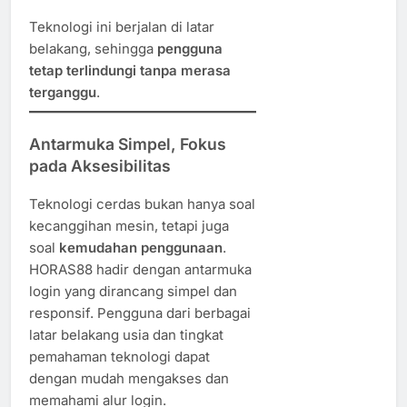
Teknologi ini berjalan di latar
belakang, sehingga
pengguna
tetap terlindungi tanpa merasa
terganggu
.
Antarmuka Simpel, Fokus
pada Aksesibilitas
Teknologi cerdas bukan hanya soal
kecanggihan mesin, tetapi juga
soal
kemudahan penggunaan
.
HORAS88 hadir dengan antarmuka
login yang dirancang simpel dan
responsif. Pengguna dari berbagai
latar belakang usia dan tingkat
pemahaman teknologi dapat
dengan mudah mengakses dan
memahami alur login.