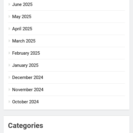
June 2025
May 2025
April 2025
March 2025
February 2025
January 2025
December 2024
November 2024
October 2024
Categories