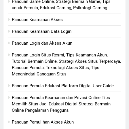
Panduan Game Online, Strategi Bermain Game, Tips
untuk Pemula, Edukasi Gaming, Psikologi Gaming
Panduan Keamanan Akses
Panduan Keamanan Data Login
Panduan Login dan Akses Akun
Panduan Login Situs Resmi, Tips Keamanan Akun,
Tutorial Bermain Online, Strategi Akses Situs Terpercaya,
Panduan Pemula, Teknologi Akses Situs, Tips
Menghindari Gangguan Situs
Panduan Pemula Edukasi Platform Digital User Guide
Panduan Pemula Keamanan dan Privasi Online Tips
Memilih Situs Judi Edukasi Digital Strategi Bermain
Online Pengalaman Pengguna
Panduan Pemulihan Akses Akun