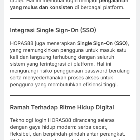
tablet. Hal ini membuat login menjadi
pengalaman
yang mulus dan konsisten
di berbagai platform.
Integrasi Single Sign-On (SSO)
HORAS88 juga menerapkan
Single Sign-On (SSO)
,
yang memungkinkan pengguna untuk masuk satu
kali dan langsung terhubung dengan seluruh
sistem yang terintegrasi di platform. Hal ini
mengurangi risiko penggunaan password berulang
serta menyederhanakan proses akses untuk
pengguna yang membutuhkan efisiensi tinggi.
Ramah Terhadap Ritme Hidup Digital
Teknologi login HORAS88 dirancang selaras
dengan gaya hidup modern: serba cepat,
fleksibel, dan berpindah-pindah antar perangkat.