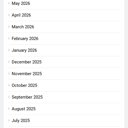
May 2026
April 2026
March 2026
February 2026
January 2026
December 2025
November 2025
October 2025
September 2025
August 2025
July 2025