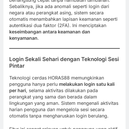
Sebaliknya, jika ada anomali seperti login dari
negara atau perangkat asing, sistem secara
otomatis menambahkan lapisan keamanan seperti
autentikasi dua faktor (2FA). Ini menciptakan
keseimbangan antara keamanan dan
kenyamanan
.
Login Sekali Sehari dengan Teknologi Sesi
Pintar
Teknologi cerdas HORAS88 memungkinkan
pengguna hanya perlu
melakukan login satu kali
per hari
, selama aktivitas dilakukan pada
perangkat yang sama dan berada dalam
lingkungan yang aman. Sistem mengenali aktivitas
harian pengguna dan mengelola sesi secara
otomatis tanpa mengharuskan login berulang.
Fitur ini sangat relevan untuk pengguna yang aktif