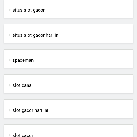
situs slot gacor
situs slot gacor hari ini
spaceman
slot dana
slot gacor hari ini
slot gacor