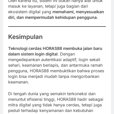
Oleh karena itu, sistem ini bukan hanya alat untuk
masuk ke layanan, tetapi juga bagian dari
ekosistem digital yang
memahami, menyesuaikan
diri, dan mempermudah kehidupan pengguna
.
Kesimpulan
Teknologi cerdas HORAS88 membuka jalan baru
dalam sistem login digital
. Dengan
mengedepankan autentikasi adaptif, login sekali
sehari, keamanan berlapis, dan antarmuka ramah
pengguna, HORAS88 membuktikan bahwa proses
login bisa menjadi mudah tanpa mengorbankan
keamanan.
Di tengah dunia yang semakin terkoneksi dan
menuntut efisiensi tinggi, HORAS88 hadir sebagai
mitra digital yang tidak hanya cerdas, tetapi juga
peduli terhadap kenyamanan dan kebutuhan