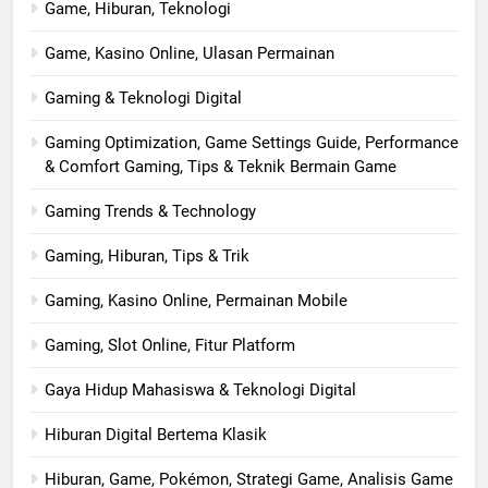
Game, Hiburan, Teknologi
Game, Kasino Online, Ulasan Permainan
Gaming & Teknologi Digital
Gaming Optimization, Game Settings Guide, Performance
& Comfort Gaming, Tips & Teknik Bermain Game
Gaming Trends & Technology
Gaming, Hiburan, Tips & Trik
Gaming, Kasino Online, Permainan Mobile
Gaming, Slot Online, Fitur Platform
Gaya Hidup Mahasiswa & Teknologi Digital
Hiburan Digital Bertema Klasik
Hiburan, Game, Pokémon, Strategi Game, Analisis Game