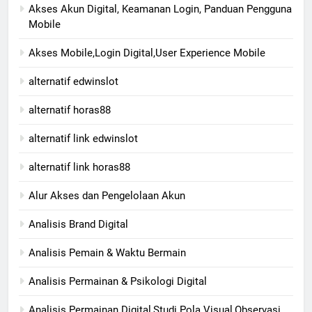
Akses Akun Digital, Keamanan Login, Panduan Pengguna
Mobile
Akses Mobile,Login Digital,User Experience Mobile
alternatif edwinslot
alternatif horas88
alternatif link edwinslot
alternatif link horas88
Alur Akses dan Pengelolaan Akun
Analisis Brand Digital
Analisis Pemain & Waktu Bermain
Analisis Permainan & Psikologi Digital
Analisis Permainan Digital,Studi Pola Visual,Observasi