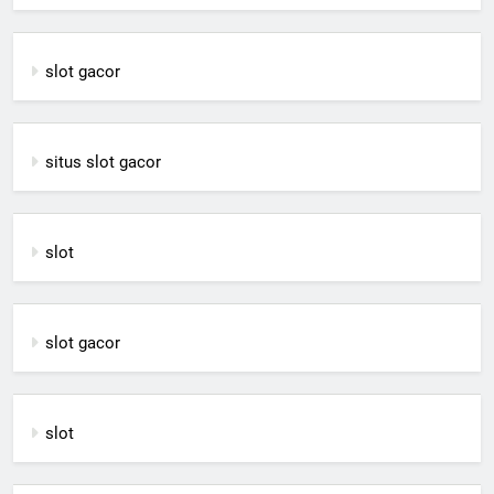
slot gacor
situs slot gacor
slot
slot gacor
slot