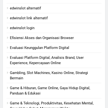
edwinslot alternatif
edwinslot link alternatif
edwinslot login
Efisiensi Akses dan Organisasi Browser
Evaluasi Keunggulan Platform Digital
Evaluasi Platform Digital, Analisis Brand, User
Experience, Kepercayaan Online
Gambling, Slot Machines, Kasino Online, Strategi
Bermain
Game & Hiburan, Game Online, Gaya Hidup Digital,
Panduan & Edukasi
Game & Teknologi, Produktivitas, Kesehatan Mental,