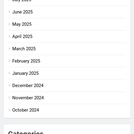
June 2025
May 2025
April 2025
March 2025
February 2025
January 2025
December 2024
November 2024
October 2024
Categories