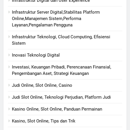
Infrastruktur Digital dan User Experience
Infrastruktur Server Digital,Stabilitas Platform
Online,Manajemen Sistem,Performa
Layanan,Pengalaman Pengguna
Infrastruktur Teknologi, Cloud Computing, Efisiensi
Sistem
Inovasi Teknologi Digital
Investasi, Keuangan Pribadi, Perencanaan Finansial,
Pengembangan Aset, Strategi Keuangan
Judi Online, Slot Online, Casino
Judi Slot Online, Teknologi Perjudian, Platform Judi
Kasino Online, Slot Online, Panduan Permainan
Kasino, Slot Online, Tips dan Trik