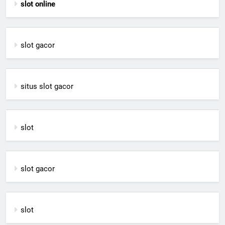
slot online
slot gacor
situs slot gacor
slot
slot gacor
slot