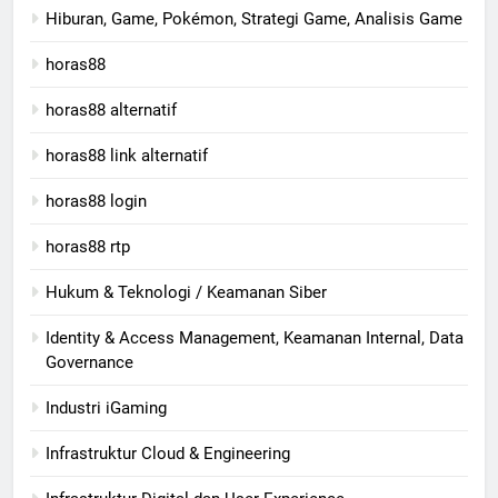
Hiburan, Game, Pokémon, Strategi Game, Analisis Game
horas88
horas88 alternatif
horas88 link alternatif
horas88 login
horas88 rtp
Hukum & Teknologi / Keamanan Siber
Identity & Access Management, Keamanan Internal, Data
Governance
Industri iGaming
Infrastruktur Cloud & Engineering