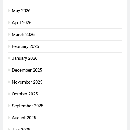
May 2026
April 2026
March 2026
February 2026
January 2026
December 2025
November 2025
October 2025
September 2025
August 2025
July 2025