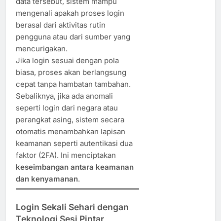
data tersebut, sistem mampu
mengenali apakah proses login
berasal dari aktivitas rutin
pengguna atau dari sumber yang
mencurigakan.
Jika login sesuai dengan pola
biasa, proses akan berlangsung
cepat tanpa hambatan tambahan.
Sebaliknya, jika ada anomali
seperti login dari negara atau
perangkat asing, sistem secara
otomatis menambahkan lapisan
keamanan seperti autentikasi dua
faktor (2FA). Ini menciptakan
keseimbangan antara keamanan
dan kenyamanan
.
Login Sekali Sehari dengan
Teknologi Sesi Pintar