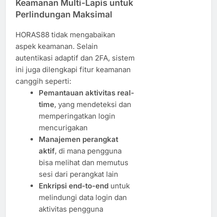
Keamanan Multi-Lapis untuk
Perlindungan Maksimal
HORAS88 tidak mengabaikan
aspek keamanan. Selain
autentikasi adaptif dan 2FA, sistem
ini juga dilengkapi fitur keamanan
canggih seperti:
Pemantauan aktivitas real-
time
, yang mendeteksi dan
memperingatkan login
mencurigakan
Manajemen perangkat
aktif
, di mana pengguna
bisa melihat dan memutus
sesi dari perangkat lain
Enkripsi end-to-end
untuk
melindungi data login dan
aktivitas pengguna