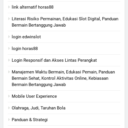
link alternatif horas88
Literasi Risiko Permainan, Edukasi Slot Digital, Panduan
Bermain Bertanggung Jawab
login edwinslot
login horas88
Login Responsif dan Akses Lintas Perangkat
Manajemen Waktu Bermain, Edukasi Pemain, Panduan
Bermain Sehat, Kontrol Aktivitas Online, Kebiasaan
Bermain Bertanggung Jawab
Mobile User Experience
Olahraga, Judi, Taruhan Bola
Panduan & Strategi