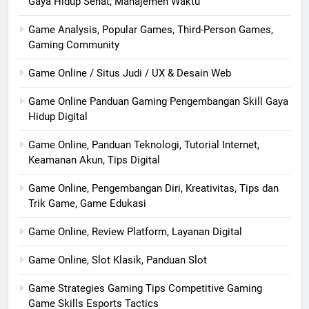
Gaya Hidup Sehat, Manajemen Waktu
Game Analysis, Popular Games, Third-Person Games,
Gaming Community
Game Online / Situs Judi / UX & Desain Web
Game Online Panduan Gaming Pengembangan Skill Gaya
Hidup Digital
Game Online, Panduan Teknologi, Tutorial Internet,
Keamanan Akun, Tips Digital
Game Online, Pengembangan Diri, Kreativitas, Tips dan
Trik Game, Game Edukasi
Game Online, Review Platform, Layanan Digital
Game Online, Slot Klasik, Panduan Slot
Game Strategies Gaming Tips Competitive Gaming
Game Skills Esports Tactics