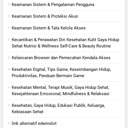
Keamanan Sistem & Pengalaman Pengguna
Keamanan Sistem & Proteksi Akun
Keamanan Sistem & Tata Kelola Akses
Kecantikan & Perawatan Diri Kesehatan Kulit Gaya Hidup
Sehat Nutrisi & Wellness Self-Care & Beauty Routine
Kelancaran Browser dan Pemecahan Kendala Akses
Kesehatan Digital, Tips Game, Keseimbangan Hidup,
Produktivitas, Panduan Bermain Game
Kesehatan Mental, Terapi Musik, Gaya Hidup Sehat,
Kesejahteraan Emosional, Mindfulness & Relaksasi
Kesehatan, Gaya Hidup, Edukasi Publik, Keluarga,
Kebiasaan Sehat
link alternatif edwinslot