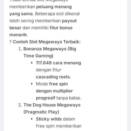
memberikan
peluang menang
yang sama
. Beberapa slot dikenal
lebih sering memberikan
payout
besar
dan memiliki
fitur bonus
menarik
.
?
Contoh Slot Megaways Terbaik:
Bonanza Megaways (Big
Time Gaming)
117.649 cara menang
dengan fitur
cascading reels
.
Mode
free spin
dengan multiplier
progresif
tanpa batas.
The Dog House Megaways
(Pragmatic Play)
Sticky wilds
dalam
free spin memberikan