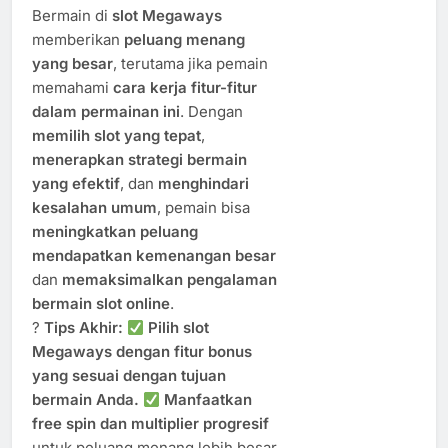
Bermain di
slot Megaways
memberikan
peluang menang
yang besar
, terutama jika pemain
memahami
cara kerja fitur-fitur
dalam permainan ini
. Dengan
memilih slot yang tepat
,
menerapkan strategi bermain
yang efektif
, dan
menghindari
kesalahan umum
, pemain bisa
meningkatkan peluang
mendapatkan kemenangan besar
dan
memaksimalkan pengalaman
bermain slot online
.
?
Tips Akhir:
Pilih slot
Megaways dengan fitur bonus
yang sesuai dengan tujuan
bermain Anda.
Manfaatkan
free spin dan multiplier progresif
untuk peluang menang lebih besar.