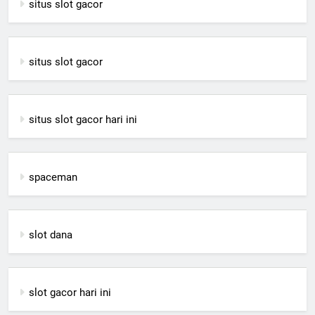
situs slot gacor
situs slot gacor
situs slot gacor hari ini
spaceman
slot dana
slot gacor hari ini