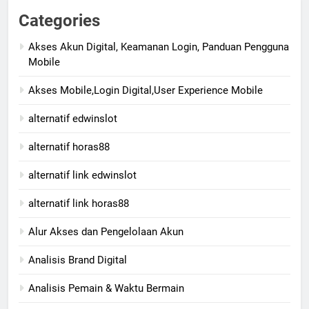
Categories
Akses Akun Digital, Keamanan Login, Panduan Pengguna
Mobile
Akses Mobile,Login Digital,User Experience Mobile
alternatif edwinslot
alternatif horas88
alternatif link edwinslot
alternatif link horas88
Alur Akses dan Pengelolaan Akun
Analisis Brand Digital
Analisis Pemain & Waktu Bermain