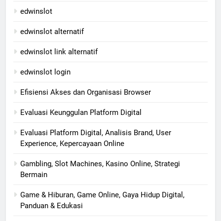
edwinslot
edwinslot alternatif
edwinslot link alternatif
edwinslot login
Efisiensi Akses dan Organisasi Browser
Evaluasi Keunggulan Platform Digital
Evaluasi Platform Digital, Analisis Brand, User
Experience, Kepercayaan Online
Gambling, Slot Machines, Kasino Online, Strategi
Bermain
Game & Hiburan, Game Online, Gaya Hidup Digital,
Panduan & Edukasi