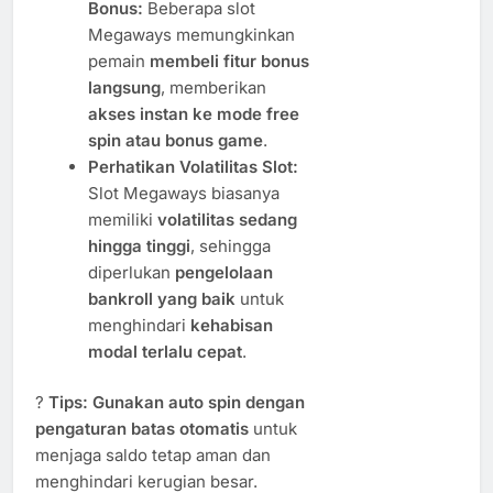
Bonus:
Beberapa slot
Megaways memungkinkan
pemain
membeli fitur bonus
langsung
, memberikan
akses instan ke mode free
spin atau bonus game
.
Perhatikan Volatilitas Slot:
Slot Megaways biasanya
memiliki
volatilitas sedang
hingga tinggi
, sehingga
diperlukan
pengelolaan
bankroll yang baik
untuk
menghindari
kehabisan
modal terlalu cepat
.
?
Tips:
Gunakan auto spin dengan
pengaturan batas otomatis
untuk
menjaga saldo tetap aman dan
menghindari kerugian besar.