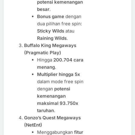
potensi kemenangan
besar
.
Bonus game
dengan
dua pilihan free spin:
Sticky Wilds
atau
Raining Wilds
.
Buffalo King Megaways
(Pragmatic Play)
Hingga
200.704 cara
menang
.
Multiplier hingga 5x
dalam mode free spin
dengan
potensi
kemenangan
maksimal 93.750x
taruhan
.
Gonzo’s Quest Megaways
(NetEnt)
Menggabungkan
fitur