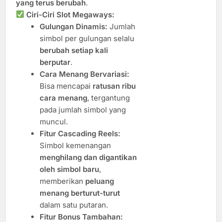
yang terus berubah
.
Ciri-Ciri Slot Megaways:
Gulungan Dinamis:
Jumlah
simbol per gulungan selalu
berubah setiap kali
berputar
.
Cara Menang Bervariasi:
Bisa mencapai
ratusan ribu
cara menang
, tergantung
pada jumlah simbol yang
muncul.
Fitur Cascading Reels:
Simbol kemenangan
menghilang dan digantikan
oleh simbol baru
,
memberikan
peluang
menang berturut-turut
dalam satu putaran.
Fitur Bonus Tambahan: