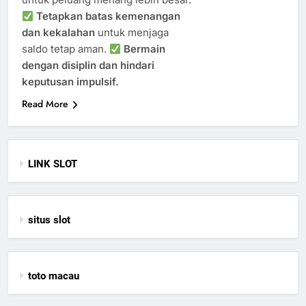
Tetapkan batas kemenangan
dan kekalahan
untuk menjaga
saldo tetap aman.
Bermain
dengan disiplin dan hindari
keputusan impulsif.
Read More
LINK SLOT
situs slot
toto macau