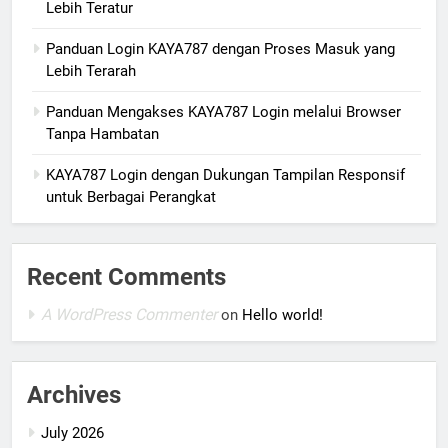
Lebih Teratur
Panduan Login KAYA787 dengan Proses Masuk yang
Lebih Terarah
Panduan Mengakses KAYA787 Login melalui Browser
Tanpa Hambatan
KAYA787 Login dengan Dukungan Tampilan Responsif
untuk Berbagai Perangkat
Recent Comments
A WordPress Commenter
on
Hello world!
Archives
July 2026