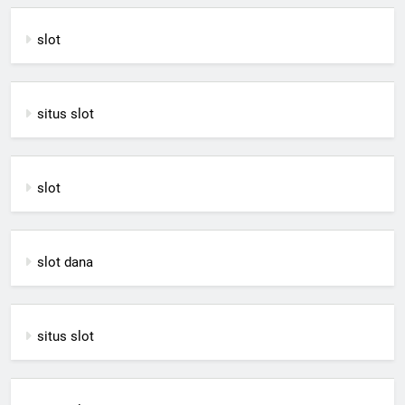
slot
situs slot
slot
slot dana
situs slot