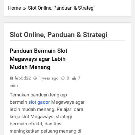
Home
Slot Online, Panduan & Strategi
Slot Online, Panduan & Strategi
Panduan Bermain Slot
Megaways agar Lebih
Mudah Menang
feb0d22
1 year ago
0
7
mins
Temukan panduan lengkap
bermain
slot gacor
Megaways agar
lebih mudah menang. Pelajari cara
kerja slot Megaways, strategi
bermain efektif, dan tips
meningkatkan peluang menang di