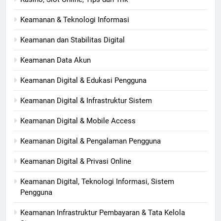
Keamanan & Teknologi Informasi
Keamanan dan Stabilitas Digital
Keamanan Data Akun
Keamanan Digital & Edukasi Pengguna
Keamanan Digital & Infrastruktur Sistem
Keamanan Digital & Mobile Access
Keamanan Digital & Pengalaman Pengguna
Keamanan Digital & Privasi Online
Keamanan Digital, Teknologi Informasi, Sistem
Pengguna
Keamanan Infrastruktur Pembayaran & Tata Kelola