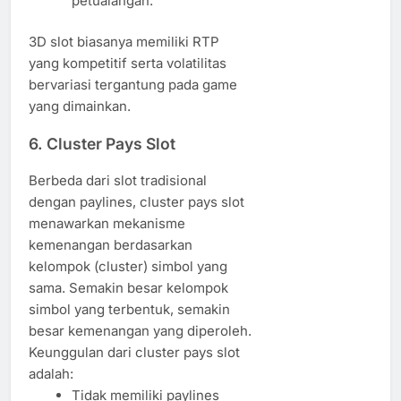
petualangan.
3D slot biasanya memiliki RTP
yang kompetitif serta volatilitas
bervariasi tergantung pada game
yang dimainkan.
6.
Cluster Pays Slot
Berbeda dari slot tradisional
dengan paylines, cluster pays slot
menawarkan mekanisme
kemenangan berdasarkan
kelompok (cluster) simbol yang
sama. Semakin besar kelompok
simbol yang terbentuk, semakin
besar kemenangan yang diperoleh.
Keunggulan dari cluster pays slot
adalah:
Tidak memiliki paylines