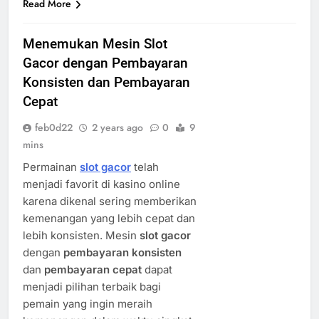
Read More
Menemukan Mesin Slot
Gacor dengan Pembayaran
Konsisten dan Pembayaran
Cepat
feb0d22
2 years ago
0
9
mins
Permainan
slot gacor
telah
menjadi favorit di kasino online
karena dikenal sering memberikan
kemenangan yang lebih cepat dan
lebih konsisten. Mesin
slot gacor
dengan
pembayaran konsisten
dan
pembayaran cepat
dapat
menjadi pilihan terbaik bagi
pemain yang ingin meraih