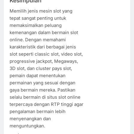
Kesimpulan
Memilih jenis mesin slot yang
tepat sangat penting untuk
memaksimalkan peluang
kemenangan dalam bermain slot
online. Dengan memahami
karakteristik dari berbagai jenis
slot seperti classic slot, video slot,
progressive jackpot, Megaways,
3D slot, dan cluster pays slot,
pemain dapat menentukan
permainan yang sesuai dengan
gaya bermain mereka. Pastikan
selalu bermain di situs slot online
terpercaya dengan RTP tinggi agar
pengalaman bermain lebih
menyenangkan dan
menguntungkan.