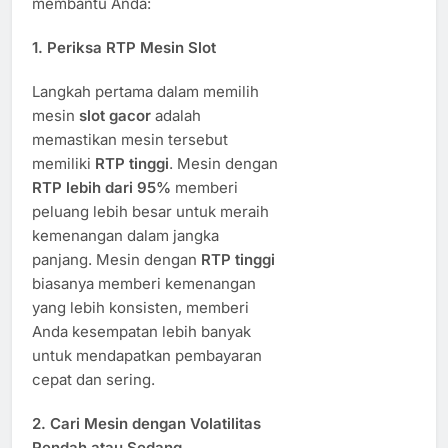
membantu Anda:
1.
Periksa RTP Mesin Slot
Langkah pertama dalam memilih
mesin
slot gacor
adalah
memastikan mesin tersebut
memiliki
RTP tinggi
. Mesin dengan
RTP lebih dari 95%
memberi
peluang lebih besar untuk meraih
kemenangan dalam jangka
panjang. Mesin dengan
RTP tinggi
biasanya memberi kemenangan
yang lebih konsisten, memberi
Anda kesempatan lebih banyak
untuk mendapatkan pembayaran
cepat dan sering.
2.
Cari Mesin dengan Volatilitas
Rendah atau Sedang