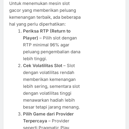
Untuk menemukan mesin slot
gacor yang memberikan peluang
kemenangan terbaik, ada beberapa
hal yang perlu diperhatikan:
Periksa RTP (Return to
Player)
– Pilih slot dengan
RTP minimal 96% agar
peluang pengembalian dana
lebih tinggi.
Cek Volatilitas Slot
– Slot
dengan volatilitas rendah
memberikan kemenangan
lebih sering, sementara slot
dengan volatilitas tinggi
menawarkan hadiah lebih
besar tetapi jarang menang.
Pilih Game dari Provider
Terpercaya
– Provider
seperti Pragmatic Play,