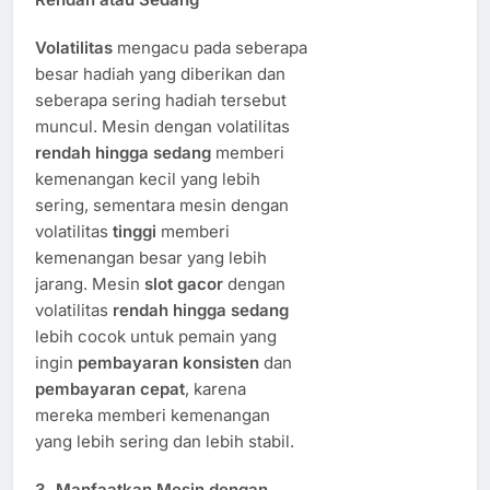
Volatilitas
mengacu pada seberapa
besar hadiah yang diberikan dan
seberapa sering hadiah tersebut
muncul. Mesin dengan volatilitas
rendah hingga sedang
memberi
kemenangan kecil yang lebih
sering, sementara mesin dengan
volatilitas
tinggi
memberi
kemenangan besar yang lebih
jarang. Mesin
slot gacor
dengan
volatilitas
rendah hingga sedang
lebih cocok untuk pemain yang
ingin
pembayaran konsisten
dan
pembayaran cepat
, karena
mereka memberi kemenangan
yang lebih sering dan lebih stabil.
3.
Manfaatkan Mesin dengan