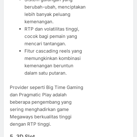
berubah-ubah, menciptakan
lebih banyak peluang
kemenangan.
RTP dan volatilitas tinggi,
cocok bagi pemain yang
mencari tantangan.
Fitur cascading reels yang
memungkinkan kombinasi
kemenangan beruntun
dalam satu putaran.
Provider seperti Big Time Gaming
dan Pragmatic Play adalah
beberapa pengembang yang
sering menghadirkan game
Megaways berkualitas tinggi
dengan RTP tinggi.
5.
3D Slot