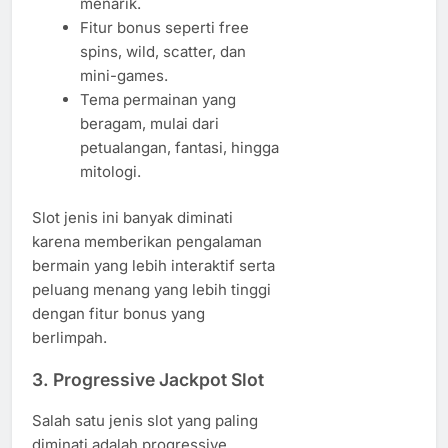
menarik.
Fitur bonus seperti free
spins, wild, scatter, dan
mini-games.
Tema permainan yang
beragam, mulai dari
petualangan, fantasi, hingga
mitologi.
Slot jenis ini banyak diminati
karena memberikan pengalaman
bermain yang lebih interaktif serta
peluang menang yang lebih tinggi
dengan fitur bonus yang
berlimpah.
3.
Progressive Jackpot Slot
Salah satu jenis slot yang paling
diminati adalah progressive