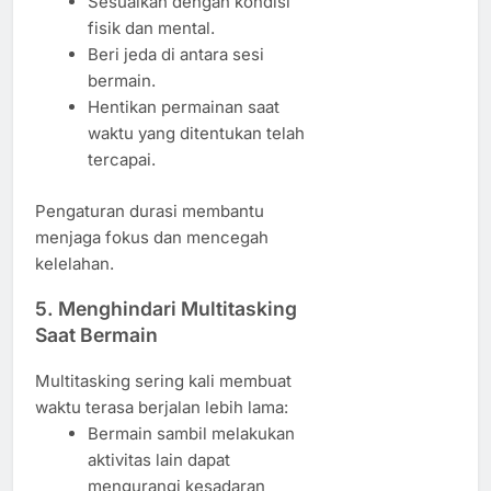
Sesuaikan dengan kondisi
fisik dan mental.
Beri jeda di antara sesi
bermain.
Hentikan permainan saat
waktu yang ditentukan telah
tercapai.
Pengaturan durasi membantu
menjaga fokus dan mencegah
kelelahan.
5. Menghindari Multitasking
Saat Bermain
Multitasking sering kali membuat
waktu terasa berjalan lebih lama:
Bermain sambil melakukan
aktivitas lain dapat
mengurangi kesadaran