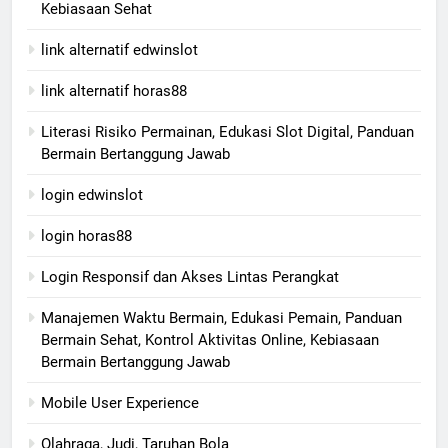
Kebiasaan Sehat
link alternatif edwinslot
link alternatif horas88
Literasi Risiko Permainan, Edukasi Slot Digital, Panduan
Bermain Bertanggung Jawab
login edwinslot
login horas88
Login Responsif dan Akses Lintas Perangkat
Manajemen Waktu Bermain, Edukasi Pemain, Panduan
Bermain Sehat, Kontrol Aktivitas Online, Kebiasaan
Bermain Bertanggung Jawab
Mobile User Experience
Olahraga, Judi, Taruhan Bola