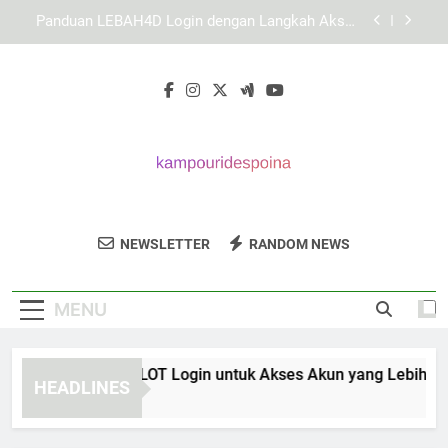
Skip
Panduan Login KAYA787 dengan Proses Masuk
to
yang Lebih Terarah
content
Panduan Mengakses KAYA787 Login melalui
Browser Tanpa Hambatan
Panduan EDWINSLOT Login untuk Akses Akun
yang Lebih Praktis dan Teratur
Panduan LEBAH4D Login dengan Langkah Akses
yang Lebih Teratur
Panduan Login KAYA787 dengan Proses Masuk
yang Lebih Terarah
Kampourides
Dapatkan Solusi Bisnis Terbaik Dari
Panduan Mengakses KAYA787 Login melalui
NEWSLETTER
RANDOM NEWS
Poina
Browser Tanpa Hambatan
Kampourides Poina.
MENU
nduan EDWINSLOT Login untuk Akses Akun yang Lebih Praktis
HEADLINES
Weeks Ago