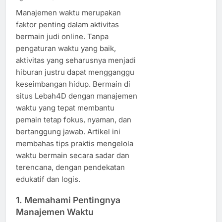
Manajemen waktu merupakan
faktor penting dalam aktivitas
bermain judi online. Tanpa
pengaturan waktu yang baik,
aktivitas yang seharusnya menjadi
hiburan justru dapat mengganggu
keseimbangan hidup. Bermain di
situs Lebah4D dengan manajemen
waktu yang tepat membantu
pemain tetap fokus, nyaman, dan
bertanggung jawab. Artikel ini
membahas tips praktis mengelola
waktu bermain secara sadar dan
terencana, dengan pendekatan
edukatif dan logis.
1. Memahami Pentingnya
Manajemen Waktu