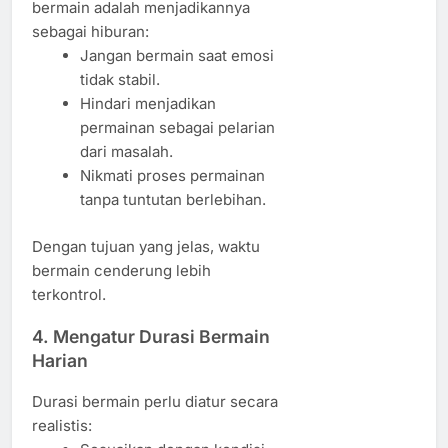
bermain adalah menjadikannya
sebagai hiburan:
Jangan bermain saat emosi
tidak stabil.
Hindari menjadikan
permainan sebagai pelarian
dari masalah.
Nikmati proses permainan
tanpa tuntutan berlebihan.
Dengan tujuan yang jelas, waktu
bermain cenderung lebih
terkontrol.
4. Mengatur Durasi Bermain
Harian
Durasi bermain perlu diatur secara
realistis: