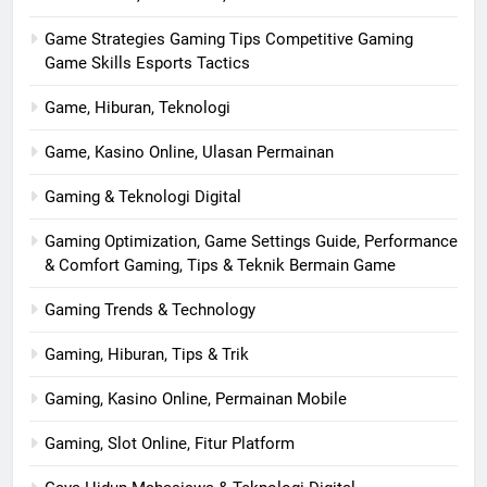
Game Strategies Gaming Tips Competitive Gaming
Game Skills Esports Tactics
Game, Hiburan, Teknologi
Game, Kasino Online, Ulasan Permainan
Gaming & Teknologi Digital
Gaming Optimization, Game Settings Guide, Performance
& Comfort Gaming, Tips & Teknik Bermain Game
Gaming Trends & Technology
Gaming, Hiburan, Tips & Trik
Gaming, Kasino Online, Permainan Mobile
Gaming, Slot Online, Fitur Platform