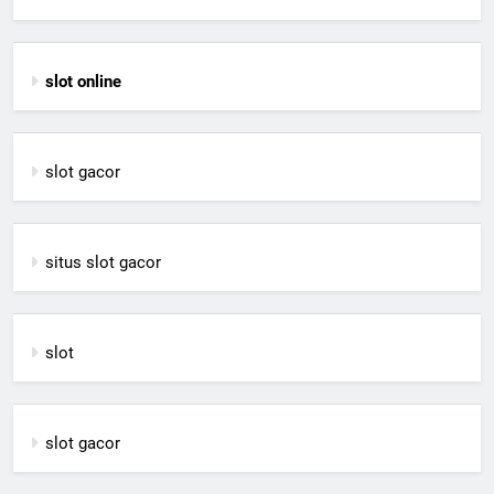
slot online
slot gacor
situs slot gacor
slot
slot gacor