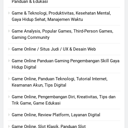
Panduan & Edukasi
Game & Teknologi, Produktivitas, Kesehatan Mental,
Gaya Hidup Sehat, Manajemen Waktu
Game Analysis, Popular Games, Third-Person Games,
Gaming Community
Game Online / Situs Judi / UX & Desain Web
Game Online Panduan Gaming Pengembangan Skill Gaya
Hidup Digital
Game Online, Panduan Teknologi, Tutorial Internet,
Keamanan Akun, Tips Digital
Game Online, Pengembangan Diri, Kreativitas, Tips dan
Trik Game, Game Edukasi
Game Online, Review Platform, Layanan Digital
Game Online, Slot Klasik, Panduan Slot