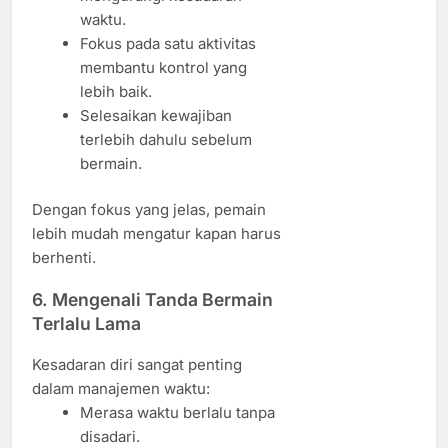
waktu.
Fokus pada satu aktivitas
membantu kontrol yang
lebih baik.
Selesaikan kewajiban
terlebih dahulu sebelum
bermain.
Dengan fokus yang jelas, pemain
lebih mudah mengatur kapan harus
berhenti.
6. Mengenali Tanda Bermain
Terlalu Lama
Kesadaran diri sangat penting
dalam manajemen waktu:
Merasa waktu berlalu tanpa
disadari.