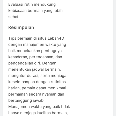
Evaluasi rutin mendukung
kebiasaan bermain yang lebih
sehat.
Kesimpulan
Tips bermain di situs Lebah4D
dengan manajemen waktu yang
baik menekankan pentingnya
kesadaran, perencanaan, dan
pengendalian diri. Dengan
menentukan jadwal bermain,
mengatur durasi, serta menjaga
keseimbangan dengan rutinitas
harian, pemain dapat menikmati
permainan secara nyaman dan
bertanggung jawab.
Manajemen waktu yang baik tidak
hanya menjaga kualitas bermain,