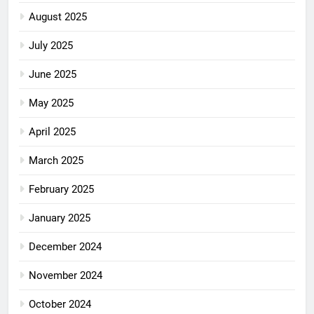
August 2025
July 2025
June 2025
May 2025
April 2025
March 2025
February 2025
January 2025
December 2024
November 2024
October 2024