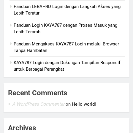
Panduan LEBAH4D Login dengan Langkah Akses yang
Lebih Teratur
Panduan Login KAYA787 dengan Proses Masuk yang
Lebih Terarah
Panduan Mengakses KAYA787 Login melalui Browser
Tanpa Hambatan
KAYA787 Login dengan Dukungan Tampilan Responsif
untuk Berbagai Perangkat
Recent Comments
A WordPress Commenter
on
Hello world!
Archives