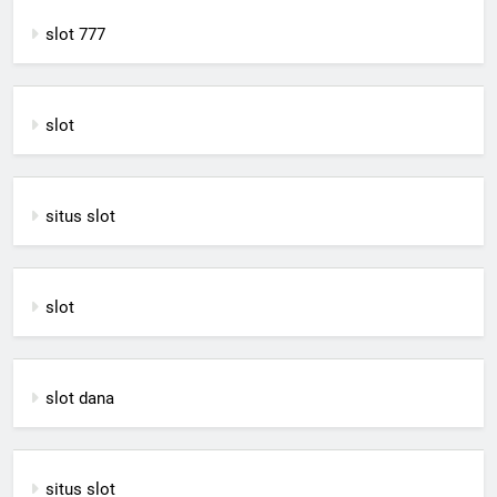
slot 777
slot
situs slot
slot
slot dana
situs slot