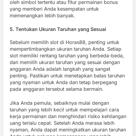
oleh simbol tertentu atau fitur permainan bonus
yang memberi Anda kesempatan untuk
memenangkan lebih banyak.
5. Tentukan Ukuran Taruhan yang Sesuai
Sebelum memilih slot di Horas88, penting untuk
mempertimbangkan ukuran taruhan Anda. Setiap
slot memiliki rentang taruhan yang berbeda-beda,
dan memilih ukuran taruhan yang sesuai dengan
anggaran Anda adalah langkah yang sangat
penting. Pastikan untuk menetapkan batas taruhan
yang nyaman untuk Anda dan tetap berpegang
pada anggaran tersebut selama bermain.
Jika Anda pemula, sebaiknya mulai dengan
taruhan yang lebih kecil untuk mempelajari cara
kerja permainan dan menghindari risiko kehilangan
uang terlalu cepat. Setelah Anda merasa lebih
nyaman, Anda dapat meningkatkan ukuran taruhan