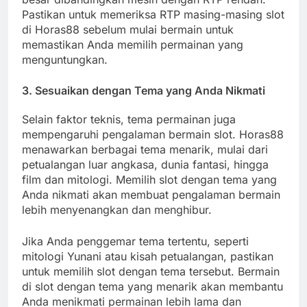
Pastikan untuk memeriksa RTP masing-masing slot
di Horas88 sebelum mulai bermain untuk
memastikan Anda memilih permainan yang
menguntungkan.
3. Sesuaikan dengan Tema yang Anda Nikmati
Selain faktor teknis, tema permainan juga
mempengaruhi pengalaman bermain slot. Horas88
menawarkan berbagai tema menarik, mulai dari
petualangan luar angkasa, dunia fantasi, hingga
film dan mitologi. Memilih slot dengan tema yang
Anda nikmati akan membuat pengalaman bermain
lebih menyenangkan dan menghibur.
Jika Anda penggemar tema tertentu, seperti
mitologi Yunani atau kisah petualangan, pastikan
untuk memilih slot dengan tema tersebut. Bermain
di slot dengan tema yang menarik akan membantu
Anda menikmati permainan lebih lama dan