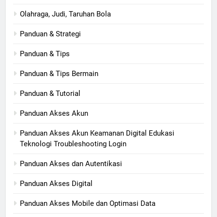
Olahraga, Judi, Taruhan Bola
Panduan & Strategi
Panduan & Tips
Panduan & Tips Bermain
Panduan & Tutorial
Panduan Akses Akun
Panduan Akses Akun Keamanan Digital Edukasi
Teknologi Troubleshooting Login
Panduan Akses dan Autentikasi
Panduan Akses Digital
Panduan Akses Mobile dan Optimasi Data