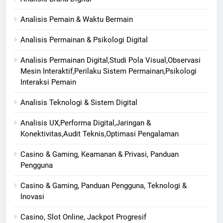
Analisis Pemain & Waktu Bermain
Analisis Permainan & Psikologi Digital
Analisis Permainan Digital,Studi Pola Visual,Observasi
Mesin Interaktif,Perilaku Sistem Permainan,Psikologi
Interaksi Pemain
Analisis Teknologi & Sistem Digital
Analisis UX,Performa Digital,Jaringan &
Konektivitas,Audit Teknis,Optimasi Pengalaman
Casino & Gaming, Keamanan & Privasi, Panduan
Pengguna
Casino & Gaming, Panduan Pengguna, Teknologi &
Inovasi
Casino, Slot Online, Jackpot Progresif