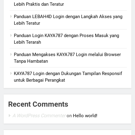
Lebih Praktis dan Teratur
Panduan LEBAH4D Login dengan Langkah Akses yang
Lebih Teratur
Panduan Login KAYA787 dengan Proses Masuk yang
Lebih Terarah
Panduan Mengakses KAYA787 Login melalui Browser
Tanpa Hambatan
KAYA787 Login dengan Dukungan Tampilan Responsif
untuk Berbagai Perangkat
Recent Comments
A WordPress Commenter
on
Hello world!