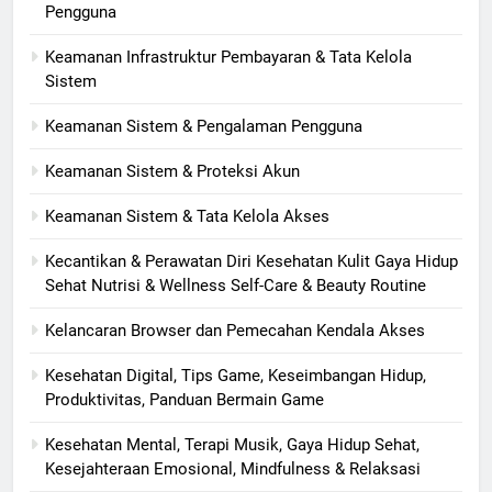
Pengguna
Keamanan Infrastruktur Pembayaran & Tata Kelola
Sistem
Keamanan Sistem & Pengalaman Pengguna
Keamanan Sistem & Proteksi Akun
Keamanan Sistem & Tata Kelola Akses
Kecantikan & Perawatan Diri Kesehatan Kulit Gaya Hidup
Sehat Nutrisi & Wellness Self-Care & Beauty Routine
Kelancaran Browser dan Pemecahan Kendala Akses
Kesehatan Digital, Tips Game, Keseimbangan Hidup,
Produktivitas, Panduan Bermain Game
Kesehatan Mental, Terapi Musik, Gaya Hidup Sehat,
Kesejahteraan Emosional, Mindfulness & Relaksasi