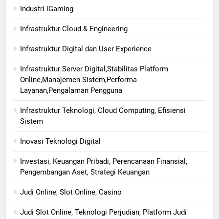
Industri iGaming
Infrastruktur Cloud & Engineering
Infrastruktur Digital dan User Experience
Infrastruktur Server Digital,Stabilitas Platform
Online,Manajemen Sistem,Performa
Layanan,Pengalaman Pengguna
Infrastruktur Teknologi, Cloud Computing, Efisiensi
Sistem
Inovasi Teknologi Digital
Investasi, Keuangan Pribadi, Perencanaan Finansial,
Pengembangan Aset, Strategi Keuangan
Judi Online, Slot Online, Casino
Judi Slot Online, Teknologi Perjudian, Platform Judi