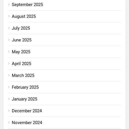
September 2025
August 2025
July 2025
June 2025
May 2025
April 2025
March 2025
February 2025
January 2025
December 2024
November 2024