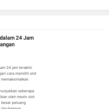
i dalam 24 Jam
nangan
lam 24 jam terakhir
ri cara memilih slot
uk memaksimalkan
nunjukkan seberapa
ikan oleh mesin slot
n besar peluang
 taruhannya.