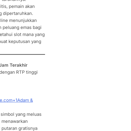
itis, pemain akan
 dipertaruhkan.​
line menunjukkan
n peluang emas bagi
tahui slot mana yang
buat keputusan yang
 Jam Terakhir
 dengan RTP tinggi
ce.com+1Adam &
 simbol yang meluas​
ni menawarkan
 putaran gratisnya