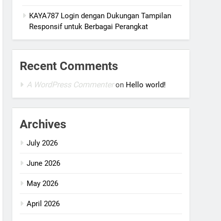
KAYA787 Login dengan Dukungan Tampilan
Responsif untuk Berbagai Perangkat
Recent Comments
A WordPress Commenter
on
Hello world!
Archives
July 2026
June 2026
May 2026
April 2026