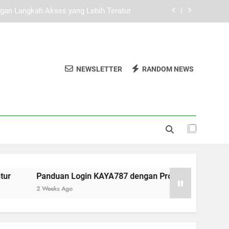
an Langkah Akses yang Lebih Teratur
gan Proses Masuk yang Lebih Terarah
gin melalui Browser Tanpa Hambatan
NEWSLETTER
RANDOM NEWS
 Akun yang Lebih Praktis dan Teratur
an Langkah Akses yang Lebih Teratur
gan Proses Masuk yang Lebih Terarah
gin melalui Browser Tanpa Hambatan
nduan Login KAYA787 dengan Proses Masuk yang Lebih Tera
Weeks Ago