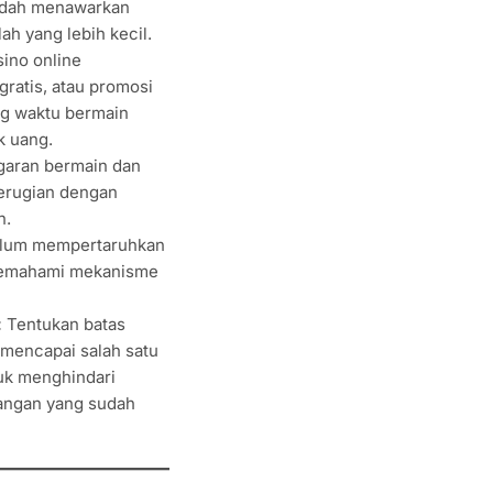
rendah menawarkan
h yang lebih kecil.​
ino online
ratis, atau promosi
ng waktu bermain
 uang.​
aran bermain dan
kerugian dengan
.​
lum mempertaruhkan
k memahami mekanisme
:
Tentukan batas
 mencapai salah satu
tuk menghindari
nangan yang sudah