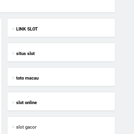
LINK SLOT
situs slot
toto macau
slot online
slot gacor