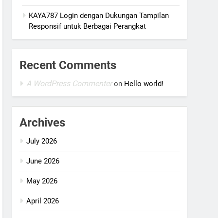
KAYA787 Login dengan Dukungan Tampilan
Responsif untuk Berbagai Perangkat
Recent Comments
A WordPress Commenter
on
Hello world!
Archives
July 2026
June 2026
May 2026
April 2026