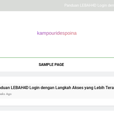
Panduan LEBAH4D Login deng
Panduan Login KAYA787 den
Panduan Mengakses KAYA787 Lo
Panduan EDWINSLOT Login untuk Akses
pourides Poina
Panduan LEBAH4D Login deng
olusi Bisnis Terbaik Dari Kampourides Poina.
Panduan Login KAYA787 den
SAMPLE PAGE
Panduan Mengakses KAYA787 Lo
 Login dengan Langkah Akses yang Lebih Teratur
Pan
2 We