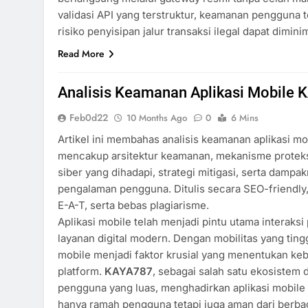
validasi API yang terstruktur, keamanan pengguna t
risiko penyisipan jalur transaksi ilegal dapat dimini
Read More
Analisis Keamanan Aplikasi Mobile
Feb0d22
10 Months Ago
0
6 Mins
Artikel ini membahas analisis keamanan aplikasi m
mencakup arsitektur keamanan, mekanisme proteks
siber yang dihadapi, strategi mitigasi, serta dampa
pengalaman pengguna. Ditulis secara SEO-friendly,
E-A-T, serta bebas plagiarisme.
Aplikasi mobile telah menjadi pintu utama interak
layanan digital modern. Dengan mobilitas yang ting
mobile menjadi faktor krusial yang menentukan ke
platform.
KAYA787
, sebagai salah satu ekosistem d
pengguna yang luas, menghadirkan aplikasi mobile 
hanya ramah pengguna tetapi juga aman dari berba