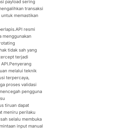
si payload sering
mengalihkan transaksi
an untuk memastikan
berlapis.API resmi
uga menggunakan
otating
hak tidak sah yang
ercept terjadi
i API.Penyerang
uan melalui teknik
si terpercaya,
ga proses validasi
i mencegah pengguna
lsu
us tiruan dapat
t meniru perilaku
g sah selalu membuka
mintaan input manual