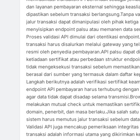
dan layanan pembayaran eksternal sehingga keasli
dipastikan sebelum transaksi berlangsung.Tanpa val
jalur transaksi dapat dimanipulasi oleh pihak keti
menyisipkan endpoint palsu atau memanen data sen
Proses validasi API dimulai dari otentikasi endpoin
transaksi harus disalurkan melalui gateway yang tel
resmi oleh penyedia pembayaran.API palsu dapat di
ketiadaan sertifikat atau perbedaan struktur endpo
tidak mengeksekusi transaksi sebelum memastikan
berasal dari sumber yang termasuk dalam daftar k
Langkah berikutnya adalah verifikasi sertifikat ke
endpoint API pembayaran harus terhubung dengan
agar data tidak dapat disadap selama transmisi.Bro
melakukan mutual check untuk memastikan sertifi
domain, penerbit, dan masa berlaku.Jika salah satu 
sistem harus memutus jalur transaksi sebelum data
Validasi API juga mencakup pemeriksaan integritas
transaksi adalah informasi utama yang dikirimkan k