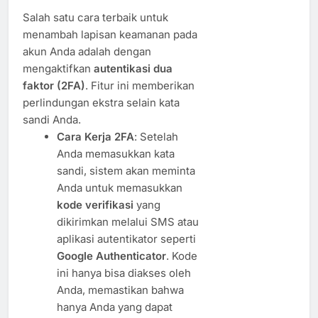
Salah satu cara terbaik untuk
menambah lapisan keamanan pada
akun Anda adalah dengan
mengaktifkan
autentikasi dua
faktor (2FA)
. Fitur ini memberikan
perlindungan ekstra selain kata
sandi Anda.
Cara Kerja 2FA
: Setelah
Anda memasukkan kata
sandi, sistem akan meminta
Anda untuk memasukkan
kode verifikasi
yang
dikirimkan melalui SMS atau
aplikasi autentikator seperti
Google Authenticator
. Kode
ini hanya bisa diakses oleh
Anda, memastikan bahwa
hanya Anda yang dapat