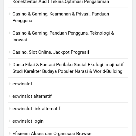
Konektivitas,Audit Teknis,Optimasi Pengalaman
Casino & Gaming, Keamanan & Privasi, Panduan
Pengguna
Casino & Gaming, Panduan Pengguna, Teknologi &
Inovasi
Casino, Slot Online, Jackpot Progresif
Dunia Fiksi & Fantasi Perilaku Sosial Ekologi Imajinatif
Studi Karakter Budaya Populer Narasi & World-Building
edwinslot
edwinslot alternatif
edwinslot link alternatif
edwinslot login
Efisiensi Akses dan Organisasi Browser