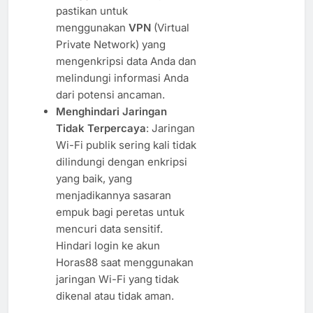
pastikan untuk
menggunakan
VPN
(Virtual
Private Network) yang
mengenkripsi data Anda dan
melindungi informasi Anda
dari potensi ancaman.
Menghindari Jaringan
Tidak Terpercaya
: Jaringan
Wi-Fi publik sering kali tidak
dilindungi dengan enkripsi
yang baik, yang
menjadikannya sasaran
empuk bagi peretas untuk
mencuri data sensitif.
Hindari login ke akun
Horas88 saat menggunakan
jaringan Wi-Fi yang tidak
dikenal atau tidak aman.