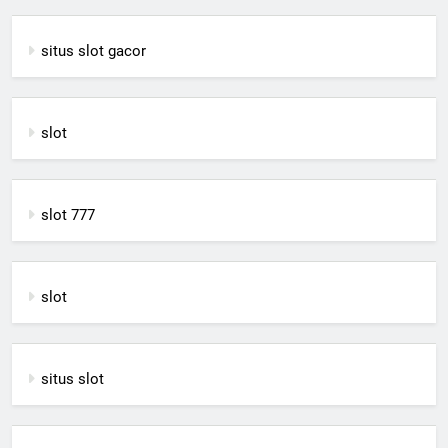
situs slot gacor
slot
slot 777
slot
situs slot