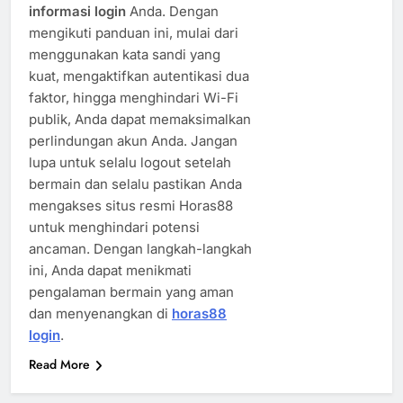
informasi login
Anda. Dengan
mengikuti panduan ini, mulai dari
menggunakan kata sandi yang
kuat, mengaktifkan autentikasi dua
faktor, hingga menghindari Wi-Fi
publik, Anda dapat memaksimalkan
perlindungan akun Anda. Jangan
lupa untuk selalu logout setelah
bermain dan selalu pastikan Anda
mengakses situs resmi Horas88
untuk menghindari potensi
ancaman. Dengan langkah-langkah
ini, Anda dapat menikmati
pengalaman bermain yang aman
dan menyenangkan di
horas88
login
.
Read More