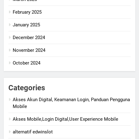
February 2025
January 2025
December 2024
November 2024
October 2024
Categories
Akses Akun Digital, Keamanan Login, Panduan Pengguna
Mobile
Akses Mobile,Login Digital,User Experience Mobile
alternatif edwinslot