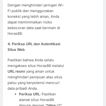
Dengan menghindari jaringan Wi-
Fi publik dan menggunakan
koneksi yang lebih aman, Anda
dapat meminimalkan risiko
kebocoran data saat bermain di
Horas88.
4.
Periksa URL dan Autentikasi
Situs Web
Pastikan bahwa Anda selalu
mengakses situs Horas88 melalui
URL resmi
yang aman untuk
menghindari penipuan atau situs
palsu yang berpotensi mencuri
data pribadi Anda.
Periksa URL
: Pastikan
alamat situs Horas88
dimulai dengan
“https://”
,