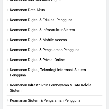
Keamanan dan Stabilitas Digital
Keamanan Data Akun
Keamanan Digital & Edukasi Pengguna
Keamanan Digital & Infrastruktur Sistem
Keamanan Digital & Mobile Access
Keamanan Digital & Pengalaman Pengguna
Keamanan Digital & Privasi Online
Keamanan Digital, Teknologi Informasi, Sistem
Pengguna
Keamanan Infrastruktur Pembayaran & Tata Kelola
Sistem
Keamanan Sistem & Pengalaman Pengguna