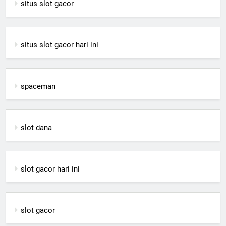
situs slot gacor
situs slot gacor hari ini
spaceman
slot dana
slot gacor hari ini
slot gacor