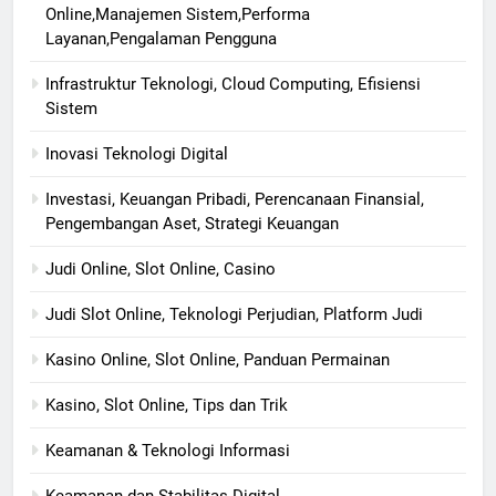
Online,Manajemen Sistem,Performa
Layanan,Pengalaman Pengguna
Infrastruktur Teknologi, Cloud Computing, Efisiensi
Sistem
Inovasi Teknologi Digital
Investasi, Keuangan Pribadi, Perencanaan Finansial,
Pengembangan Aset, Strategi Keuangan
Judi Online, Slot Online, Casino
Judi Slot Online, Teknologi Perjudian, Platform Judi
Kasino Online, Slot Online, Panduan Permainan
Kasino, Slot Online, Tips dan Trik
Keamanan & Teknologi Informasi