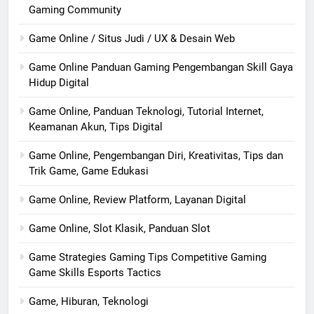
Gaming Community
Game Online / Situs Judi / UX & Desain Web
Game Online Panduan Gaming Pengembangan Skill Gaya
Hidup Digital
Game Online, Panduan Teknologi, Tutorial Internet,
Keamanan Akun, Tips Digital
Game Online, Pengembangan Diri, Kreativitas, Tips dan
Trik Game, Game Edukasi
Game Online, Review Platform, Layanan Digital
Game Online, Slot Klasik, Panduan Slot
Game Strategies Gaming Tips Competitive Gaming
Game Skills Esports Tactics
Game, Hiburan, Teknologi