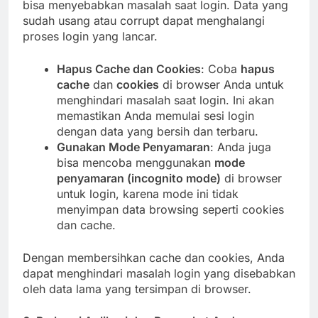
bisa menyebabkan masalah saat login. Data yang
sudah usang atau corrupt dapat menghalangi
proses login yang lancar.
Hapus Cache dan Cookies
: Coba
hapus
cache
dan
cookies
di browser Anda untuk
menghindari masalah saat login. Ini akan
memastikan Anda memulai sesi login
dengan data yang bersih dan terbaru.
Gunakan Mode Penyamaran
: Anda juga
bisa mencoba menggunakan
mode
penyamaran (incognito mode)
di browser
untuk login, karena mode ini tidak
menyimpan data browsing seperti cookies
dan cache.
Dengan membersihkan cache dan cookies, Anda
dapat menghindari masalah login yang disebabkan
oleh data lama yang tersimpan di browser.