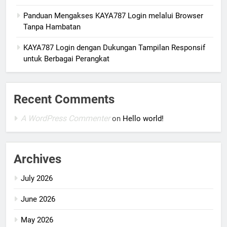
Panduan Mengakses KAYA787 Login melalui Browser
Tanpa Hambatan
KAYA787 Login dengan Dukungan Tampilan Responsif
untuk Berbagai Perangkat
Recent Comments
A WordPress Commenter
on
Hello world!
Archives
July 2026
June 2026
May 2026