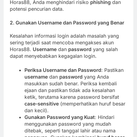
Horas88, Anda menghindari risiko
phishing
dan
potensi pencurian data.
2.
Gunakan Username dan Password yang Benar
Kesalahan informasi login adalah masalah yang
sering terjadi saat mencoba mengakses akun
Horas88.
Username
dan
password
yang salah
dapat menyebabkan kegagalan login.
Periksa Username dan Password
: Pastikan
username
dan
password
yang Anda
masukkan sudah benar. Periksa kembali
ejaan dan pastikan tidak ada kesalahan
ketik, terutama karena password bersifat
case-sensitive
(memperhatikan huruf besar
dan kecil).
Gunakan Password yang Kuat
: Hindari
menggunakan password yang mudah
ditebak, seperti tanggal lahir atau nama