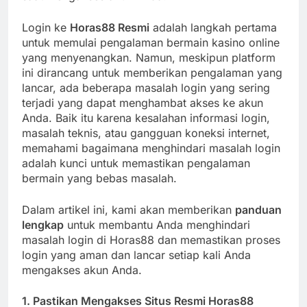
Login ke
Horas88 Resmi
adalah langkah pertama
untuk memulai pengalaman bermain kasino online
yang menyenangkan. Namun, meskipun platform
ini dirancang untuk memberikan pengalaman yang
lancar, ada beberapa masalah login yang sering
terjadi yang dapat menghambat akses ke akun
Anda. Baik itu karena kesalahan informasi login,
masalah teknis, atau gangguan koneksi internet,
memahami bagaimana menghindari masalah login
adalah kunci untuk memastikan pengalaman
bermain yang bebas masalah.
Dalam artikel ini, kami akan memberikan
panduan
lengkap
untuk membantu Anda menghindari
masalah login di Horas88 dan memastikan proses
login yang aman dan lancar setiap kali Anda
mengakses akun Anda.
1.
Pastikan Mengakses Situs Resmi Horas88