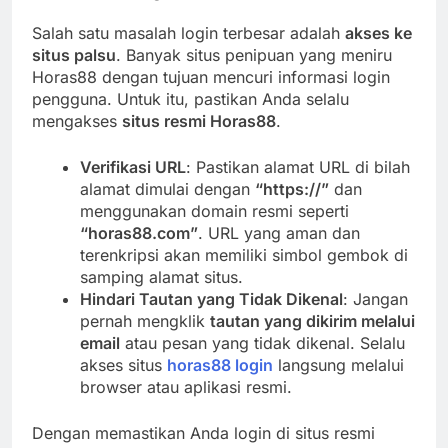
Salah satu masalah login terbesar adalah
akses ke
situs palsu
. Banyak situs penipuan yang meniru
Horas88 dengan tujuan mencuri informasi login
pengguna. Untuk itu, pastikan Anda selalu
mengakses
situs resmi Horas88
.
Verifikasi URL
: Pastikan alamat URL di bilah
alamat dimulai dengan
“https://”
dan
menggunakan domain resmi seperti
“horas88.com”
. URL yang aman dan
terenkripsi akan memiliki simbol gembok di
samping alamat situs.
Hindari Tautan yang Tidak Dikenal
: Jangan
pernah mengklik
tautan yang dikirim melalui
email
atau pesan yang tidak dikenal. Selalu
akses situs
horas88 login
langsung melalui
browser atau aplikasi resmi.
Dengan memastikan Anda login di situs resmi