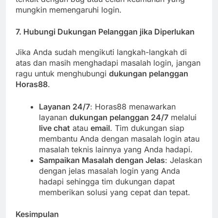
mungkin memengaruhi login.
7.
Hubungi Dukungan Pelanggan jika Diperlukan
Jika Anda sudah mengikuti langkah-langkah di
atas dan masih menghadapi masalah login, jangan
ragu untuk menghubungi
dukungan pelanggan
Horas88
.
Layanan 24/7
: Horas88 menawarkan
layanan
dukungan pelanggan 24/7
melalui
live chat
atau
email
. Tim dukungan siap
membantu Anda dengan masalah login atau
masalah teknis lainnya yang Anda hadapi.
Sampaikan Masalah dengan Jelas
: Jelaskan
dengan jelas masalah login yang Anda
hadapi sehingga tim dukungan dapat
memberikan solusi yang cepat dan tepat.
Kesimpulan