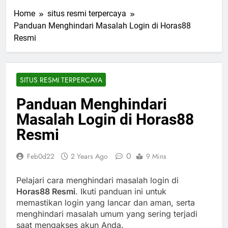
Home
situs resmi terpercaya
Panduan Menghindari Masalah Login di Horas88
Resmi
SITUS RESMI TERPERCAYA
Panduan Menghindari
Masalah Login di Horas88
Resmi
0
Feb0d22
2 Years Ago
9 Mins
Pelajari cara menghindari masalah login di
Horas88 Resmi
. Ikuti panduan ini untuk
memastikan login yang lancar dan aman, serta
menghindari masalah umum yang sering terjadi
saat mengakses akun Anda.