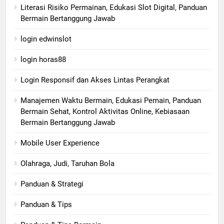
Literasi Risiko Permainan, Edukasi Slot Digital, Panduan
Bermain Bertanggung Jawab
login edwinslot
login horas88
Login Responsif dan Akses Lintas Perangkat
Manajemen Waktu Bermain, Edukasi Pemain, Panduan
Bermain Sehat, Kontrol Aktivitas Online, Kebiasaan
Bermain Bertanggung Jawab
Mobile User Experience
Olahraga, Judi, Taruhan Bola
Panduan & Strategi
Panduan & Tips