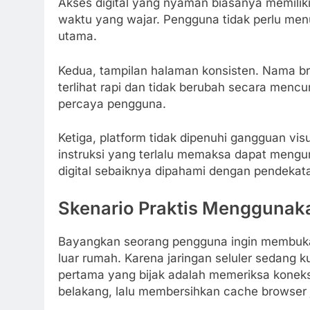
Akses digital yang nyaman biasanya memilik
waktu yang wajar. Pengguna tidak perlu menu
utama.
Kedua, tampilan halaman konsisten. Nama bra
terlihat rapi dan tidak berubah secara men
percaya pengguna.
Ketiga, platform tidak dipenuhi gangguan vis
instruksi yang terlalu memaksa dapat meng
digital sebaiknya dipahami dengan pendekatan
Skenario Praktis Mengguna
Bayangkan seorang pengguna ingin membuka
luar rumah. Karena jaringan seluler sedang k
pertama yang bijak adalah memeriksa koneksi,
belakang, lalu membersihkan cache browser j