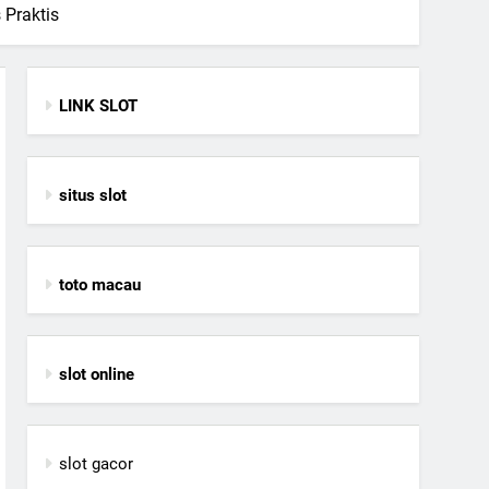
 Praktis
LINK SLOT
situs slot
toto macau
slot online
slot gacor