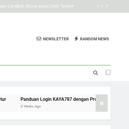
an Langkah Akses yang Lebih Teratur
gan Proses Masuk yang Lebih Terarah
gin melalui Browser Tanpa Hambatan
NEWSLETTER
RANDOM NEWS
 Akun yang Lebih Praktis dan Teratur
an Langkah Akses yang Lebih Teratur
gan Proses Masuk yang Lebih Terarah
gin melalui Browser Tanpa Hambatan
nduan Login KAYA787 dengan Proses Masuk yang Lebih Tera
eeks Ago