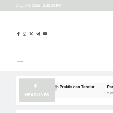
Skip
August 6, 2026
2:30:29 PM
to
content
Kam
Dapatkan S
s Akun yang Lebih Praktis dan Teratur
Panduan LEBAH4
2 Weeks Ago
HEADLINES