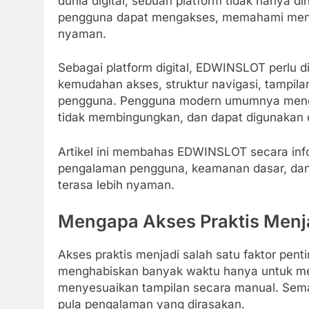
dunia digital, sebuah platform tidak hanya din
pengguna dapat mengakses, memahami menu,
nyaman.
Sebagai platform digital, EDWINSLOT perlu di
kemudahan akses, struktur navigasi, tampila
pengguna. Pengguna modern umumnya mengi
tidak membingungkan, dan dapat digunakan d
Artikel ini membahas EDWINSLOT secara infor
pengalaman pengguna, keamanan dasar, dan ha
terasa lebih nyaman.
Mengapa Akses Praktis Menj
Akses praktis menjadi salah satu faktor pent
menghabiskan banyak waktu hanya untuk m
menyesuaikan tampilan secara manual. Sema
pula pengalaman yang dirasakan.