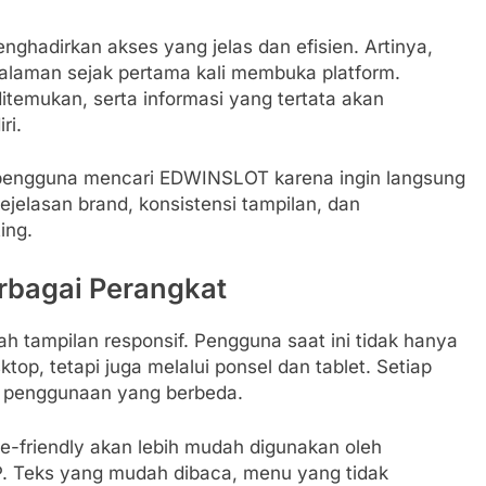
nghadirkan akses yang jelas dan efisien. Artinya,
laman sejak pertama kali membuka platform.
temukan, serta informasi yang tertata akan
ri.
 pengguna mencari EDWINSLOT karena ingin langsung
jelasan brand, konsistensi tampilan, dan
ing.
rbagai Perangkat
alah tampilan responsif. Pengguna saat ini tidak hanya
op, tetapi juga melalui ponsel dan tablet. Setiap
er penggunaan yang berbeda.
-friendly akan lebih mudah digunakan oleh
. Teks yang mudah dibaca, menu yang tidak