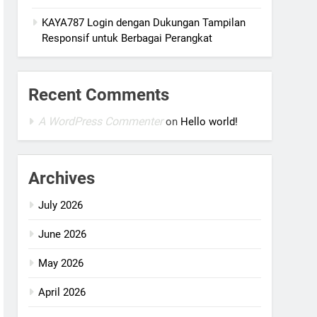
KAYA787 Login dengan Dukungan Tampilan
Responsif untuk Berbagai Perangkat
Recent Comments
A WordPress Commenter
on
Hello world!
Archives
July 2026
June 2026
May 2026
April 2026