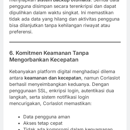
pengguna disimpan secara terenkripsi dan dapat
dipulihkan dalam waktu singkat. Ini memastikan
tidak ada data yang hilang dan aktivitas pengguna
bisa dilanjutkan tanpa kehilangan riwayat atau
preferensi.
6. Komitmen Keamanan Tanpa
Mengorbankan Kecepatan
Kebanyakan platform digital menghadapi dilema
antara
keamanan dan kecepatan
, namun Corlaslot
berhasil menyeimbangkan keduanya. Dengan
penggunaan SSL, enkripsi login, autentikasi dua
langkah, serta sistem notifikasi login
mencurigakan, Corlaslot memastikan:
Data pengguna aman
Akses tetap cepat
Tidak ada kompromi dalam kenyamanan