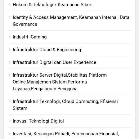
Hukum & Teknologi / Keamanan Siber
Identity & Access Management, Keamanan Internal, Data
Governance
Industri iGaming
Infrastruktur Cloud & Engineering
Infrastruktur Digital dan User Experience
Infrastruktur Server Digital,Stabilitas Platform
Online,Manajemen Sistem,Performa
Layanan,Pengalaman Pengguna
Infrastruktur Teknologi, Cloud Computing, Efisiensi
Sistem
Inovasi Teknologi Digital
Investasi, Keuangan Pribadi, Perencanaan Finansial,