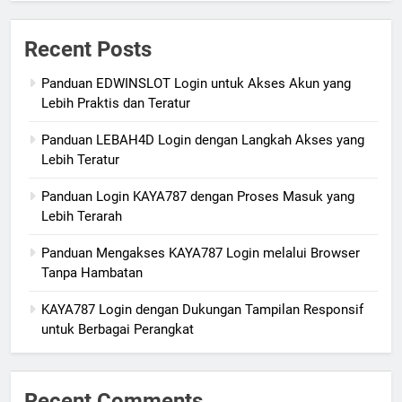
Recent Posts
Panduan EDWINSLOT Login untuk Akses Akun yang
Lebih Praktis dan Teratur
Panduan LEBAH4D Login dengan Langkah Akses yang
Lebih Teratur
Panduan Login KAYA787 dengan Proses Masuk yang
Lebih Terarah
Panduan Mengakses KAYA787 Login melalui Browser
Tanpa Hambatan
KAYA787 Login dengan Dukungan Tampilan Responsif
untuk Berbagai Perangkat
Recent Comments