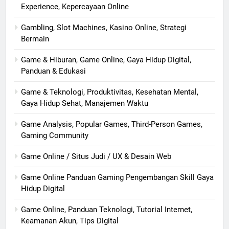
Experience, Kepercayaan Online
Gambling, Slot Machines, Kasino Online, Strategi
Bermain
Game & Hiburan, Game Online, Gaya Hidup Digital,
Panduan & Edukasi
Game & Teknologi, Produktivitas, Kesehatan Mental,
Gaya Hidup Sehat, Manajemen Waktu
Game Analysis, Popular Games, Third-Person Games,
Gaming Community
Game Online / Situs Judi / UX & Desain Web
Game Online Panduan Gaming Pengembangan Skill Gaya
Hidup Digital
Game Online, Panduan Teknologi, Tutorial Internet,
Keamanan Akun, Tips Digital