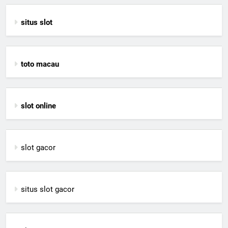
situs slot
toto macau
slot online
slot gacor
situs slot gacor