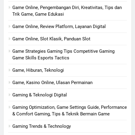
Game Online, Pengembangan Diri, Kreativitas, Tips dan
Trik Game, Game Edukasi
Game Online, Review Platform, Layanan Digital
Game Online, Slot Klasik, Panduan Slot
Game Strategies Gaming Tips Competitive Gaming
Game Skills Esports Tactics
Game, Hiburan, Teknologi
Game, Kasino Online, Ulasan Permainan
Gaming & Teknologi Digital
Gaming Optimization, Game Settings Guide, Performance
& Comfort Gaming, Tips & Teknik Bermain Game
Gaming Trends & Technology