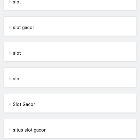
slot
slot gacor
slot
slot
Slot Gacor
situs slot gacor