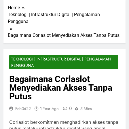
Home
Teknologi | Infrastruktur Digital | Pengalaman
Pengguna
Bagaimana Corlaslot Menyediakan Akses Tanpa Putus
TEKNOLOGI | INFRASTRUKTUR DIGITAL | PENGALAMAN
PENGGUNA
Bagaimana Corlaslot
Menyediakan Akses Tanpa
Putus
0
Feb0d22
1 Year Ago
5 Mins
Corlaslot berkomitmen menghadirkan akses tanpa
putus melalui infrastruktur digital yang andal.