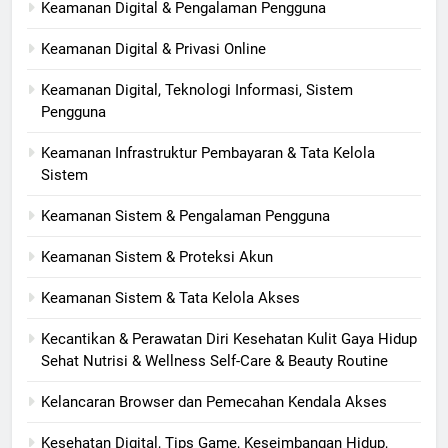
Keamanan Digital & Pengalaman Pengguna
Keamanan Digital & Privasi Online
Keamanan Digital, Teknologi Informasi, Sistem
Pengguna
Keamanan Infrastruktur Pembayaran & Tata Kelola
Sistem
Keamanan Sistem & Pengalaman Pengguna
Keamanan Sistem & Proteksi Akun
Keamanan Sistem & Tata Kelola Akses
Kecantikan & Perawatan Diri Kesehatan Kulit Gaya Hidup
Sehat Nutrisi & Wellness Self-Care & Beauty Routine
Kelancaran Browser dan Pemecahan Kendala Akses
Kesehatan Digital, Tips Game, Keseimbangan Hidup,