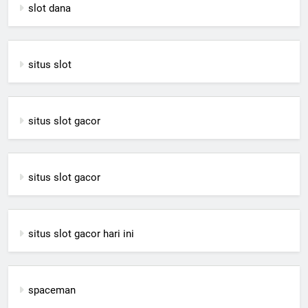
slot dana
situs slot
situs slot gacor
situs slot gacor
situs slot gacor hari ini
spaceman