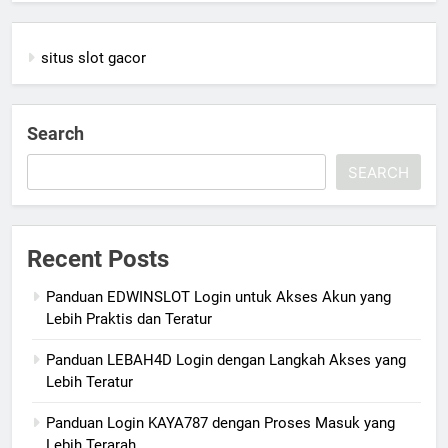
situs slot gacor
Search
SEARCH
Recent Posts
Panduan EDWINSLOT Login untuk Akses Akun yang
Lebih Praktis dan Teratur
Panduan LEBAH4D Login dengan Langkah Akses yang
Lebih Teratur
Panduan Login KAYA787 dengan Proses Masuk yang
Lebih Terarah