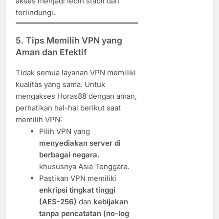
akses menjadi lebih stabil dan
terlindungi.
5.
Tips Memilih VPN yang
Aman dan Efektif
Tidak semua layanan VPN memiliki
kualitas yang sama. Untuk
mengakses Horas88 dengan aman,
perhatikan hal-hal berikut saat
memilih VPN:
Pilih VPN yang
menyediakan server di
berbagai negara
,
khususnya Asia Tenggara.
Pastikan VPN memiliki
enkripsi tingkat tinggi
(AES-256)
dan
kebijakan
tanpa pencatatan (no-log