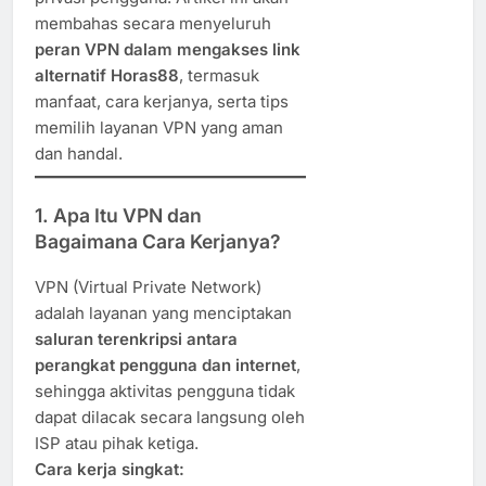
membahas secara menyeluruh
peran VPN dalam mengakses link
alternatif Horas88
, termasuk
manfaat, cara kerjanya, serta tips
memilih layanan VPN yang aman
dan handal.
1.
Apa Itu VPN dan
Bagaimana Cara Kerjanya?
VPN (Virtual Private Network)
adalah layanan yang menciptakan
saluran terenkripsi antara
perangkat pengguna dan internet
,
sehingga aktivitas pengguna tidak
dapat dilacak secara langsung oleh
ISP atau pihak ketiga.
Cara kerja singkat: