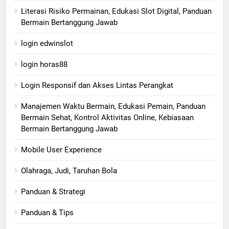
Literasi Risiko Permainan, Edukasi Slot Digital, Panduan
Bermain Bertanggung Jawab
login edwinslot
login horas88
Login Responsif dan Akses Lintas Perangkat
Manajemen Waktu Bermain, Edukasi Pemain, Panduan
Bermain Sehat, Kontrol Aktivitas Online, Kebiasaan
Bermain Bertanggung Jawab
Mobile User Experience
Olahraga, Judi, Taruhan Bola
Panduan & Strategi
Panduan & Tips