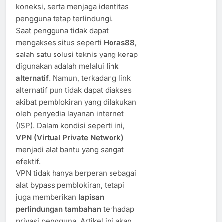
koneksi, serta menjaga identitas
pengguna tetap terlindungi.
Saat pengguna tidak dapat
mengakses situs seperti
Horas88
,
salah satu solusi teknis yang kerap
digunakan adalah melalui
link
alternatif
. Namun, terkadang link
alternatif pun tidak dapat diakses
akibat pemblokiran yang dilakukan
oleh penyedia layanan internet
(ISP). Dalam kondisi seperti ini,
VPN (Virtual Private Network)
menjadi alat bantu yang sangat
efektif.
VPN tidak hanya berperan sebagai
alat bypass pemblokiran, tetapi
juga memberikan
lapisan
perlindungan tambahan
terhadap
privasi pengguna. Artikel ini akan