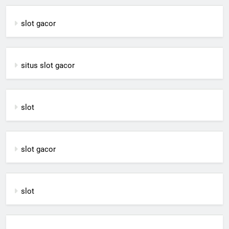
slot gacor
situs slot gacor
slot
slot gacor
slot