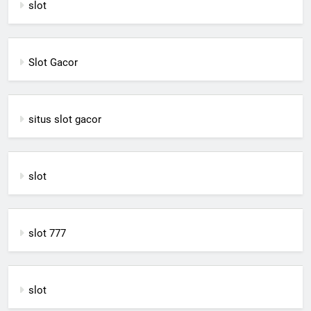
slot
Slot Gacor
situs slot gacor
slot
slot 777
slot