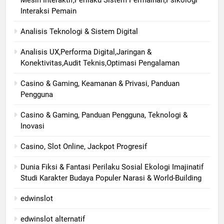
Mesin Interaktif,Perilaku Sistem Permainan,Psikologi
Interaksi Pemain
Analisis Teknologi & Sistem Digital
Analisis UX,Performa Digital,Jaringan &
Konektivitas,Audit Teknis,Optimasi Pengalaman
Casino & Gaming, Keamanan & Privasi, Panduan
Pengguna
Casino & Gaming, Panduan Pengguna, Teknologi &
Inovasi
Casino, Slot Online, Jackpot Progresif
Dunia Fiksi & Fantasi Perilaku Sosial Ekologi Imajinatif
Studi Karakter Budaya Populer Narasi & World-Building
edwinslot
edwinslot alternatif