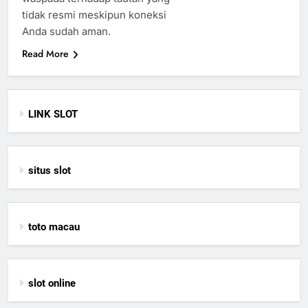
tidak resmi meskipun koneksi
Anda sudah aman.
Read More
LINK SLOT
situs slot
toto macau
slot online