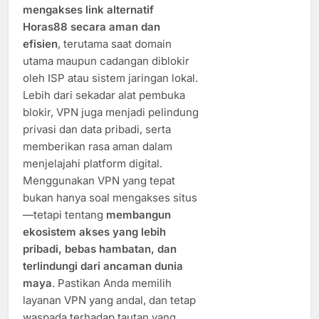
mengakses link alternatif
Horas88 secara aman dan
efisien
, terutama saat domain
utama maupun cadangan diblokir
oleh ISP atau sistem jaringan lokal.
Lebih dari sekadar alat pembuka
blokir, VPN juga menjadi pelindung
privasi dan data pribadi, serta
memberikan rasa aman dalam
menjelajahi platform digital.
Menggunakan VPN yang tepat
bukan hanya soal mengakses situs
—tetapi tentang
membangun
ekosistem akses yang lebih
pribadi, bebas hambatan, dan
terlindungi dari ancaman dunia
maya
. Pastikan Anda memilih
layanan VPN yang andal, dan tetap
waspada terhadap tautan yang