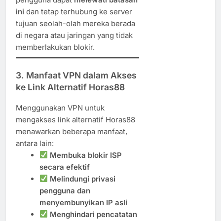
ini
dan tetap terhubung ke server
tujuan seolah-olah mereka berada
di negara atau jaringan yang tidak
memberlakukan blokir.
3.
Manfaat VPN dalam Akses
ke Link Alternatif Horas88
Menggunakan VPN untuk
mengakses link alternatif Horas88
menawarkan beberapa manfaat,
antara lain:
Membuka blokir ISP
secara efektif
Melindungi privasi
pengguna dan
menyembunyikan IP asli
Menghindari pencatatan