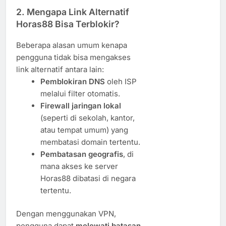
2.
Mengapa Link Alternatif
Horas88 Bisa Terblokir?
Beberapa alasan umum kenapa
pengguna tidak bisa mengakses
link alternatif antara lain:
Pemblokiran DNS
oleh ISP
melalui filter otomatis.
Firewall jaringan lokal
(seperti di sekolah, kantor,
atau tempat umum) yang
membatasi domain tertentu.
Pembatasan geografis
, di
mana akses ke server
Horas88 dibatasi di negara
tertentu.
Dengan menggunakan VPN,
pengguna dapat
melewati batasan