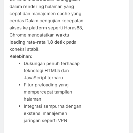
dalam rendering halaman yang
cepat dan manajemen cache yang
cerdas.Dalam pengujian kecepatan
akses ke platform seperti Horas88,
Chrome mencatatkan
waktu
loading rata-rata 1,8 detik
pada
koneksi stabil.
Kelebihan
:
Dukungan penuh terhadap
teknologi HTML5 dan
JavaScript terbaru
Fitur preloading yang
mempercepat tampilan
halaman
Integrasi sempurna dengan
ekstensi manajemen
jaringan seperti VPN