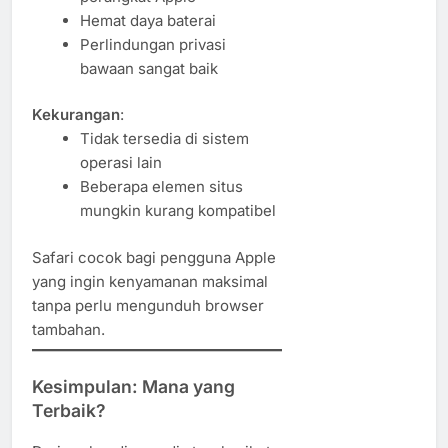
Hemat daya baterai
Perlindungan privasi
bawaan sangat baik
Kekurangan
:
Tidak tersedia di sistem
operasi lain
Beberapa elemen situs
mungkin kurang kompatibel
Safari cocok bagi pengguna Apple
yang ingin kenyamanan maksimal
tanpa perlu mengunduh browser
tambahan.
Kesimpulan: Mana yang
Terbaik?