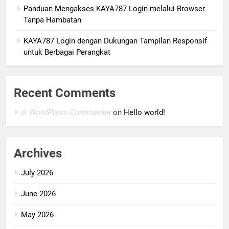
Panduan Mengakses KAYA787 Login melalui Browser
Tanpa Hambatan
KAYA787 Login dengan Dukungan Tampilan Responsif
untuk Berbagai Perangkat
Recent Comments
A WordPress Commenter
on
Hello world!
Archives
July 2026
June 2026
May 2026