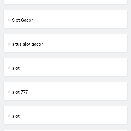
Slot Gacor
situs slot gacor
slot
slot 777
slot