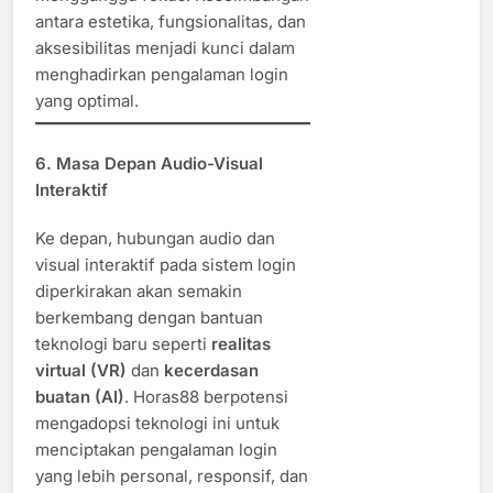
antara estetika, fungsionalitas, dan
aksesibilitas menjadi kunci dalam
menghadirkan pengalaman login
yang optimal.
6. Masa Depan Audio-Visual
Interaktif
Ke depan, hubungan audio dan
visual interaktif pada sistem login
diperkirakan akan semakin
berkembang dengan bantuan
teknologi baru seperti
realitas
virtual (VR)
dan
kecerdasan
buatan (AI)
. Horas88 berpotensi
mengadopsi teknologi ini untuk
menciptakan pengalaman login
yang lebih personal, responsif, dan