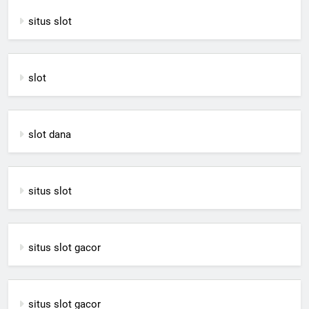
situs slot
slot
slot dana
situs slot
situs slot gacor
situs slot gacor