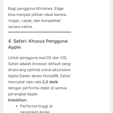
Bagi pengguna Windows, Edge
bisa menjadi pilihan ideal karena
ringan, cepat, dan kompatibel
secara native.
4. Safari: Khusus Pengguna
Apple
Untuk pengguna macOS dan iOS,
Safari adalah browser default yang
dirancang optimal untuk ekosistem
Apple.Dalam akses Horas88, Safari
mencatat rata-rata
2,0 detik
dengan performa stabil di semua
perangkat Apple.
Kelebihan
:
Performa tinggi di
perangkat Apple