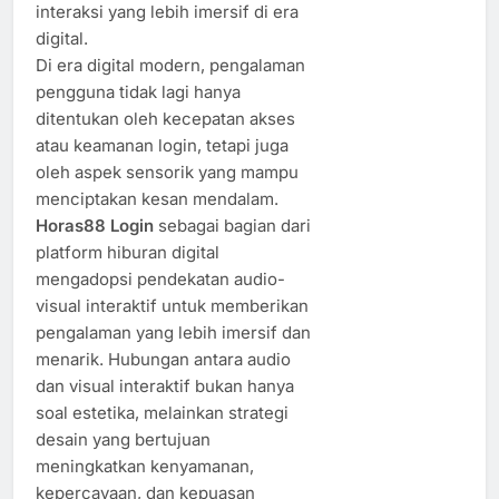
interaksi yang lebih imersif di era
digital.
Di era digital modern, pengalaman
pengguna tidak lagi hanya
ditentukan oleh kecepatan akses
atau keamanan login, tetapi juga
oleh aspek sensorik yang mampu
menciptakan kesan mendalam.
Horas88 Login
sebagai bagian dari
platform hiburan digital
mengadopsi pendekatan audio-
visual interaktif untuk memberikan
pengalaman yang lebih imersif dan
menarik. Hubungan antara audio
dan visual interaktif bukan hanya
soal estetika, melainkan strategi
desain yang bertujuan
meningkatkan kenyamanan,
kepercayaan, dan kepuasan