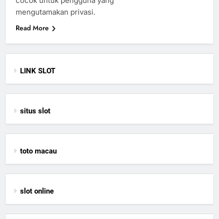
cocok untuk pengguna yang
mengutamakan privasi.
Read More
LINK SLOT
situs slot
toto macau
slot online