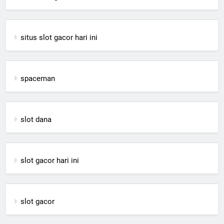
situs slot gacor hari ini
spaceman
slot dana
slot gacor hari ini
slot gacor