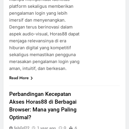
platform sekaligus memberikan
pengalaman login yang lebih
imersif dan menyenangkan.
Dengan terus berinovasi dalam
aspek audio-visual, Horas88 dapat
menjaga relevansinya di era
hiburan digital yang kompetitif
sekaligus memastikan pengguna
merasakan pengalaman login yang
aman, intuitif, dan berkesan.
Read More
Perbandingan Kecepatan
Akses Horas88 di Berbagai
Browser: Mana yang Paling
Optimal?
feb0d22
1 year ago
0
6