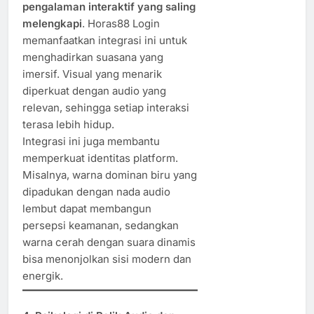
pengalaman interaktif yang saling
melengkapi
. Horas88 Login
memanfaatkan integrasi ini untuk
menghadirkan suasana yang
imersif. Visual yang menarik
diperkuat dengan audio yang
relevan, sehingga setiap interaksi
terasa lebih hidup.
Integrasi ini juga membantu
memperkuat identitas platform.
Misalnya, warna dominan biru yang
dipadukan dengan nada audio
lembut dapat membangun
persepsi keamanan, sedangkan
warna cerah dengan suara dinamis
bisa menonjolkan sisi modern dan
energik.