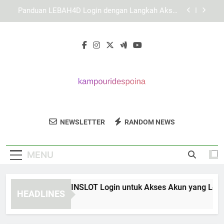
Skip
Panduan LEBAH4D Login dengan Langkah Akses
to
yang Lebih Teratur
content
Panduan Login KAYA787 dengan Proses Masuk
yang Lebih Terarah
Panduan Mengakses KAYA787 Login melalui
Browser Tanpa Hambatan
Panduan EDWINSLOT Login untuk Akses Akun
yang Lebih Praktis dan Teratur
Panduan LEBAH4D Login dengan Langkah Akses
yang Lebih Teratur
Kampourides
Dapatkan Solusi Bisnis Terbaik Dari
Panduan Login KAYA787 dengan Proses Masuk
NEWSLETTER
RANDOM NEWS
Poina
yang Lebih Terarah
Kampourides Poina.
Panduan Mengakses KAYA787 Login melalui
Browser Tanpa Hambatan
MENU
Panduan EDWINSLOT Login untuk Akses Akun yang Lebih Pra
HEADLINES
2 Weeks Ago