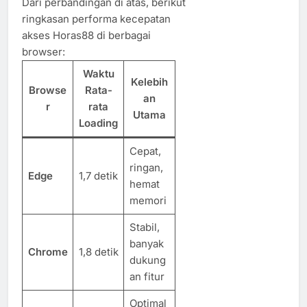
Dari perbandingan di atas, berikut
ringkasan performa kecepatan
akses Horas88 di berbagai
browser:
Waktu
Kelebih
Browse
Rata-
an
r
rata
Utama
Loading
Cepat,
ringan,
Edge
1,7 detik
hemat
memori
Stabil,
banyak
Chrome
1,8 detik
dukung
an fitur
Optimal