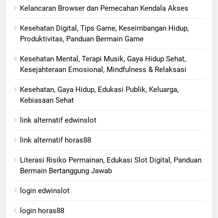
Kelancaran Browser dan Pemecahan Kendala Akses
Kesehatan Digital, Tips Game, Keseimbangan Hidup,
Produktivitas, Panduan Bermain Game
Kesehatan Mental, Terapi Musik, Gaya Hidup Sehat,
Kesejahteraan Emosional, Mindfulness & Relaksasi
Kesehatan, Gaya Hidup, Edukasi Publik, Keluarga,
Kebiasaan Sehat
link alternatif edwinslot
link alternatif horas88
Literasi Risiko Permainan, Edukasi Slot Digital, Panduan
Bermain Bertanggung Jawab
login edwinslot
login horas88