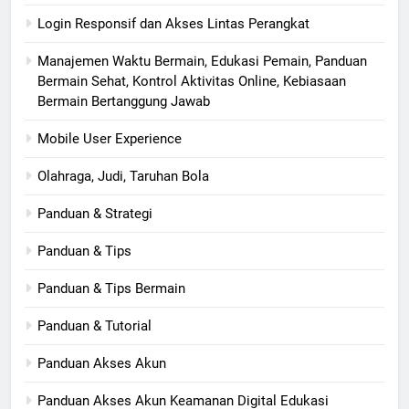
Login Responsif dan Akses Lintas Perangkat
Manajemen Waktu Bermain, Edukasi Pemain, Panduan
Bermain Sehat, Kontrol Aktivitas Online, Kebiasaan
Bermain Bertanggung Jawab
Mobile User Experience
Olahraga, Judi, Taruhan Bola
Panduan & Strategi
Panduan & Tips
Panduan & Tips Bermain
Panduan & Tutorial
Panduan Akses Akun
Panduan Akses Akun Keamanan Digital Edukasi