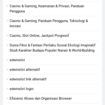
Casino & Gaming, Keamanan & Privasi, Panduan
Pengguna
Casino & Gaming, Panduan Pengguna, Teknologi &
Inovasi
Casino, Slot Online, Jackpot Progresif
Dunia Fiksi & Fantasi Perilaku Sosial Ekologi Imajinatif
Studi Karakter Budaya Populer Narasi & World-Building
edwinslot
edwinslot alternatif
edwinslot link alternatif
edwinslot login
Efisiensi Akses dan Organisasi Browser