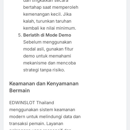
dan tingkatkan secara
bertahap saat memperoleh
kemenangan kecil. Jika
kalah, turunkan taruhan
kembali ke nilai minimum.
Berlatih di Mode Demo
Sebelum menggunakan
modal asli, gunakan fitur
demo untuk memahami
mekanisme dan mencoba
strategi tanpa risiko.
Keamanan dan Kenyamanan
Bermain
EDWINSLOT Thailand
menggunakan sistem keamanan
modern untuk melindungi data dan
transaksi pemain. Layanan