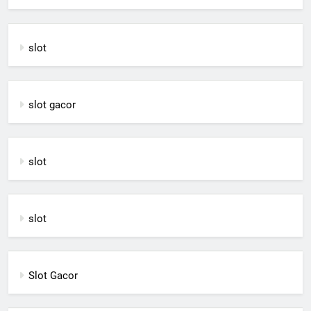
slot
slot gacor
slot
slot
Slot Gacor