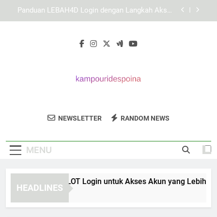
Skip
Panduan Login KAYA787 dengan Proses Masuk
to
yang Lebih Terarah
content
Panduan Mengakses KAYA787 Login melalui
Browser Tanpa Hambatan
Panduan EDWINSLOT Login untuk Akses Akun
yang Lebih Praktis dan Teratur
Panduan LEBAH4D Login dengan Langkah Akses
yang Lebih Teratur
Panduan Login KAYA787 dengan Proses Masuk
yang Lebih Terarah
Kampourides
Dapatkan Solusi Bisnis Terbaik Dari
Panduan Mengakses KAYA787 Login melalui
NEWSLETTER
RANDOM NEWS
Poina
Browser Tanpa Hambatan
Kampourides Poina.
MENU
nduan EDWINSLOT Login untuk Akses Akun yang Lebih Praktis
HEADLINES
Weeks Ago