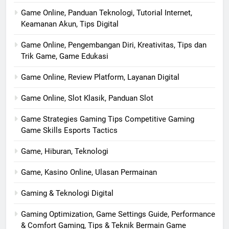
Game Online, Panduan Teknologi, Tutorial Internet,
Keamanan Akun, Tips Digital
Game Online, Pengembangan Diri, Kreativitas, Tips dan
Trik Game, Game Edukasi
Game Online, Review Platform, Layanan Digital
Game Online, Slot Klasik, Panduan Slot
Game Strategies Gaming Tips Competitive Gaming
Game Skills Esports Tactics
Game, Hiburan, Teknologi
Game, Kasino Online, Ulasan Permainan
Gaming & Teknologi Digital
Gaming Optimization, Game Settings Guide, Performance
& Comfort Gaming, Tips & Teknik Bermain Game