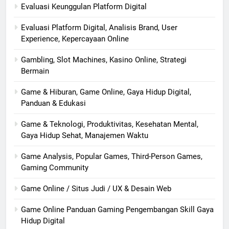
Evaluasi Keunggulan Platform Digital
Evaluasi Platform Digital, Analisis Brand, User
Experience, Kepercayaan Online
Gambling, Slot Machines, Kasino Online, Strategi
Bermain
Game & Hiburan, Game Online, Gaya Hidup Digital,
Panduan & Edukasi
Game & Teknologi, Produktivitas, Kesehatan Mental,
Gaya Hidup Sehat, Manajemen Waktu
Game Analysis, Popular Games, Third-Person Games,
Gaming Community
Game Online / Situs Judi / UX & Desain Web
Game Online Panduan Gaming Pengembangan Skill Gaya
Hidup Digital