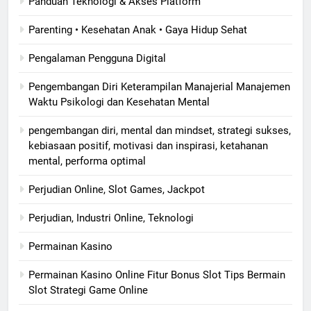
Panduan Teknologi & Akses Platform
Parenting • Kesehatan Anak • Gaya Hidup Sehat
Pengalaman Pengguna Digital
Pengembangan Diri Keterampilan Manajerial Manajemen
Waktu Psikologi dan Kesehatan Mental
pengembangan diri, mental dan mindset, strategi sukses,
kebiasaan positif, motivasi dan inspirasi, ketahanan
mental, performa optimal
Perjudian Online, Slot Games, Jackpot
Perjudian, Industri Online, Teknologi
Permainan Kasino
Permainan Kasino Online Fitur Bonus Slot Tips Bermain
Slot Strategi Game Online