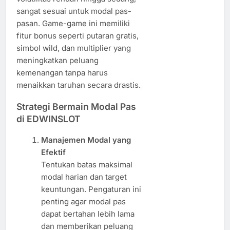
sangat sesuai untuk modal pas-
pasan. Game-game ini memiliki
fitur bonus seperti putaran gratis,
simbol wild, dan multiplier yang
meningkatkan peluang
kemenangan tanpa harus
menaikkan taruhan secara drastis.
Strategi Bermain Modal Pas
di EDWINSLOT
Manajemen Modal yang
Efektif
Tentukan batas maksimal
modal harian dan target
keuntungan. Pengaturan ini
penting agar modal pas
dapat bertahan lebih lama
dan memberikan peluang