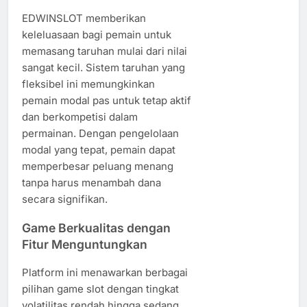
EDWINSLOT memberikan
keleluasaan bagi pemain untuk
memasang taruhan mulai dari nilai
sangat kecil. Sistem taruhan yang
fleksibel ini memungkinkan
pemain modal pas untuk tetap aktif
dan berkompetisi dalam
permainan. Dengan pengelolaan
modal yang tepat, pemain dapat
memperbesar peluang menang
tanpa harus menambah dana
secara signifikan.
Game Berkualitas dengan
Fitur Menguntungkan
Platform ini menawarkan berbagai
pilihan game slot dengan tingkat
volatilitas rendah hingga sedang,