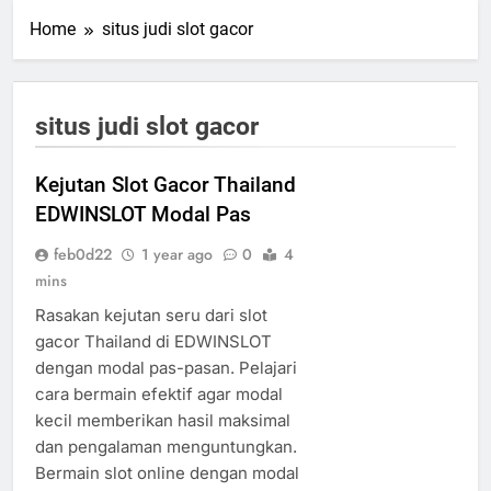
Home
situs judi slot gacor
situs judi slot gacor
Kejutan Slot Gacor Thailand
EDWINSLOT Modal Pas
feb0d22
1 year ago
0
4
mins
Rasakan kejutan seru dari slot
gacor Thailand di EDWINSLOT
dengan modal pas-pasan. Pelajari
cara bermain efektif agar modal
kecil memberikan hasil maksimal
dan pengalaman menguntungkan.
Bermain slot online dengan modal