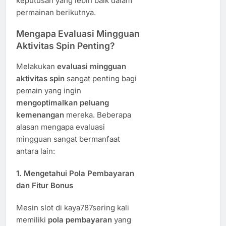
keputusan yang lebih baik dalam
permainan berikutnya.
Mengapa Evaluasi Mingguan
Aktivitas Spin Penting?
Melakukan
evaluasi mingguan
aktivitas spin
sangat penting bagi
pemain yang ingin
mengoptimalkan peluang
kemenangan
mereka. Beberapa
alasan mengapa evaluasi
mingguan sangat bermanfaat
antara lain:
1.
Mengetahui Pola Pembayaran
dan Fitur Bonus
Mesin slot di kaya787sering kali
memiliki
pola pembayaran
yang