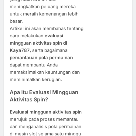
meningkatkan peluang mereka
untuk meraih kemenangan lebih
besar.
Artikel ini akan membahas tentang
cara melakukan
evaluasi
mingguan aktivitas spin di
Kaya787
, serta bagaimana
pemantauan pola permainan
dapat membantu Anda
memaksimalkan keuntungan dan
meminimalkan kerugian.
Apa Itu Evaluasi Mingguan
Aktivitas Spin?
Evaluasi mingguan aktivitas spin
merujuk pada proses memantau
dan menganalisis pola permainan
di mesin slot selama satu minggu