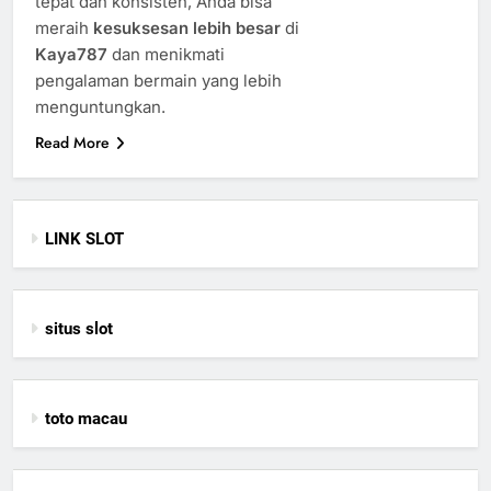
tepat dan konsisten, Anda bisa
meraih
kesuksesan lebih besar
di
Kaya787
dan menikmati
pengalaman bermain yang lebih
menguntungkan.
Read More
LINK SLOT
situs slot
toto macau