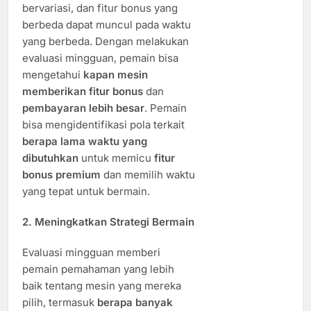
bervariasi, dan fitur bonus yang
berbeda dapat muncul pada waktu
yang berbeda. Dengan melakukan
evaluasi mingguan, pemain bisa
mengetahui
kapan mesin
memberikan fitur bonus
dan
pembayaran lebih besar
. Pemain
bisa mengidentifikasi pola terkait
berapa lama waktu yang
dibutuhkan
untuk memicu
fitur
bonus premium
dan memilih waktu
yang tepat untuk bermain.
2.
Meningkatkan Strategi Bermain
Evaluasi mingguan memberi
pemain pemahaman yang lebih
baik tentang mesin yang mereka
pilih, termasuk
berapa banyak