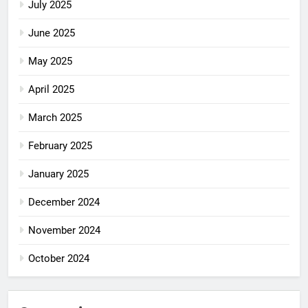
July 2025
June 2025
May 2025
April 2025
March 2025
February 2025
January 2025
December 2024
November 2024
October 2024