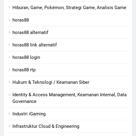
Hiburan, Game, Pokémon, Strategi Game, Analisis Game
horas88
horas88 alternatif
horas88 link alternatif
horas88 login
horas88 rtp
Hukum & Teknologi / Keamanan Siber
Identity & Access Management, Keamanan Internal, Data
Governance
Industri iGaming
Infrastruktur Cloud & Engineering