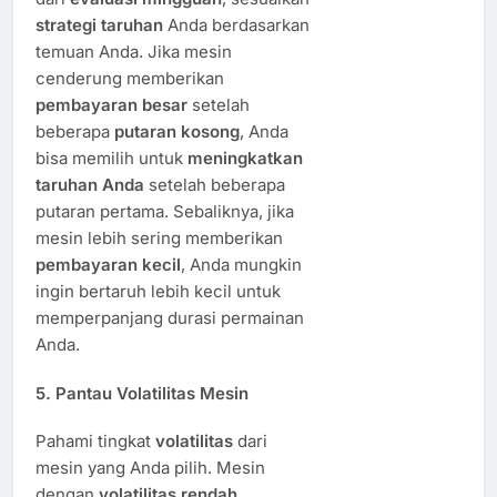
strategi taruhan
Anda berdasarkan
temuan Anda. Jika mesin
cenderung memberikan
pembayaran besar
setelah
beberapa
putaran kosong
, Anda
bisa memilih untuk
meningkatkan
taruhan Anda
setelah beberapa
putaran pertama. Sebaliknya, jika
mesin lebih sering memberikan
pembayaran kecil
, Anda mungkin
ingin bertaruh lebih kecil untuk
memperpanjang durasi permainan
Anda.
5.
Pantau Volatilitas Mesin
Pahami tingkat
volatilitas
dari
mesin yang Anda pilih. Mesin
dengan
volatilitas rendah