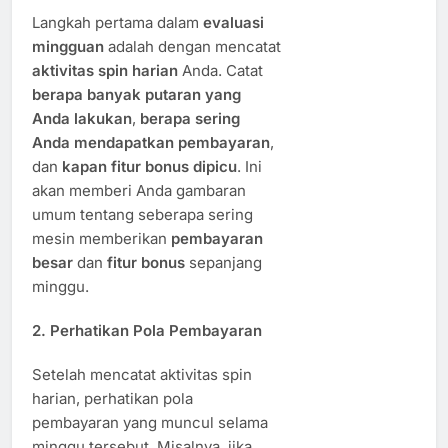
Langkah pertama dalam
evaluasi
mingguan
adalah dengan mencatat
aktivitas spin harian
Anda. Catat
berapa banyak putaran yang
Anda lakukan
,
berapa sering
Anda mendapatkan pembayaran
,
dan
kapan fitur bonus dipicu
. Ini
akan memberi Anda gambaran
umum tentang seberapa sering
mesin memberikan
pembayaran
besar
dan
fitur bonus
sepanjang
minggu.
2.
Perhatikan Pola Pembayaran
Setelah mencatat aktivitas spin
harian, perhatikan pola
pembayaran yang muncul selama
minggu tersebut. Misalnya, jika