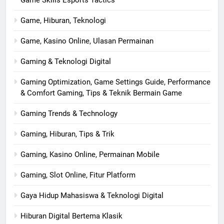
Game, Hiburan, Teknologi
Game, Kasino Online, Ulasan Permainan
Gaming & Teknologi Digital
Gaming Optimization, Game Settings Guide, Performance
& Comfort Gaming, Tips & Teknik Bermain Game
Gaming Trends & Technology
Gaming, Hiburan, Tips & Trik
Gaming, Kasino Online, Permainan Mobile
Gaming, Slot Online, Fitur Platform
Gaya Hidup Mahasiswa & Teknologi Digital
Hiburan Digital Bertema Klasik