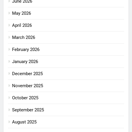
June 2026
May 2026
April 2026
March 2026
February 2026
January 2026
December 2025
November 2025
October 2025
September 2025
August 2025