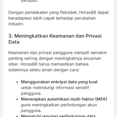
berubah.
Dengan pendekatan yang fleksibel, Horas88 dapat
beradaptasi lebih cepat terhadap perubahan
industri.
3. Meningkatkan Keamanan dan Privasi
Data
Keamanan dan privasi pengguna menjadi semakin
penting seiring dengan meningkatnya ancaman
siber. Horas88 harus memastikan bahwa
sistemnya selalu aman dengan cara:
Menggunakan enkripsi data yang kuat
untuk melindungi informasi sensitif
pengguna.
Menerapkan autentikasi multi-faktor (MFA)
guna meningkatkan perlindungan akun
pengguna.
Mematuhi regulasi perlindungan data