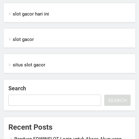
slot gacor hari ini
slot gacor
situs slot gacor
Search
SEARCH
Recent Posts
Panduan EDWINSLOT Login untuk Akses Akun yang