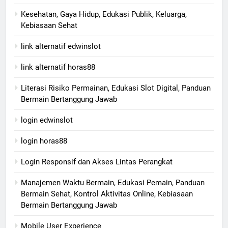
Kesehatan, Gaya Hidup, Edukasi Publik, Keluarga,
Kebiasaan Sehat
link alternatif edwinslot
link alternatif horas88
Literasi Risiko Permainan, Edukasi Slot Digital, Panduan
Bermain Bertanggung Jawab
login edwinslot
login horas88
Login Responsif dan Akses Lintas Perangkat
Manajemen Waktu Bermain, Edukasi Pemain, Panduan
Bermain Sehat, Kontrol Aktivitas Online, Kebiasaan
Bermain Bertanggung Jawab
Mobile User Experience