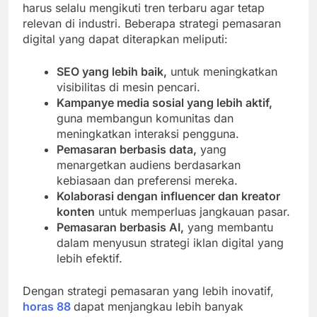
harus selalu mengikuti tren terbaru agar tetap
relevan di industri. Beberapa strategi pemasaran
digital yang dapat diterapkan meliputi:
SEO yang lebih baik,
untuk meningkatkan
visibilitas di mesin pencari.
Kampanye media sosial yang lebih aktif,
guna membangun komunitas dan
meningkatkan interaksi pengguna.
Pemasaran berbasis data,
yang
menargetkan audiens berdasarkan
kebiasaan dan preferensi mereka.
Kolaborasi dengan influencer dan kreator
konten
untuk memperluas jangkauan pasar.
Pemasaran berbasis AI,
yang membantu
dalam menyusun strategi iklan digital yang
lebih efektif.
Dengan strategi pemasaran yang lebih inovatif,
horas 88
dapat menjangkau lebih banyak