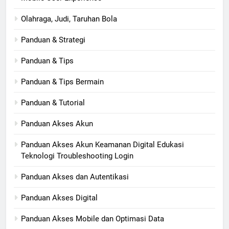
Olahraga, Judi, Taruhan Bola
Panduan & Strategi
Panduan & Tips
Panduan & Tips Bermain
Panduan & Tutorial
Panduan Akses Akun
Panduan Akses Akun Keamanan Digital Edukasi
Teknologi Troubleshooting Login
Panduan Akses dan Autentikasi
Panduan Akses Digital
Panduan Akses Mobile dan Optimasi Data