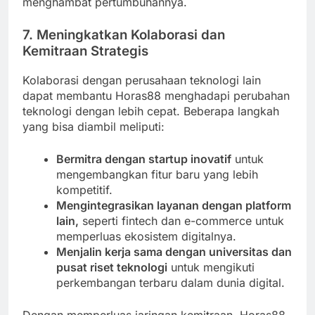
menghambat pertumbuhannya.
7. Meningkatkan Kolaborasi dan
Kemitraan Strategis
Kolaborasi dengan perusahaan teknologi lain
dapat membantu Horas88 menghadapi perubahan
teknologi dengan lebih cepat. Beberapa langkah
yang bisa diambil meliputi:
Bermitra dengan startup inovatif
untuk
mengembangkan fitur baru yang lebih
kompetitif.
Mengintegrasikan layanan dengan platform
lain,
seperti fintech dan e-commerce untuk
memperluas ekosistem digitalnya.
Menjalin kerja sama dengan universitas dan
pusat riset teknologi
untuk mengikuti
perkembangan terbaru dalam dunia digital.