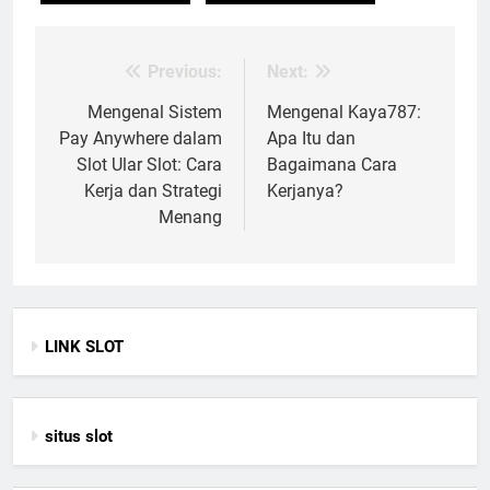
Previous:
Next:
Post
navigation
Mengenal Sistem
Mengenal Kaya787:
Pay Anywhere dalam
Apa Itu dan
Slot Ular Slot: Cara
Bagaimana Cara
Kerja dan Strategi
Kerjanya?
Menang
LINK SLOT
situs slot