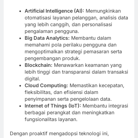
Artificial Intelligence (AI):
Memungkinkan
otomatisasi layanan pelanggan, analisis data
yang lebih canggih, dan personalisasi
pengalaman pengguna.
Big Data Analytics:
Membantu dalam
memahami pola perilaku pengguna dan
mengoptimalkan strategi pemasaran serta
pengembangan produk.
Blockchain:
Menawarkan keamanan yang
lebih tinggi dan transparansi dalam transaksi
digital.
Cloud Computing:
Memastikan kecepatan,
fleksibilitas, dan efisiensi dalam
penyimpanan serta pengelolaan data.
Internet of Things (IoT):
Membantu integrasi
berbagai perangkat dan meningkatkan
fungsionalitas layanan.
Dengan proaktif mengadopsi teknologi ini,