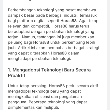
Perkembangan teknologi yang pesat membawa
dampak besar pada berbagai industri, termasuk
bagi platform digital seperti
Horas88
. Agar tetap
relevan dan kompetitif, Horas88 harus terus
beradaptasi dengan perubahan teknologi yang
terjadi. Namun, tantangan ini juga memberikan
peluang bagi Horas88 untuk berkembang lebih
jauh. Artikel ini akan membahas berbagai strategi
yang dapat diterapkan Horas88 dalam
menghadapi perubahan teknologi.
1. Mengadopsi Teknologi Baru Secara
Proaktif
Untuk tetap bersaing, Horas88 perlu secara aktif
mengadopsi teknologi baru yang dapat
meningkatkan efisiensi dan pengalaman
pengguna. Beberapa teknologi yang dapat
diimplementasikan meliputi: