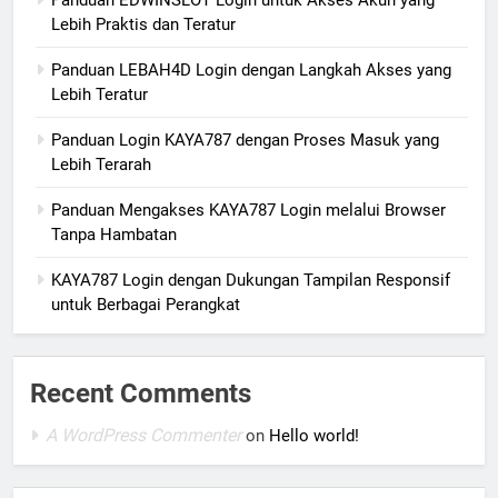
Lebih Praktis dan Teratur
Panduan LEBAH4D Login dengan Langkah Akses yang
Lebih Teratur
Panduan Login KAYA787 dengan Proses Masuk yang
Lebih Terarah
Panduan Mengakses KAYA787 Login melalui Browser
Tanpa Hambatan
KAYA787 Login dengan Dukungan Tampilan Responsif
untuk Berbagai Perangkat
Recent Comments
A WordPress Commenter
on
Hello world!