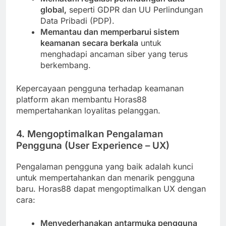
global,
seperti GDPR dan UU Perlindungan
Data Pribadi (PDP).
Memantau dan memperbarui sistem
keamanan secara berkala
untuk
menghadapi ancaman siber yang terus
berkembang.
Kepercayaan pengguna terhadap keamanan
platform akan membantu Horas88
mempertahankan loyalitas pelanggan.
4. Mengoptimalkan Pengalaman
Pengguna (User Experience – UX)
Pengalaman pengguna yang baik adalah kunci
untuk mempertahankan dan menarik pengguna
baru. Horas88 dapat mengoptimalkan UX dengan
cara:
Menyederhanakan antarmuka pengguna