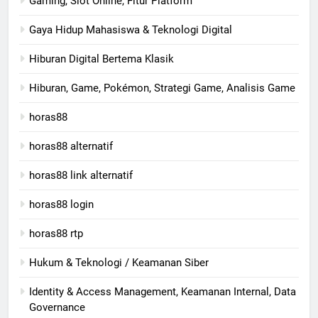
Gaming, Slot Online, Fitur Platform
Gaya Hidup Mahasiswa & Teknologi Digital
Hiburan Digital Bertema Klasik
Hiburan, Game, Pokémon, Strategi Game, Analisis Game
horas88
horas88 alternatif
horas88 link alternatif
horas88 login
horas88 rtp
Hukum & Teknologi / Keamanan Siber
Identity & Access Management, Keamanan Internal, Data
Governance