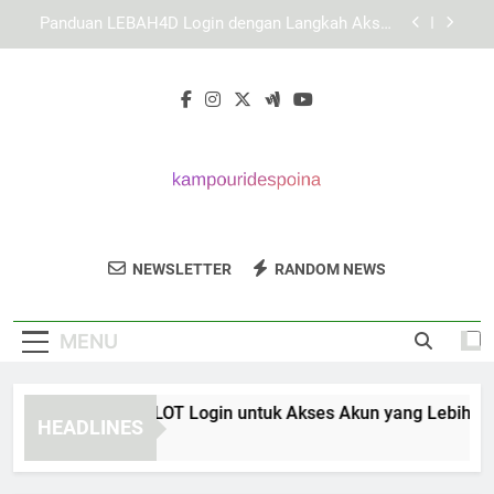
Skip
Panduan Login KAYA787 dengan Proses Masuk
to
yang Lebih Terarah
content
Panduan Mengakses KAYA787 Login melalui
Browser Tanpa Hambatan
Panduan EDWINSLOT Login untuk Akses Akun
yang Lebih Praktis dan Teratur
Panduan LEBAH4D Login dengan Langkah Akses
yang Lebih Teratur
Panduan Login KAYA787 dengan Proses Masuk
yang Lebih Terarah
Kampourides
Dapatkan Solusi Bisnis Terbaik Dari
Panduan Mengakses KAYA787 Login melalui
NEWSLETTER
RANDOM NEWS
Poina
Browser Tanpa Hambatan
Kampourides Poina.
MENU
nduan EDWINSLOT Login untuk Akses Akun yang Lebih Praktis
HEADLINES
Weeks Ago