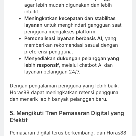
agar lebih mudah digunakan dan lebih
intuitif.
Meningkatkan kecepatan dan stabilitas
layanan
untuk menghindari gangguan saat
pengguna mengakses platform.
Personalisasi layanan berbasis AI,
yang
memberikan rekomendasi sesuai dengan
preferensi pengguna.
Menyediakan dukungan pelanggan yang
lebih responsif,
melalui chatbot AI dan
layanan pelanggan 24/7.
Dengan pengalaman pengguna yang lebih baik,
Horas88 dapat meningkatkan retensi pengguna
dan menarik lebih banyak pelanggan baru.
5. Mengikuti Tren Pemasaran Digital yang
Efektif
Pemasaran digital terus berkembang, dan Horas88