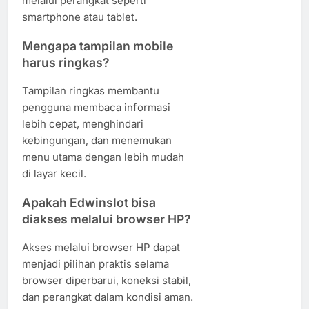
melalui perangkat seperti
smartphone atau tablet.
Mengapa tampilan mobile
harus ringkas?
Tampilan ringkas membantu
pengguna membaca informasi
lebih cepat, menghindari
kebingungan, dan menemukan
menu utama dengan lebih mudah
di layar kecil.
Apakah Edwinslot bisa
diakses melalui browser HP?
Akses melalui browser HP dapat
menjadi pilihan praktis selama
browser diperbarui, koneksi stabil,
dan perangkat dalam kondisi aman.