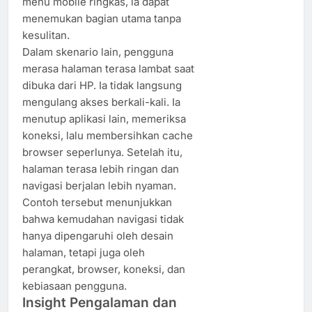
menu mobile ringkas, ia dapat
menemukan bagian utama tanpa
kesulitan.
Dalam skenario lain, pengguna
merasa halaman terasa lambat saat
dibuka dari HP. Ia tidak langsung
mengulang akses berkali-kali. Ia
menutup aplikasi lain, memeriksa
koneksi, lalu membersihkan cache
browser seperlunya. Setelah itu,
halaman terasa lebih ringan dan
navigasi berjalan lebih nyaman.
Contoh tersebut menunjukkan
bahwa kemudahan navigasi tidak
hanya dipengaruhi oleh desain
halaman, tetapi juga oleh
perangkat, browser, koneksi, dan
kebiasaan pengguna.
Insight Pengalaman dan