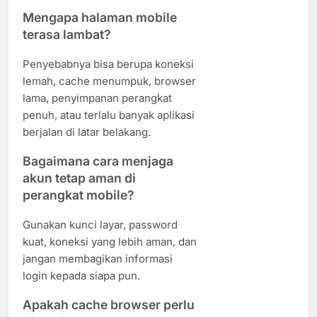
Mengapa halaman mobile
terasa lambat?
Penyebabnya bisa berupa koneksi
lemah, cache menumpuk, browser
lama, penyimpanan perangkat
penuh, atau terlalu banyak aplikasi
berjalan di latar belakang.
Bagaimana cara menjaga
akun tetap aman di
perangkat mobile?
Gunakan kunci layar, password
kuat, koneksi yang lebih aman, dan
jangan membagikan informasi
login kepada siapa pun.
Apakah cache browser perlu