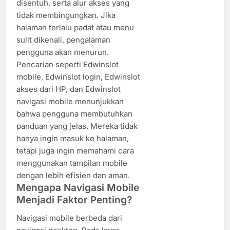
disentuh, serta alur akses yang
tidak membingungkan. Jika
halaman terlalu padat atau menu
sulit dikenali, pengalaman
pengguna akan menurun.
Pencarian seperti Edwinslot
mobile, Edwinslot login, Edwinslot
akses dari HP, dan Edwinslot
navigasi mobile menunjukkan
bahwa pengguna membutuhkan
panduan yang jelas. Mereka tidak
hanya ingin masuk ke halaman,
tetapi juga ingin memahami cara
menggunakan tampilan mobile
dengan lebih efisien dan aman.
Mengapa Navigasi Mobile
Menjadi Faktor Penting?
Navigasi mobile berbeda dari