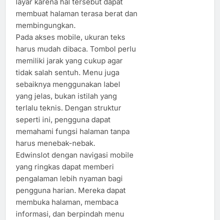
layar karena hal tersebut dapat
membuat halaman terasa berat dan
membingungkan.
Pada akses mobile, ukuran teks
harus mudah dibaca. Tombol perlu
memiliki jarak yang cukup agar
tidak salah sentuh. Menu juga
sebaiknya menggunakan label
yang jelas, bukan istilah yang
terlalu teknis. Dengan struktur
seperti ini, pengguna dapat
memahami fungsi halaman tanpa
harus menebak-nebak.
Edwinslot dengan navigasi mobile
yang ringkas dapat memberi
pengalaman lebih nyaman bagi
pengguna harian. Mereka dapat
membuka halaman, membaca
informasi, dan berpindah menu