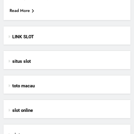
Read More
LINK SLOT
situs slot
toto macau
slot online