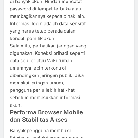
di banyak akun. Hindari mencatat
password di tempat terbuka atau
membagikannya kepada pihak lain.
Informasi login adalah data sensitif
yang harus tetap berada dalam
kendali pemilik akun.
Selain itu, perhatikan jaringan yang
digunakan. Koneksi pribadi seperti
data seluler atau WiFi rumah
umumnya lebih terkontrol
dibandingkan jaringan publik. Jika
memakai jaringan umum,
pengguna perlu lebih hati-hati
sebelum memasukkan informasi
akun.
Performa Browser Mobile
dan Stabilitas Akses
Banyak pengguna membuka
Edwinslot melalui browser mobile.