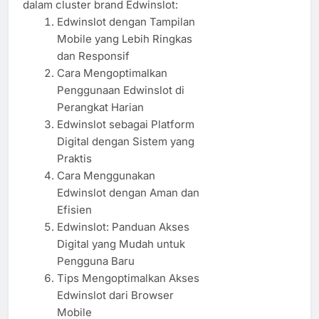
dalam cluster brand Edwinslot:
Edwinslot dengan Tampilan
Mobile yang Lebih Ringkas
dan Responsif
Cara Mengoptimalkan
Penggunaan Edwinslot di
Perangkat Harian
Edwinslot sebagai Platform
Digital dengan Sistem yang
Praktis
Cara Menggunakan
Edwinslot dengan Aman dan
Efisien
Edwinslot: Panduan Akses
Digital yang Mudah untuk
Pengguna Baru
Tips Mengoptimalkan Akses
Edwinslot dari Browser
Mobile