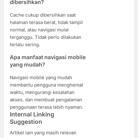
dibersihkan?
Cache cukup dibersihkan saat
halaman terasa berat, tidak tampil
normal, atau navigasi mulai
terganggu. Tidak perlu dilakukan
terlalu sering.
Apa manfaat navigasi mobile
yang mudah?
Navigasi mobile yang mudah
membantu pengguna menghemat
waktu, mengurangi kesalahan
akses, dan membuat pengalaman
penggunaan terasa lebih nyaman.
Internal Linking
Suggestion
Artikel lain yang masih relevan