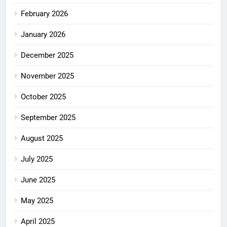
February 2026
January 2026
December 2025
November 2025
October 2025
September 2025
August 2025
July 2025
June 2025
May 2025
April 2025