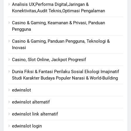
Analisis UX,Performa Digital,Jaringan &
Konektivitas,Audit Teknis,Optimasi Pengalaman
Casino & Gaming, Keamanan & Privasi, Panduan
Pengguna
Casino & Gaming, Panduan Pengguna, Teknologi &
Inovasi
Casino, Slot Online, Jackpot Progresif
Dunia Fiksi & Fantasi Perilaku Sosial Ekologi Imajinatif
Studi Karakter Budaya Populer Narasi & World-Building
edwinslot
edwinslot alternatif
edwinslot link alternatif
edwinslot login