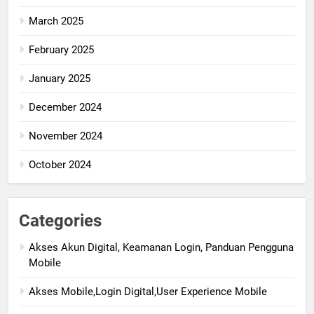
March 2025
February 2025
January 2025
December 2024
November 2024
October 2024
Categories
Akses Akun Digital, Keamanan Login, Panduan Pengguna
Mobile
Akses Mobile,Login Digital,User Experience Mobile