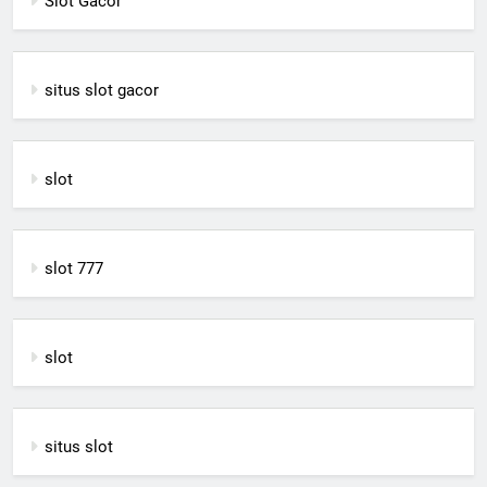
Slot Gacor
situs slot gacor
slot
slot 777
slot
situs slot