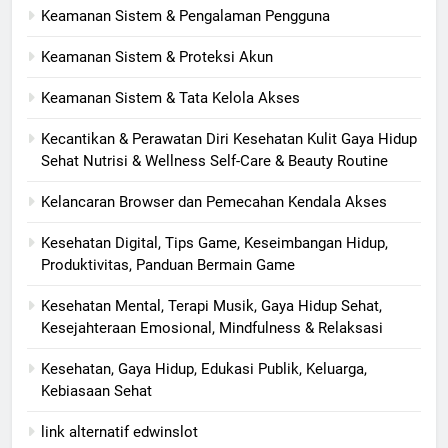
Keamanan Sistem & Pengalaman Pengguna
Keamanan Sistem & Proteksi Akun
Keamanan Sistem & Tata Kelola Akses
Kecantikan & Perawatan Diri Kesehatan Kulit Gaya Hidup
Sehat Nutrisi & Wellness Self-Care & Beauty Routine
Kelancaran Browser dan Pemecahan Kendala Akses
Kesehatan Digital, Tips Game, Keseimbangan Hidup,
Produktivitas, Panduan Bermain Game
Kesehatan Mental, Terapi Musik, Gaya Hidup Sehat,
Kesejahteraan Emosional, Mindfulness & Relaksasi
Kesehatan, Gaya Hidup, Edukasi Publik, Keluarga,
Kebiasaan Sehat
link alternatif edwinslot