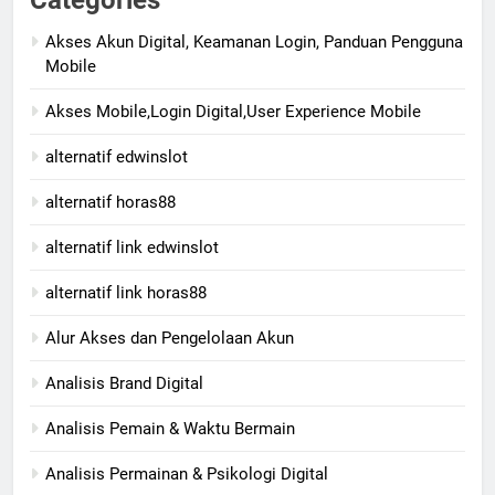
Akses Akun Digital, Keamanan Login, Panduan Pengguna
Mobile
Akses Mobile,Login Digital,User Experience Mobile
alternatif edwinslot
alternatif horas88
alternatif link edwinslot
alternatif link horas88
Alur Akses dan Pengelolaan Akun
Analisis Brand Digital
Analisis Pemain & Waktu Bermain
Analisis Permainan & Psikologi Digital