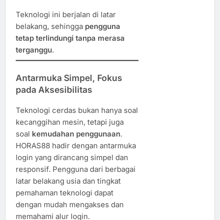
Teknologi ini berjalan di latar
belakang, sehingga
pengguna
tetap terlindungi tanpa merasa
terganggu
.
Antarmuka Simpel, Fokus
pada Aksesibilitas
Teknologi cerdas bukan hanya soal
kecanggihan mesin, tetapi juga
soal
kemudahan penggunaan
.
HORAS88 hadir dengan antarmuka
login yang dirancang simpel dan
responsif. Pengguna dari berbagai
latar belakang usia dan tingkat
pemahaman teknologi dapat
dengan mudah mengakses dan
memahami alur login.