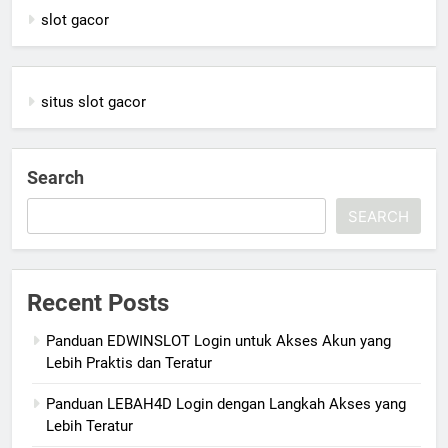
slot gacor
situs slot gacor
Search
SEARCH
Recent Posts
Panduan EDWINSLOT Login untuk Akses Akun yang
Lebih Praktis dan Teratur
Panduan LEBAH4D Login dengan Langkah Akses yang
Lebih Teratur