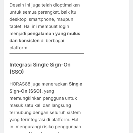
Desain ini juga telah dioptimalkan
untuk semua perangkat, baik itu
desktop, smartphone, maupun
tablet. Hal ini membuat login
menjadi
pengalaman yang mulus
dan konsisten
di berbagai
platform.
Integrasi Single Sign-On
(SSO)
HORAS88 juga menerapkan
Single
Sign-On (SSO)
, yang
memungkinkan pengguna untuk
masuk satu kali dan langsung
terhubung dengan seluruh sistem
yang terintegrasi di platform. Hal
ini mengurangi risiko penggunaan