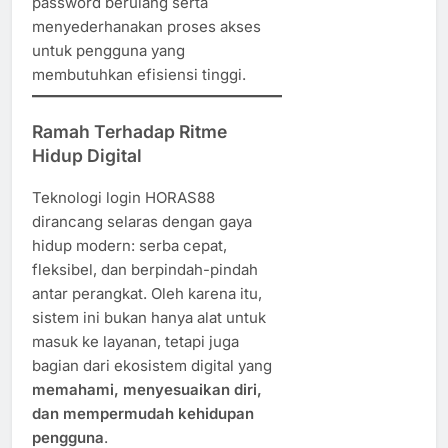
password berulang serta
menyederhanakan proses akses
untuk pengguna yang
membutuhkan efisiensi tinggi.
Ramah Terhadap Ritme
Hidup Digital
Teknologi login HORAS88
dirancang selaras dengan gaya
hidup modern: serba cepat,
fleksibel, dan berpindah-pindah
antar perangkat. Oleh karena itu,
sistem ini bukan hanya alat untuk
masuk ke layanan, tetapi juga
bagian dari ekosistem digital yang
memahami, menyesuaikan diri,
dan mempermudah kehidupan
pengguna
.