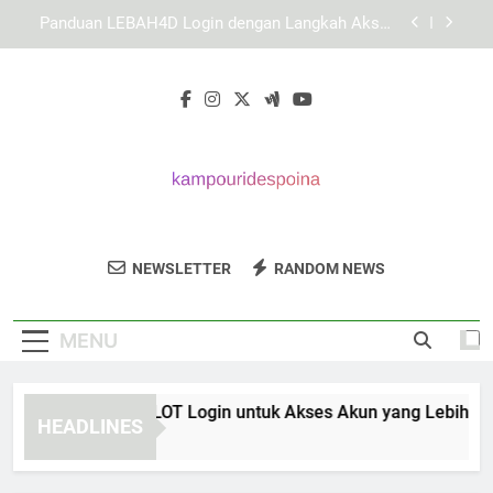
Skip
Panduan Login KAYA787 dengan Proses Masuk
to
yang Lebih Terarah
content
Panduan Mengakses KAYA787 Login melalui
Browser Tanpa Hambatan
Panduan EDWINSLOT Login untuk Akses Akun
yang Lebih Praktis dan Teratur
Panduan LEBAH4D Login dengan Langkah Akses
yang Lebih Teratur
Panduan Login KAYA787 dengan Proses Masuk
yang Lebih Terarah
Kampourides
Dapatkan Solusi Bisnis Terbaik Dari
Panduan Mengakses KAYA787 Login melalui
NEWSLETTER
RANDOM NEWS
Poina
Browser Tanpa Hambatan
Kampourides Poina.
MENU
nduan EDWINSLOT Login untuk Akses Akun yang Lebih Praktis
HEADLINES
eeks Ago