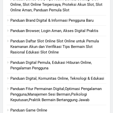
Online, Slot Online Terpercaya, Proteksi Akun Slot, Slot
Online Aman, Panduan Pemula Slot
Panduan Brand Digital & Informasi Pengguna Baru
Panduan Browser, Login Aman, Akses Digital Praktis
Panduan Daftar Slot Online Slot Online untuk Pemula
Keamanan Akun dan Verifikasi Tips Bermain Slot
Rasional Edukasi Slot Online
Panduan Digital Pemula, Edukasi Hiburan Online,
Pengalaman Pengguna
Panduan Digital, Komunitas Online, Teknologi & Edukasi
Panduan Fitur Permainan Digital,Optimasi Pengalaman
Pengguna,Manajemen Sesi Bermain,Psikologi
Keputusan,Praktik Bermain Bertanggung Jawab
Panduan Game Online