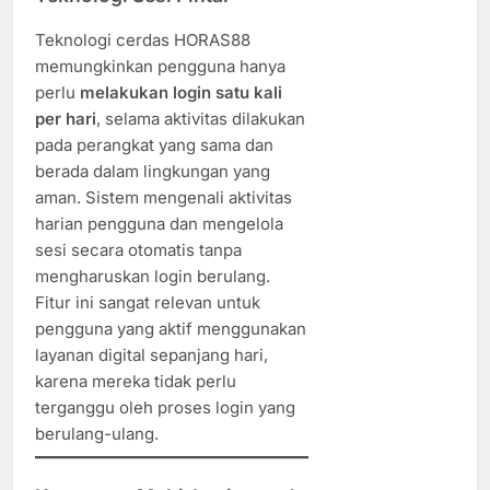
Teknologi cerdas HORAS88
memungkinkan pengguna hanya
perlu
melakukan login satu kali
per hari
, selama aktivitas dilakukan
pada perangkat yang sama dan
berada dalam lingkungan yang
aman. Sistem mengenali aktivitas
harian pengguna dan mengelola
sesi secara otomatis tanpa
mengharuskan login berulang.
Fitur ini sangat relevan untuk
pengguna yang aktif menggunakan
layanan digital sepanjang hari,
karena mereka tidak perlu
terganggu oleh proses login yang
berulang-ulang.