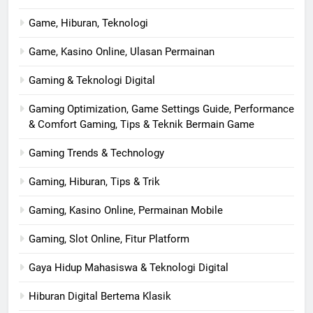
Game, Hiburan, Teknologi
Game, Kasino Online, Ulasan Permainan
Gaming & Teknologi Digital
Gaming Optimization, Game Settings Guide, Performance
& Comfort Gaming, Tips & Teknik Bermain Game
Gaming Trends & Technology
Gaming, Hiburan, Tips & Trik
Gaming, Kasino Online, Permainan Mobile
Gaming, Slot Online, Fitur Platform
Gaya Hidup Mahasiswa & Teknologi Digital
Hiburan Digital Bertema Klasik