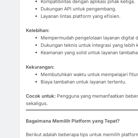
Kompatibilitas dengan aplikasi pihak ketiga.
Dukungan API untuk pengembang.
Layanan lintas platform yang efisien.
Kelebihan:
Mempermudah pengelolaan layanan digital d
Dukungan teknis untuk integrasi yang lebih 
Keamanan yang solid untuk layanan tambaha
Kekurangan:
Membutuhkan waktu untuk mempelajari fitur 
Biaya tambahan untuk layanan tertentu.
Cocok untuk:
Pengguna yang memanfaatkan beberap
sekaligus.
Bagaimana Memilih Platform yang Tepat?
Berikut adalah beberapa tips untuk memilih platfor