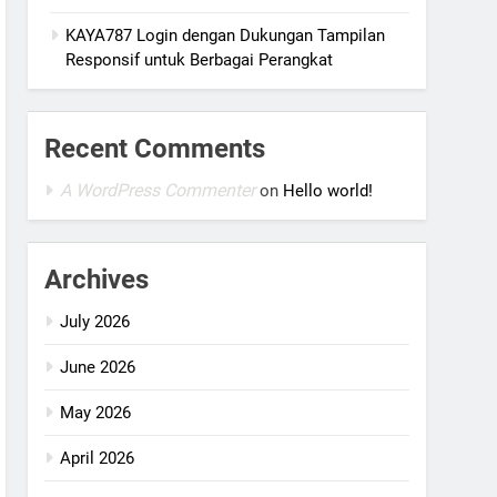
KAYA787 Login dengan Dukungan Tampilan
Responsif untuk Berbagai Perangkat
Recent Comments
A WordPress Commenter
on
Hello world!
Archives
July 2026
June 2026
May 2026
April 2026