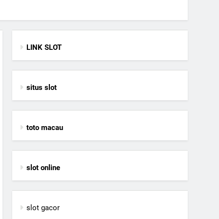
LINK SLOT
situs slot
toto macau
slot online
slot gacor