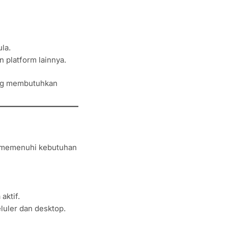
la.
n platform lainnya.
ang membutuhkan
t memenuhi kebutuhan
aktif.
luler dan desktop.