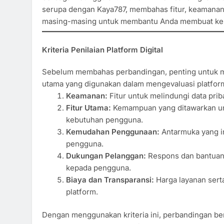
serupa dengan Kaya787, membahas fitur, keamanan
masing-masing untuk membantu Anda membuat kep
Kriteria Penilaian Platform Digital
Sebelum membahas perbandingan, penting untuk m
utama yang digunakan dalam mengevaluasi platform 
Keamanan:
Fitur untuk melindungi data priba
Fitur Utama:
Kemampuan yang ditawarkan u
kebutuhan pengguna.
Kemudahan Penggunaan:
Antarmuka yang in
pengguna.
Dukungan Pelanggan:
Respons dan bantuan 
kepada pengguna.
Biaya dan Transparansi:
Harga layanan serta
platform.
Dengan menggunakan kriteria ini, perbandingan ber