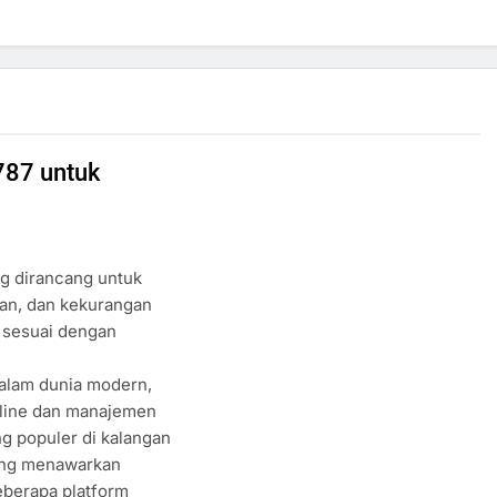
787 untuk
ng dirancang untuk
han, dan kekurangan
 sesuai dengan
dalam dunia modern,
nline dan manajemen
ng populer di kalangan
yang menawarkan
eberapa platform