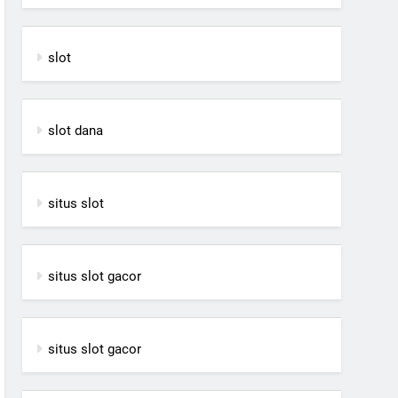
slot
slot dana
situs slot
situs slot gacor
situs slot gacor