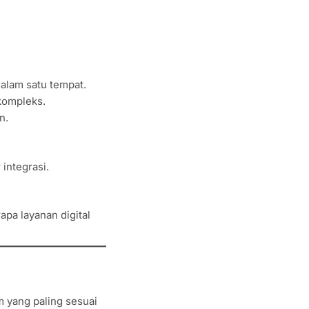
alam satu tempat.
kompleks.
n.
integrasi.
a layanan digital
m yang paling sesuai