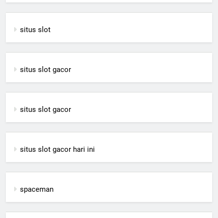
situs slot
situs slot gacor
situs slot gacor
situs slot gacor hari ini
spaceman