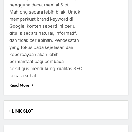
pengguna dapat menilai Slot
Mahjong secara lebih bijak. Untuk
memperkuat brand keyword di
Google, konten seperti ini perlu
ditulis secara natural, informatif,
dan tidak berlebihan. Pendekatan
yang fokus pada kejelasan dan
kepercayaan akan lebih
bermanfaat bagi pembaca
sekaligus mendukung kualitas SEO
secara sehat.
Read More
LINK SLOT