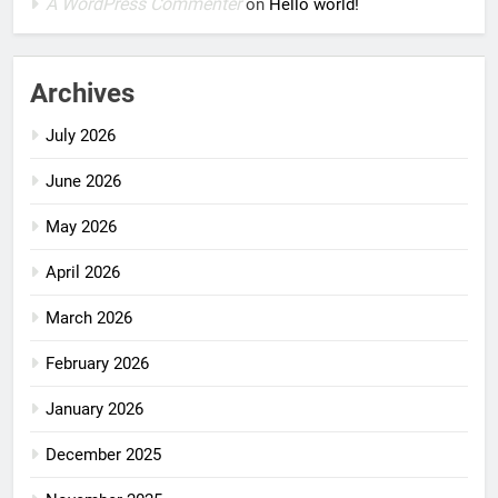
A WordPress Commenter
on
Hello world!
Archives
July 2026
June 2026
May 2026
April 2026
March 2026
February 2026
January 2026
December 2025