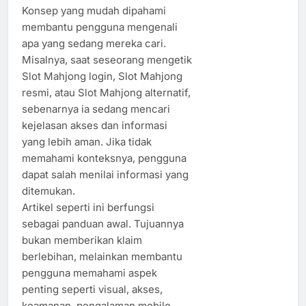
Konsep yang mudah dipahami
membantu pengguna mengenali
apa yang sedang mereka cari.
Misalnya, saat seseorang mengetik
Slot Mahjong login, Slot Mahjong
resmi, atau Slot Mahjong alternatif,
sebenarnya ia sedang mencari
kejelasan akses dan informasi
yang lebih aman. Jika tidak
memahami konteksnya, pengguna
dapat salah menilai informasi yang
ditemukan.
Artikel seperti ini berfungsi
sebagai panduan awal. Tujuannya
bukan memberikan klaim
berlebihan, melainkan membantu
pengguna memahami aspek
penting seperti visual, akses,
keamanan, pengalaman mobile,