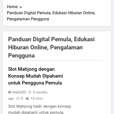
Home
Panduan Digital Pemula, Edukasi Hiburan Online,
Pengalaman Pengguna
Panduan Digital Pemula, Edukasi
Hiburan Online, Pengalaman
Pengguna
Slot Mahjong dengan
Konsep Mudah Dipahami
untuk Pengguna Pemula
feb0d22
2 months
ago
0
15 mins
Slot Mahjong hadir dengan konsep
mudah dipahami untuk pemula,