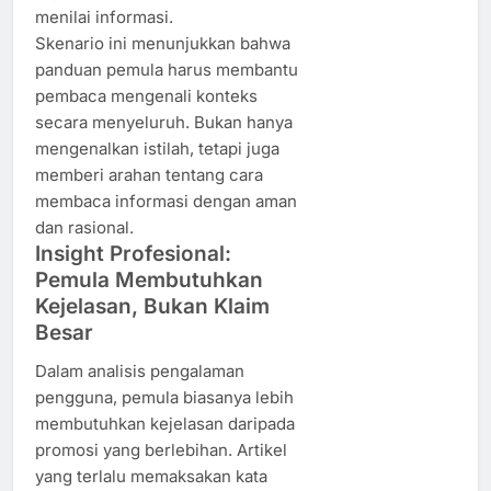
menilai informasi.
Skenario ini menunjukkan bahwa
panduan pemula harus membantu
pembaca mengenali konteks
secara menyeluruh. Bukan hanya
mengenalkan istilah, tetapi juga
memberi arahan tentang cara
membaca informasi dengan aman
dan rasional.
Insight Profesional:
Pemula Membutuhkan
Kejelasan, Bukan Klaim
Besar
Dalam analisis pengalaman
pengguna, pemula biasanya lebih
membutuhkan kejelasan daripada
promosi yang berlebihan. Artikel
yang terlalu memaksakan kata