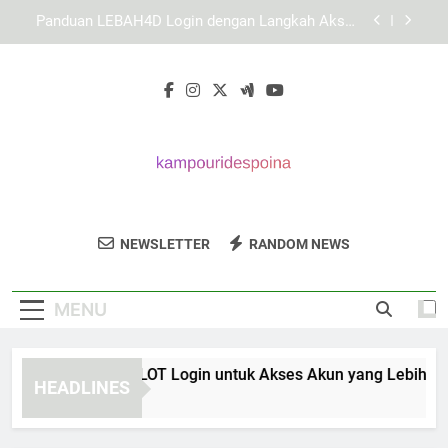
Skip
Panduan Login KAYA787 dengan Proses Masuk
to
yang Lebih Terarah
content
Panduan Mengakses KAYA787 Login melalui
Browser Tanpa Hambatan
Panduan EDWINSLOT Login untuk Akses Akun
yang Lebih Praktis dan Teratur
Panduan LEBAH4D Login dengan Langkah Akses
yang Lebih Teratur
Panduan Login KAYA787 dengan Proses Masuk
yang Lebih Terarah
Kampourides
Dapatkan Solusi Bisnis Terbaik Dari
Panduan Mengakses KAYA787 Login melalui
NEWSLETTER
RANDOM NEWS
Poina
Browser Tanpa Hambatan
Kampourides Poina.
MENU
nduan EDWINSLOT Login untuk Akses Akun yang Lebih Praktis
HEADLINES
Weeks Ago