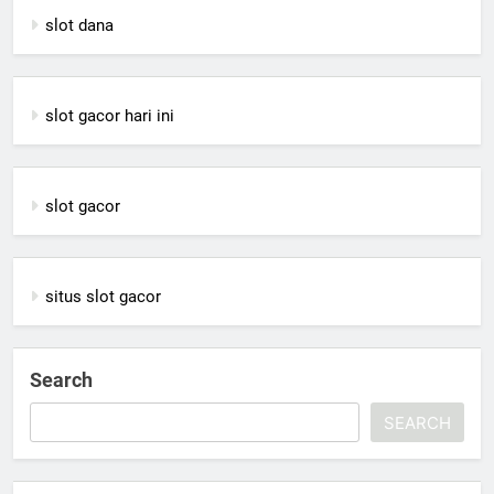
slot dana
slot gacor hari ini
slot gacor
situs slot gacor
Search
SEARCH