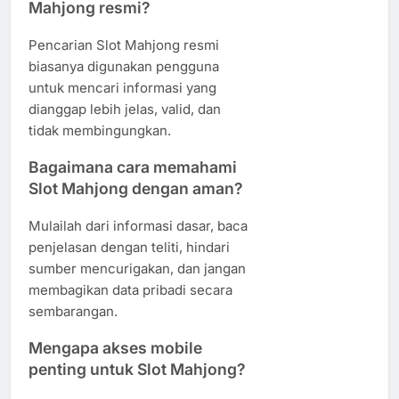
Mahjong resmi?
Pencarian Slot Mahjong resmi
biasanya digunakan pengguna
untuk mencari informasi yang
dianggap lebih jelas, valid, dan
tidak membingungkan.
Bagaimana cara memahami
Slot Mahjong dengan aman?
Mulailah dari informasi dasar, baca
penjelasan dengan teliti, hindari
sumber mencurigakan, dan jangan
membagikan data pribadi secara
sembarangan.
Mengapa akses mobile
penting untuk Slot Mahjong?