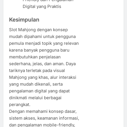
Digital yang Praktis
Kesimpulan
Slot Mahjong dengan konsep
mudah dipahami untuk pengguna
pemula menjadi topik yang relevan
karena banyak pengguna baru
membutuhkan penjelasan
sederhana, jelas, dan aman. Daya
tariknya terletak pada visual
Mahjong yang khas, alur interaksi
yang mudah dikenali, serta
pengalaman digital yang dapat
dinikmati melalui berbagai
perangkat.
Dengan memahami konsep dasar,
sistem akses, keamanan informasi,
dan pengalaman mobile-friendly,