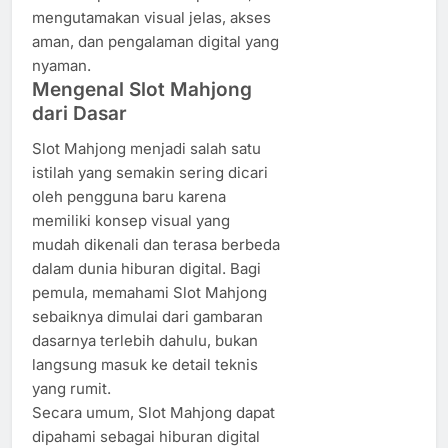
mengutamakan visual jelas, akses
aman, dan pengalaman digital yang
nyaman.
Mengenal Slot Mahjong
dari Dasar
Slot Mahjong menjadi salah satu
istilah yang semakin sering dicari
oleh pengguna baru karena
memiliki konsep visual yang
mudah dikenali dan terasa berbeda
dalam dunia hiburan digital. Bagi
pemula, memahami Slot Mahjong
sebaiknya dimulai dari gambaran
dasarnya terlebih dahulu, bukan
langsung masuk ke detail teknis
yang rumit.
Secara umum, Slot Mahjong dapat
dipahami sebagai hiburan digital