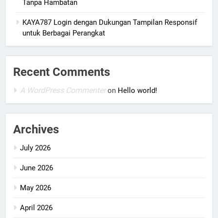
Tanpa Hambatan
KAYA787 Login dengan Dukungan Tampilan Responsif
untuk Berbagai Perangkat
Recent Comments
A WordPress Commenter
on
Hello world!
Archives
July 2026
June 2026
May 2026
April 2026