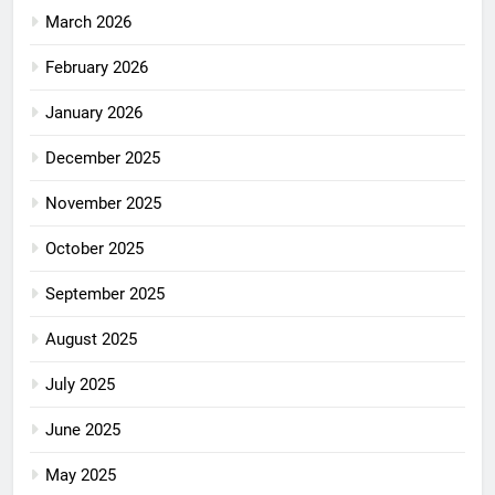
March 2026
February 2026
January 2026
December 2025
November 2025
October 2025
September 2025
August 2025
July 2025
June 2025
May 2025