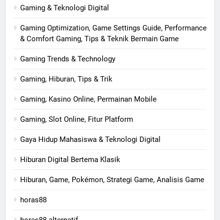
Gaming & Teknologi Digital
Gaming Optimization, Game Settings Guide, Performance
& Comfort Gaming, Tips & Teknik Bermain Game
Gaming Trends & Technology
Gaming, Hiburan, Tips & Trik
Gaming, Kasino Online, Permainan Mobile
Gaming, Slot Online, Fitur Platform
Gaya Hidup Mahasiswa & Teknologi Digital
Hiburan Digital Bertema Klasik
Hiburan, Game, Pokémon, Strategi Game, Analisis Game
horas88
horas88 alternatif