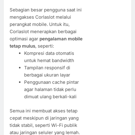
Sebagian besar pengguna saat ini
mengakses Corlaslot melalui
perangkat mobile. Untuk itu,
Corlaslot menerapkan berbagai
optimasi agar
pengalaman mobile
tetap mulus
, seperti:
Kompresi data otomatis
untuk hemat bandwidth
Tampilan responsif di
berbagai ukuran layar
Penggunaan cache pintar
agar halaman tidak perlu
dimuat ulang berkali-kali
Semua ini membuat akses tetap
cepat meskipun di jaringan yang
tidak stabil, seperti Wi-Fi publik
atau jaringan seluler yang lemah.