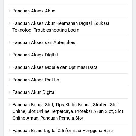
Panduan Akses Akun
Panduan Akses Akun Keamanan Digital Edukasi
Teknologi Troubleshooting Login
Panduan Akses dan Autentikasi
Panduan Akses Digital
Panduan Akses Mobile dan Optimasi Data
Panduan Akses Praktis
Panduan Akun Digital
Panduan Bonus Slot, Tips Klaim Bonus, Strategi Slot
Online, Slot Online Terpercaya, Proteksi Akun Slot, Slot
Online Aman, Panduan Pemula Slot
Panduan Brand Digital & Informasi Pengguna Baru