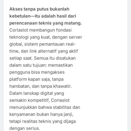
Akses tanpa putus bukanlah
kebetulan—itu adalah hasil dari
perencanaan teknis yang matang.
Corlaslot membangun fondasi
teknologi yang kuat, dengan server
global, sistem pemantauan real-
time, dan link alternatif yang aktif
setiap saat. Semua itu disatukan
dalam satu tujuan: memastikan
pengguna bisa mengakses
platform kapan saja, tanpa
hambatan, dan tanpa khawatir.
Dalam lanskap digital yang
semakin kompetitif, Corlaslot
menunjukkan bahwa stabilitas dan
kenyamanan bukan hanya janji,
tetapi realitas teknis yang dijaga
dengan serius.