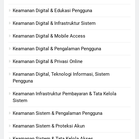
Keamanan Digital & Edukasi Pengguna
Keamanan Digital & Infrastruktur Sistem
Keamanan Digital & Mobile Access
Keamanan Digital & Pengalaman Pengguna
Keamanan Digital & Privasi Online
Keamanan Digital, Teknologi Informasi, Sistem
Pengguna
Keamanan Infrastruktur Pembayaran & Tata Kelola
Sistem
Keamanan Sistem & Pengalaman Pengguna
Keamanan Sistem & Proteksi Akun
Keamanan Sistem & Tata Kelola Akses