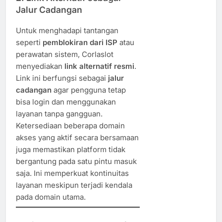
Jalur Cadangan
Untuk menghadapi tantangan
seperti
pemblokiran dari ISP
atau
perawatan sistem, Corlaslot
menyediakan
link alternatif resmi
.
Link ini berfungsi sebagai
jalur
cadangan
agar pengguna tetap
bisa login dan menggunakan
layanan tanpa gangguan.
Ketersediaan beberapa domain
akses yang aktif secara bersamaan
juga memastikan platform tidak
bergantung pada satu pintu masuk
saja. Ini memperkuat kontinuitas
layanan meskipun terjadi kendala
pada domain utama.