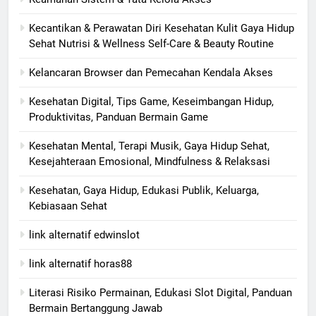
Kecantikan & Perawatan Diri Kesehatan Kulit Gaya Hidup
Sehat Nutrisi & Wellness Self-Care & Beauty Routine
Kelancaran Browser dan Pemecahan Kendala Akses
Kesehatan Digital, Tips Game, Keseimbangan Hidup,
Produktivitas, Panduan Bermain Game
Kesehatan Mental, Terapi Musik, Gaya Hidup Sehat,
Kesejahteraan Emosional, Mindfulness & Relaksasi
Kesehatan, Gaya Hidup, Edukasi Publik, Keluarga,
Kebiasaan Sehat
link alternatif edwinslot
link alternatif horas88
Literasi Risiko Permainan, Edukasi Slot Digital, Panduan
Bermain Bertanggung Jawab