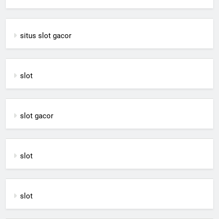
situs slot gacor
slot
slot gacor
slot
slot