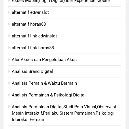
Akses Mobile,Login Digital,User Experience Mobile
alternatif edwinslot
alternatif horas88
alternatif link edwinslot
alternatif link horas88
Alur Akses dan Pengelolaan Akun
Analisis Brand Digital
Analisis Pemain & Waktu Bermain
Analisis Permainan & Psikologi Digital
Analisis Permainan Digital,Studi Pola Visual,Observasi
Mesin Interaktif,Perilaku Sistem Permainan,Psikologi
Interaksi Pemain