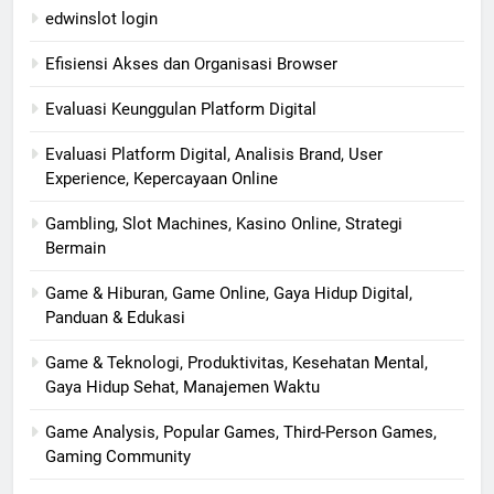
edwinslot login
Efisiensi Akses dan Organisasi Browser
Evaluasi Keunggulan Platform Digital
Evaluasi Platform Digital, Analisis Brand, User
Experience, Kepercayaan Online
Gambling, Slot Machines, Kasino Online, Strategi
Bermain
Game & Hiburan, Game Online, Gaya Hidup Digital,
Panduan & Edukasi
Game & Teknologi, Produktivitas, Kesehatan Mental,
Gaya Hidup Sehat, Manajemen Waktu
Game Analysis, Popular Games, Third-Person Games,
Gaming Community