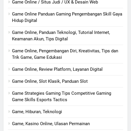
Game Online / Situs Judi / UX & Desain Web
Game Online Panduan Gaming Pengembangan Skill Gaya
Hidup Digital
Game Online, Panduan Teknologi, Tutorial Internet,
Keamanan Akun, Tips Digital
Game Online, Pengembangan Diri, Kreativitas, Tips dan
Trik Game, Game Edukasi
Game Online, Review Platform, Layanan Digital
Game Online, Slot Klasik, Panduan Slot
Game Strategies Gaming Tips Competitive Gaming
Game Skills Esports Tactics
Game, Hiburan, Teknologi
Game, Kasino Online, Ulasan Permainan