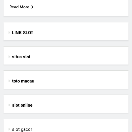
Read More
LINK SLOT
situs slot
toto macau
slot online
slot gacor