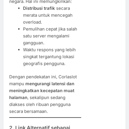
negara. Hal ini memungkinkan:
Distribusi trafik
secara
merata untuk mencegah
overload.
Pemulihan cepat jika salah
satu server mengalami
gangguan.
Waktu respons yang lebih
singkat tergantung lokasi
geografis pengguna.
Dengan pendekatan ini, Corlaslot
mampu
mengurangi latensi dan
meningkatkan kecepatan muat
halaman
, sekalipun sedang
diakses oleh ribuan pengguna
secara bersamaan.
2. Link Alternatif sebagai