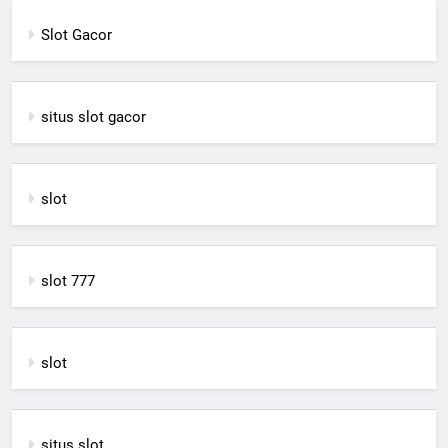
Slot Gacor
situs slot gacor
slot
slot 777
slot
situs slot