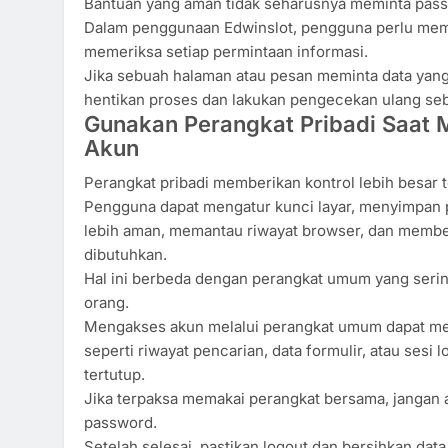
Bantuan yang aman tidak seharusnya meminta pass
Dalam penggunaan Edwinslot, pengguna perlu memb
memeriksa setiap permintaan informasi.
Jika sebuah halaman atau pesan meminta data yang 
hentikan proses dan lakukan pengecekan ulang se
Gunakan Perangkat Pribadi Saat
Akun
Perangkat pribadi memberikan kontrol lebih besar
Pengguna dapat mengatur kunci layar, menyimpan
lebih aman, memantau riwayat browser, dan membe
dibutuhkan.
Hal ini berbeda dengan perangkat umum yang seri
orang.
Mengakses akun melalui perangkat umum dapat me
seperti riwayat pencarian, data formulir, atau sesi 
tertutup.
Jika terpaksa memakai perangkat bersama, jangan a
password.
Setelah selesai, pastikan logout dan bersihkan data