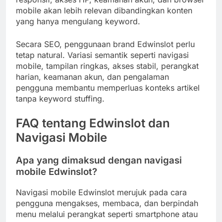
mobile akan lebih relevan dibandingkan konten
yang hanya mengulang keyword.
Secara SEO, penggunaan brand Edwinslot perlu
tetap natural. Variasi semantik seperti navigasi
mobile, tampilan ringkas, akses stabil, perangkat
harian, keamanan akun, dan pengalaman
pengguna membantu memperluas konteks artikel
tanpa keyword stuffing.
FAQ tentang Edwinslot dan
Navigasi Mobile
Apa yang dimaksud dengan navigasi
mobile Edwinslot?
Navigasi mobile Edwinslot merujuk pada cara
pengguna mengakses, membaca, dan berpindah
menu melalui perangkat seperti smartphone atau