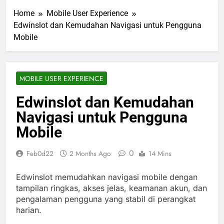
Home
Mobile User Experience
Edwinslot dan Kemudahan Navigasi untuk Pengguna
Mobile
MOBILE USER EXPERIENCE
Edwinslot dan Kemudahan
Navigasi untuk Pengguna
Mobile
0
Feb0d22
2 Months Ago
14 Mins
Edwinslot memudahkan navigasi mobile dengan
tampilan ringkas, akses jelas, keamanan akun, dan
pengalaman pengguna yang stabil di perangkat
harian.