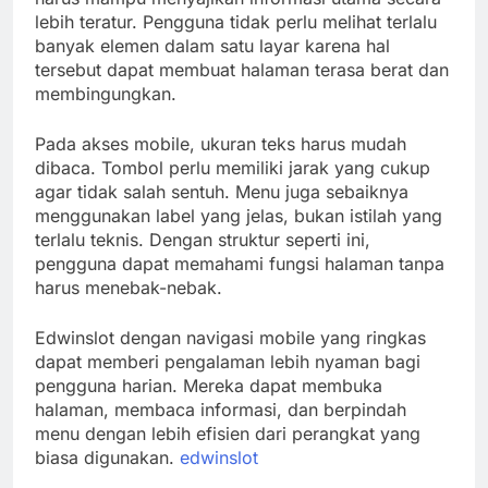
lebih teratur. Pengguna tidak perlu melihat terlalu
banyak elemen dalam satu layar karena hal
tersebut dapat membuat halaman terasa berat dan
membingungkan.
Pada akses mobile, ukuran teks harus mudah
dibaca. Tombol perlu memiliki jarak yang cukup
agar tidak salah sentuh. Menu juga sebaiknya
menggunakan label yang jelas, bukan istilah yang
terlalu teknis. Dengan struktur seperti ini,
pengguna dapat memahami fungsi halaman tanpa
harus menebak-nebak.
Edwinslot dengan navigasi mobile yang ringkas
dapat memberi pengalaman lebih nyaman bagi
pengguna harian. Mereka dapat membuka
halaman, membaca informasi, dan berpindah
menu dengan lebih efisien dari perangkat yang
biasa digunakan.
edwinslot