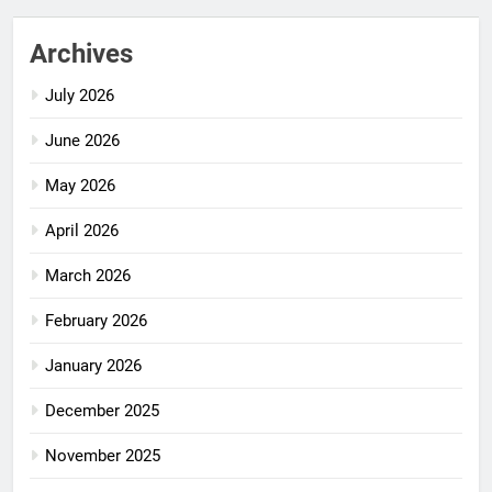
Archives
July 2026
June 2026
May 2026
April 2026
March 2026
February 2026
January 2026
December 2025
November 2025