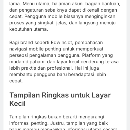
lama. Menu utama, halaman akun, bagian bantuan,
dan pengaturan sebaiknya dapat dikenali dengan
cepat. Pengguna mobile biasanya menginginkan
proses yang singkat, jelas, dan langsung menuju
kebutuhan utama.
Bagi brand seperti Edwinslot, pembahasan
navigasi mobile penting untuk memperkuat
persepsi pengalaman pengguna. Platform yang
mudah dipahami dari layar kecil cenderung terasa
lebih praktis dan profesional. Hal ini juga
membantu pengguna baru beradaptasi lebih
cepat.
Tampilan Ringkas untuk Layar
Kecil
Tampilan ringkas bukan berarti mengurangi
informasi penting. Justru, tampilan yang baik
harus mampu menyajikan informasi utama secara