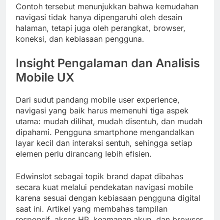
Contoh tersebut menunjukkan bahwa kemudahan
navigasi tidak hanya dipengaruhi oleh desain
halaman, tetapi juga oleh perangkat, browser,
koneksi, dan kebiasaan pengguna.
Insight Pengalaman dan Analisis
Mobile UX
Dari sudut pandang mobile user experience,
navigasi yang baik harus memenuhi tiga aspek
utama: mudah dilihat, mudah disentuh, dan mudah
dipahami. Pengguna smartphone mengandalkan
layar kecil dan interaksi sentuh, sehingga setiap
elemen perlu dirancang lebih efisien.
Edwinslot sebagai topik brand dapat dibahas
secara kuat melalui pendekatan navigasi mobile
karena sesuai dengan kebiasaan pengguna digital
saat ini. Artikel yang membahas tampilan
responsif, akses HP, keamanan akun, dan browser