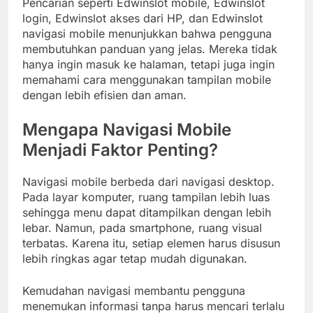
Pencarian seperti Edwinslot mobile, Edwinslot
login, Edwinslot akses dari HP, dan Edwinslot
navigasi mobile menunjukkan bahwa pengguna
membutuhkan panduan yang jelas. Mereka tidak
hanya ingin masuk ke halaman, tetapi juga ingin
memahami cara menggunakan tampilan mobile
dengan lebih efisien dan aman.
Mengapa Navigasi Mobile
Menjadi Faktor Penting?
Navigasi mobile berbeda dari navigasi desktop.
Pada layar komputer, ruang tampilan lebih luas
sehingga menu dapat ditampilkan dengan lebih
lebar. Namun, pada smartphone, ruang visual
terbatas. Karena itu, setiap elemen harus disusun
lebih ringkas agar tetap mudah digunakan.
Kemudahan navigasi membantu pengguna
menemukan informasi tanpa harus mencari terlalu