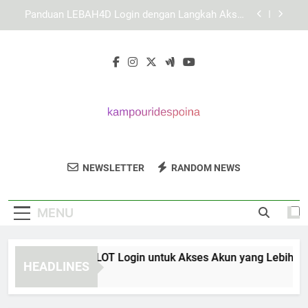
Skip
Panduan Login KAYA787 dengan Proses Masuk
to
yang Lebih Terarah
content
Panduan Mengakses KAYA787 Login melalui
Browser Tanpa Hambatan
Panduan EDWINSLOT Login untuk Akses Akun
yang Lebih Praktis dan Teratur
Panduan LEBAH4D Login dengan Langkah Akses
yang Lebih Teratur
Panduan Login KAYA787 dengan Proses Masuk
yang Lebih Terarah
Kampourides
Dapatkan Solusi Bisnis Terbaik Dari
Panduan Mengakses KAYA787 Login melalui
NEWSLETTER
RANDOM NEWS
Poina
Browser Tanpa Hambatan
Kampourides Poina.
MENU
nduan EDWINSLOT Login untuk Akses Akun yang Lebih Praktis
HEADLINES
Weeks Ago