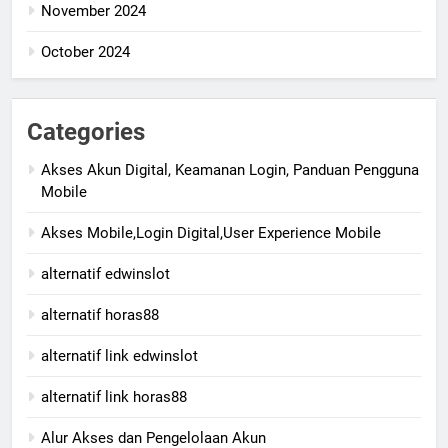
November 2024
October 2024
Categories
Akses Akun Digital, Keamanan Login, Panduan Pengguna
Mobile
Akses Mobile,Login Digital,User Experience Mobile
alternatif edwinslot
alternatif horas88
alternatif link edwinslot
alternatif link horas88
Alur Akses dan Pengelolaan Akun