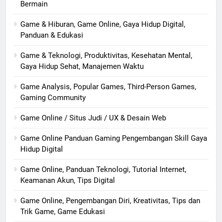
Bermain
Game & Hiburan, Game Online, Gaya Hidup Digital,
Panduan & Edukasi
Game & Teknologi, Produktivitas, Kesehatan Mental,
Gaya Hidup Sehat, Manajemen Waktu
Game Analysis, Popular Games, Third-Person Games,
Gaming Community
Game Online / Situs Judi / UX & Desain Web
Game Online Panduan Gaming Pengembangan Skill Gaya
Hidup Digital
Game Online, Panduan Teknologi, Tutorial Internet,
Keamanan Akun, Tips Digital
Game Online, Pengembangan Diri, Kreativitas, Tips dan
Trik Game, Game Edukasi