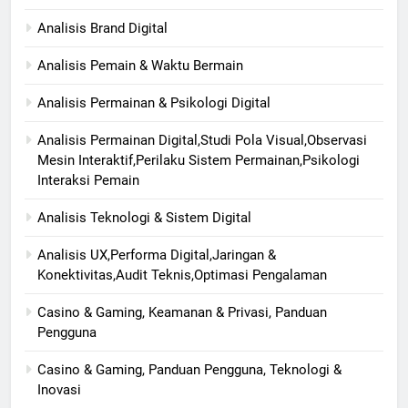
Analisis Brand Digital
Analisis Pemain & Waktu Bermain
Analisis Permainan & Psikologi Digital
Analisis Permainan Digital,Studi Pola Visual,Observasi
Mesin Interaktif,Perilaku Sistem Permainan,Psikologi
Interaksi Pemain
Analisis Teknologi & Sistem Digital
Analisis UX,Performa Digital,Jaringan &
Konektivitas,Audit Teknis,Optimasi Pengalaman
Casino & Gaming, Keamanan & Privasi, Panduan
Pengguna
Casino & Gaming, Panduan Pengguna, Teknologi &
Inovasi