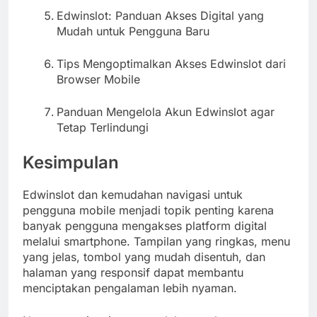
Edwinslot: Panduan Akses Digital yang
Mudah untuk Pengguna Baru
Tips Mengoptimalkan Akses Edwinslot dari
Browser Mobile
Panduan Mengelola Akun Edwinslot agar
Tetap Terlindungi
Kesimpulan
Edwinslot dan kemudahan navigasi untuk
pengguna mobile menjadi topik penting karena
banyak pengguna mengakses platform digital
melalui smartphone. Tampilan yang ringkas, menu
yang jelas, tombol yang mudah disentuh, dan
halaman yang responsif dapat membantu
menciptakan pengalaman lebih nyaman.