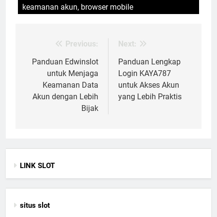
keamanan akun, browser mobile
Previous:
Next:
Post
navigation
Panduan Edwinslot
Panduan Lengkap
untuk Menjaga
Login KAYA787
Keamanan Data
untuk Akses Akun
Akun dengan Lebih
yang Lebih Praktis
Bijak
LINK SLOT
situs slot