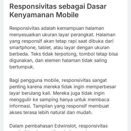
Responsivitas sebagai Dasar
Kenyamanan Mobile
Responsivitas adalah kemampuan halaman
menyesuaikan ukuran layar perangkat. Halaman
yang responsif akan tetap rapi saat dibuka dari
smartphone, tablet, atau layar dengan ukuran
berbeda. Teks tidak terpotong, tombol tetap bisa
digunakan, dan elemen halaman tidak saling
bertumpuk.
Bagi pengguna mobile, responsivitas sangat
penting karena mereka tidak ingin memperbesar
layar berulang kali. Mereka juga tidak ingin
menggulir ke samping hanya untuk membaca
informasi. Tampilan yang responsif membuat
akses terasa lebih natural dan mudah.
Dalam pembahasan Edwinslot, responsivitas