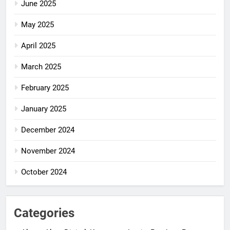
June 2025
May 2025
April 2025
March 2025
February 2025
January 2025
December 2024
November 2024
October 2024
Categories