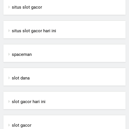
situs slot gacor
situs slot gacor hari ini
spaceman
slot dana
slot gacor hari ini
slot gacor