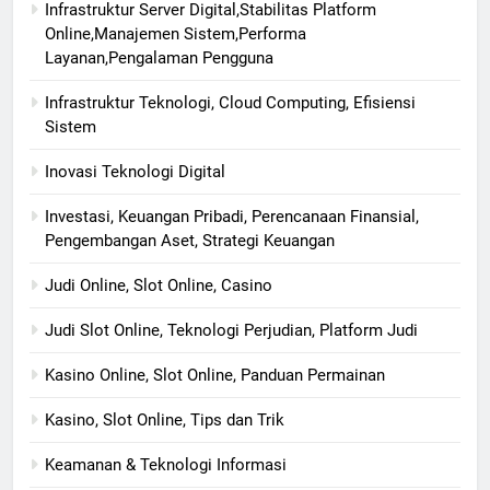
Infrastruktur Server Digital,Stabilitas Platform
Online,Manajemen Sistem,Performa
Layanan,Pengalaman Pengguna
Infrastruktur Teknologi, Cloud Computing, Efisiensi
Sistem
Inovasi Teknologi Digital
Investasi, Keuangan Pribadi, Perencanaan Finansial,
Pengembangan Aset, Strategi Keuangan
Judi Online, Slot Online, Casino
Judi Slot Online, Teknologi Perjudian, Platform Judi
Kasino Online, Slot Online, Panduan Permainan
Kasino, Slot Online, Tips dan Trik
Keamanan & Teknologi Informasi