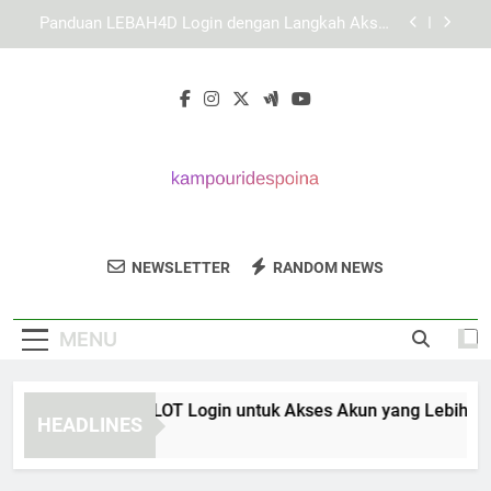
Skip
Panduan Login KAYA787 dengan Proses Masuk
to
yang Lebih Terarah
content
Panduan Mengakses KAYA787 Login melalui
Browser Tanpa Hambatan
Panduan EDWINSLOT Login untuk Akses Akun
yang Lebih Praktis dan Teratur
Panduan LEBAH4D Login dengan Langkah Akses
yang Lebih Teratur
Panduan Login KAYA787 dengan Proses Masuk
yang Lebih Terarah
Kampourides
Dapatkan Solusi Bisnis Terbaik Dari
Panduan Mengakses KAYA787 Login melalui
NEWSLETTER
RANDOM NEWS
Poina
Browser Tanpa Hambatan
Kampourides Poina.
MENU
nduan EDWINSLOT Login untuk Akses Akun yang Lebih Praktis
HEADLINES
Weeks Ago