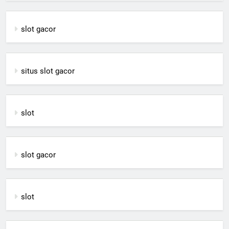
slot gacor
situs slot gacor
slot
slot gacor
slot