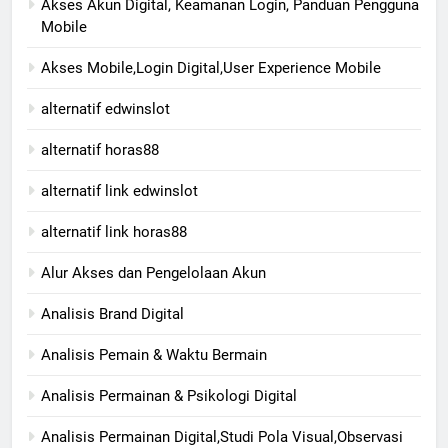
Akses Akun Digital, Keamanan Login, Panduan Pengguna
Mobile
Akses Mobile,Login Digital,User Experience Mobile
alternatif edwinslot
alternatif horas88
alternatif link edwinslot
alternatif link horas88
Alur Akses dan Pengelolaan Akun
Analisis Brand Digital
Analisis Pemain & Waktu Bermain
Analisis Permainan & Psikologi Digital
Analisis Permainan Digital,Studi Pola Visual,Observasi