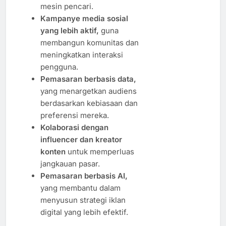
mesin pencari.
Kampanye media sosial
yang lebih aktif,
guna
membangun komunitas dan
meningkatkan interaksi
pengguna.
Pemasaran berbasis data,
yang menargetkan audiens
berdasarkan kebiasaan dan
preferensi mereka.
Kolaborasi dengan
influencer dan kreator
konten
untuk memperluas
jangkauan pasar.
Pemasaran berbasis AI,
yang membantu dalam
menyusun strategi iklan
digital yang lebih efektif.