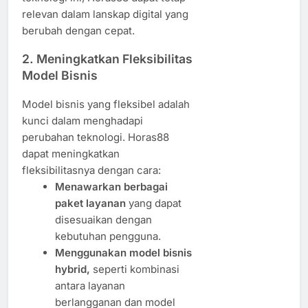
relevan dalam lanskap digital yang
berubah dengan cepat.
2. Meningkatkan Fleksibilitas
Model Bisnis
Model bisnis yang fleksibel adalah
kunci dalam menghadapi
perubahan teknologi. Horas88
dapat meningkatkan
fleksibilitasnya dengan cara:
Menawarkan berbagai
paket layanan
yang dapat
disesuaikan dengan
kebutuhan pengguna.
Menggunakan model bisnis
hybrid,
seperti kombinasi
antara layanan
berlangganan dan model