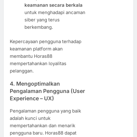
keamanan secara berkala
untuk menghadapi ancaman
siber yang terus
berkembang.
Kepercayaan pengguna terhadap
keamanan platform akan
membantu Horas88
mempertahankan loyalitas
pelanggan.
4. Mengoptimalkan
Pengalaman Pengguna (User
Experience – UX)
Pengalaman pengguna yang baik
adalah kunci untuk
mempertahankan dan menarik
pengguna baru. Horas88 dapat