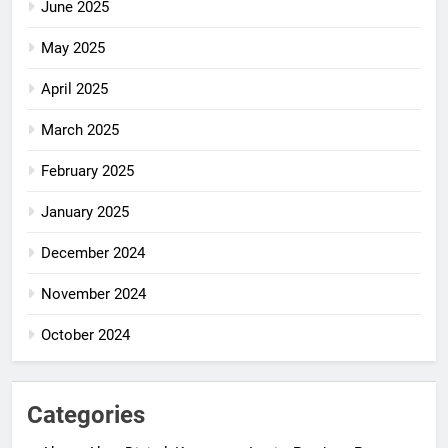
June 2025
May 2025
April 2025
March 2025
February 2025
January 2025
December 2024
November 2024
October 2024
Categories