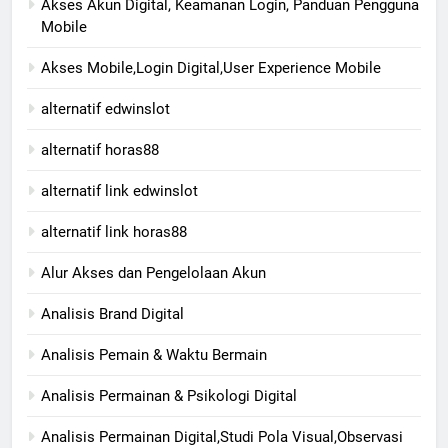
Akses Akun Digital, Keamanan Login, Panduan Pengguna
Mobile
Akses Mobile,Login Digital,User Experience Mobile
alternatif edwinslot
alternatif horas88
alternatif link edwinslot
alternatif link horas88
Alur Akses dan Pengelolaan Akun
Analisis Brand Digital
Analisis Pemain & Waktu Bermain
Analisis Permainan & Psikologi Digital
Analisis Permainan Digital,Studi Pola Visual,Observasi