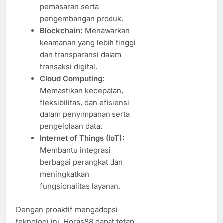
pemasaran serta
pengembangan produk.
Blockchain:
Menawarkan
keamanan yang lebih tinggi
dan transparansi dalam
transaksi digital.
Cloud Computing:
Memastikan kecepatan,
fleksibilitas, dan efisiensi
dalam penyimpanan serta
pengelolaan data.
Internet of Things (IoT):
Membantu integrasi
berbagai perangkat dan
meningkatkan
fungsionalitas layanan.
Dengan proaktif mengadopsi
teknologi ini, Horas88 dapat tetap