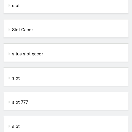
slot
Slot Gacor
situs slot gacor
slot
slot 777
slot