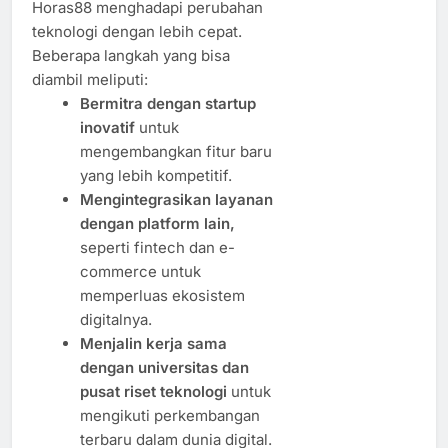
Horas88 menghadapi perubahan
teknologi dengan lebih cepat.
Beberapa langkah yang bisa
diambil meliputi:
Bermitra dengan startup
inovatif
untuk
mengembangkan fitur baru
yang lebih kompetitif.
Mengintegrasikan layanan
dengan platform lain,
seperti fintech dan e-
commerce untuk
memperluas ekosistem
digitalnya.
Menjalin kerja sama
dengan universitas dan
pusat riset teknologi
untuk
mengikuti perkembangan
terbaru dalam dunia digital.