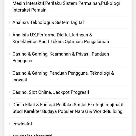
Mesin Interaktif,Perilaku Sistem Permainan,Psikologi
Interaksi Pemain
Analisis Teknologi & Sistem Digital
Analisis UX,Performa Digital,Jaringan &
Konektivitas,Audit Teknis,Optimasi Pengalaman
Casino & Gaming, Keamanan & Privasi, Panduan
Pengguna
Casino & Gaming, Panduan Pengguna, Teknologi &
Inovasi
Casino, Slot Online, Jackpot Progresif
Dunia Fiksi & Fantasi Perilaku Sosial Ekologi Imajinatif
Studi Karakter Budaya Populer Narasi & World-Building
edwinslot