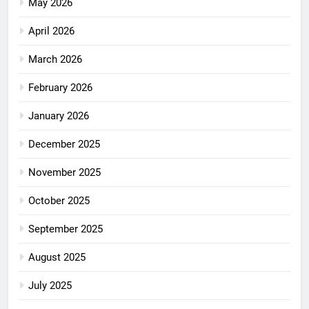
May 2026
April 2026
March 2026
February 2026
January 2026
December 2025
November 2025
October 2025
September 2025
August 2025
July 2025