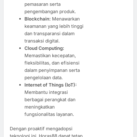
pemasaran serta
pengembangan produk.
Blockchain:
Menawarkan
keamanan yang lebih tinggi
dan transparansi dalam
transaksi digital.
Cloud Computing:
Memastikan kecepatan,
fleksibilitas, dan efisiensi
dalam penyimpanan serta
pengelolaan data.
Internet of Things (IoT):
Membantu integrasi
berbagai perangkat dan
meningkatkan
fungsionalitas layanan.
Dengan proaktif mengadopsi
teknologi ini, Horas88 dapat tetap