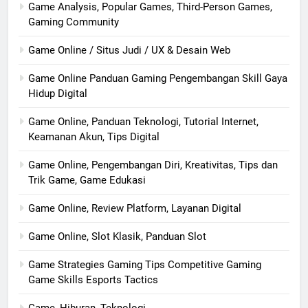
Game Analysis, Popular Games, Third-Person Games,
Gaming Community
Game Online / Situs Judi / UX & Desain Web
Game Online Panduan Gaming Pengembangan Skill Gaya
Hidup Digital
Game Online, Panduan Teknologi, Tutorial Internet,
Keamanan Akun, Tips Digital
Game Online, Pengembangan Diri, Kreativitas, Tips dan
Trik Game, Game Edukasi
Game Online, Review Platform, Layanan Digital
Game Online, Slot Klasik, Panduan Slot
Game Strategies Gaming Tips Competitive Gaming
Game Skills Esports Tactics