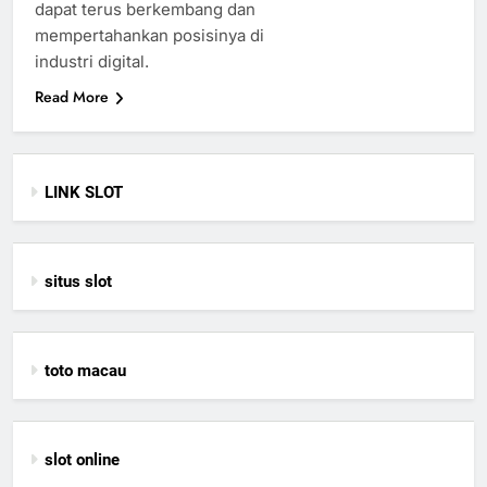
dapat terus berkembang dan
mempertahankan posisinya di
industri digital.
Read More
LINK SLOT
situs slot
toto macau
slot online