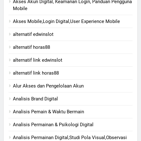
Akses Akun Digital, Keamanan Login, Panduan Pengguna
Mobile
Akses Mobile,Login Digital,User Experience Mobile
alternatif edwinslot
alternatif horas88
alternatif link edwinslot
alternatif link horas88
Alur Akses dan Pengelolaan Akun
Analisis Brand Digital
Analisis Pemain & Waktu Bermain
Analisis Permainan & Psikologi Digital
Analisis Permainan Digital,Studi Pola Visual,Observasi