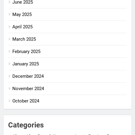
June 2025
May 2025
April 2025
March 2025
February 2025
January 2025
December 2024
November 2024
October 2024
Categories