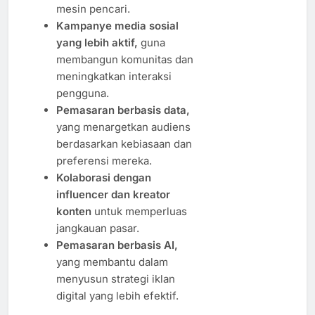
mesin pencari.
Kampanye media sosial
yang lebih aktif,
guna
membangun komunitas dan
meningkatkan interaksi
pengguna.
Pemasaran berbasis data,
yang menargetkan audiens
berdasarkan kebiasaan dan
preferensi mereka.
Kolaborasi dengan
influencer dan kreator
konten
untuk memperluas
jangkauan pasar.
Pemasaran berbasis AI,
yang membantu dalam
menyusun strategi iklan
digital yang lebih efektif.