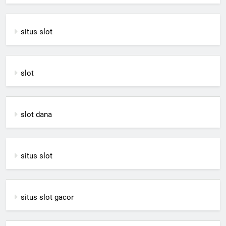
situs slot
slot
slot dana
situs slot
situs slot gacor