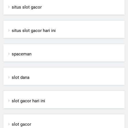
situs slot gacor
situs slot gacor hari ini
spaceman
slot dana
slot gacor hari ini
slot gacor