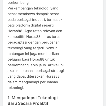
berkembang.
Perkembangan teknologi yang
pesat membawa dampak besar
pada berbagai industri, termasuk
bagi platform digital seperti
Horas88
. Agar tetap relevan dan
kompetitif, Horas88 harus terus
beradaptasi dengan perubahan
teknologi yang terjadi. Namun,
tantangan ini juga memberikan
peluang bagi Horas88 untuk
berkembang lebih jauh. Artikel ini
akan membahas berbagai strategi
yang dapat diterapkan Horas88
dalam menghadapi perubahan
teknologi.
1. Mengadopsi Teknologi
Baru Secara Proaktif