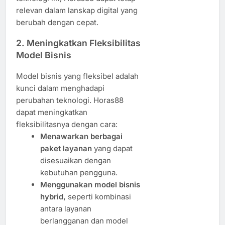
relevan dalam lanskap digital yang
berubah dengan cepat.
2. Meningkatkan Fleksibilitas
Model Bisnis
Model bisnis yang fleksibel adalah
kunci dalam menghadapi
perubahan teknologi. Horas88
dapat meningkatkan
fleksibilitasnya dengan cara:
Menawarkan berbagai
paket layanan
yang dapat
disesuaikan dengan
kebutuhan pengguna.
Menggunakan model bisnis
hybrid,
seperti kombinasi
antara layanan
berlangganan dan model