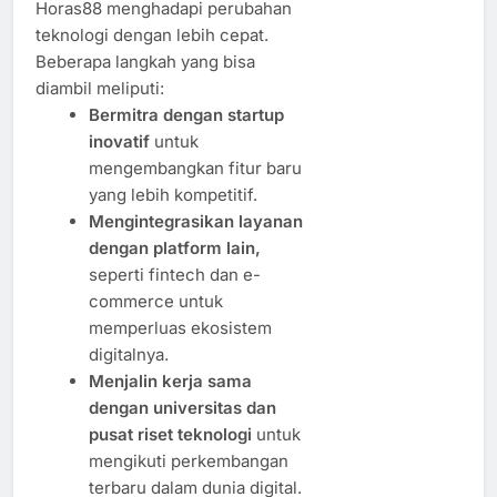
Horas88 menghadapi perubahan
teknologi dengan lebih cepat.
Beberapa langkah yang bisa
diambil meliputi:
Bermitra dengan startup
inovatif
untuk
mengembangkan fitur baru
yang lebih kompetitif.
Mengintegrasikan layanan
dengan platform lain,
seperti fintech dan e-
commerce untuk
memperluas ekosistem
digitalnya.
Menjalin kerja sama
dengan universitas dan
pusat riset teknologi
untuk
mengikuti perkembangan
terbaru dalam dunia digital.