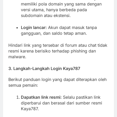
memiliki pola domain yang sama dengan
versi utama, hanya berbeda pada
subdomain atau ekstensi.
Login lancar:
Akun dapat masuk tanpa
gangguan, dan saldo tetap aman.
Hindari link yang tersebar di forum atau chat tidak
resmi karena berisiko terhadap phishing dan
malware.
3. Langkah-Langkah Login Kaya787
Berikut panduan login yang dapat diterapkan oleh
semua pemain:
Dapatkan link resmi:
Selalu pastikan link
diperbarui dan berasal dari sumber resmi
Kaya787.