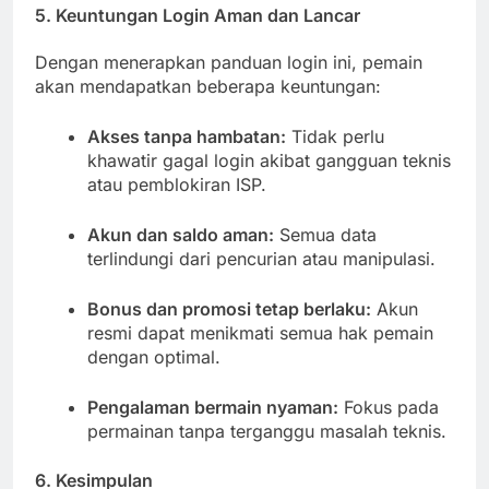
5. Keuntungan Login Aman dan Lancar
Dengan menerapkan panduan login ini, pemain
akan mendapatkan beberapa keuntungan:
Akses tanpa hambatan:
Tidak perlu
khawatir gagal login akibat gangguan teknis
atau pemblokiran ISP.
Akun dan saldo aman:
Semua data
terlindungi dari pencurian atau manipulasi.
Bonus dan promosi tetap berlaku:
Akun
resmi dapat menikmati semua hak pemain
dengan optimal.
Pengalaman bermain nyaman:
Fokus pada
permainan tanpa terganggu masalah teknis.
6. Kesimpulan