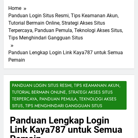
Home
Panduan Login Situs Resmi, Tips Keamanan Akun,
Tutorial Bermain Online, Strategi Akses Situs
Terpercaya, Panduan Pemula, Teknologi Akses Situs,
Tips Menghindari Gangguan Situs
Panduan Lengkap Login Link Kaya787 untuk Semua
Pemain
PANDUAN LOGIN SITUS RESMI, TIPS KEAMANAN AKUN,
TUTORIAL BERMAIN ONLINE, STRATEGI AKSES SITUS
TERPERCAYA, PANDUAN PEMULA, TEKNOLOGI AKSES
SITUS, TIPS MENGHINDARI GANGGUAN SITUS
Panduan Lengkap Login
Link Kaya787 untuk Semua