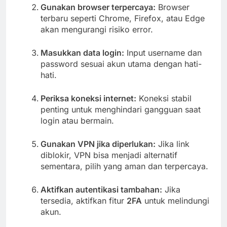
Gunakan browser terpercaya:
Browser
terbaru seperti Chrome, Firefox, atau Edge
akan mengurangi risiko error.
Masukkan data login:
Input username dan
password sesuai akun utama dengan hati-
hati.
Periksa koneksi internet:
Koneksi stabil
penting untuk menghindari gangguan saat
login atau bermain.
Gunakan VPN jika diperlukan:
Jika link
diblokir, VPN bisa menjadi alternatif
sementara, pilih yang aman dan terpercaya.
Aktifkan autentikasi tambahan:
Jika
tersedia, aktifkan fitur
2FA
untuk melindungi
akun.