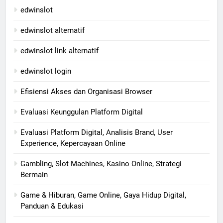
edwinslot
edwinslot alternatif
edwinslot link alternatif
edwinslot login
Efisiensi Akses dan Organisasi Browser
Evaluasi Keunggulan Platform Digital
Evaluasi Platform Digital, Analisis Brand, User
Experience, Kepercayaan Online
Gambling, Slot Machines, Kasino Online, Strategi
Bermain
Game & Hiburan, Game Online, Gaya Hidup Digital,
Panduan & Edukasi