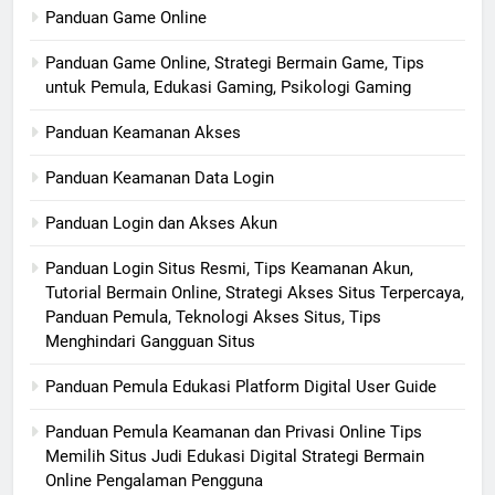
Panduan Game Online
Panduan Game Online, Strategi Bermain Game, Tips
untuk Pemula, Edukasi Gaming, Psikologi Gaming
Panduan Keamanan Akses
Panduan Keamanan Data Login
Panduan Login dan Akses Akun
Panduan Login Situs Resmi, Tips Keamanan Akun,
Tutorial Bermain Online, Strategi Akses Situs Terpercaya,
Panduan Pemula, Teknologi Akses Situs, Tips
Menghindari Gangguan Situs
Panduan Pemula Edukasi Platform Digital User Guide
Panduan Pemula Keamanan dan Privasi Online Tips
Memilih Situs Judi Edukasi Digital Strategi Bermain
Online Pengalaman Pengguna