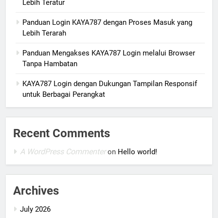
Lebih Teratur
Panduan Login KAYA787 dengan Proses Masuk yang
Lebih Terarah
Panduan Mengakses KAYA787 Login melalui Browser
Tanpa Hambatan
KAYA787 Login dengan Dukungan Tampilan Responsif
untuk Berbagai Perangkat
Recent Comments
A WordPress Commenter
on
Hello world!
Archives
July 2026