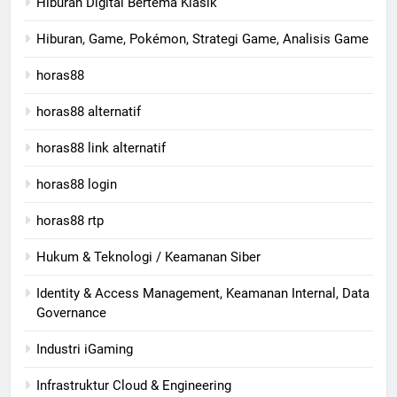
Hiburan Digital Bertema Klasik
Hiburan, Game, Pokémon, Strategi Game, Analisis Game
horas88
horas88 alternatif
horas88 link alternatif
horas88 login
horas88 rtp
Hukum & Teknologi / Keamanan Siber
Identity & Access Management, Keamanan Internal, Data
Governance
Industri iGaming
Infrastruktur Cloud & Engineering