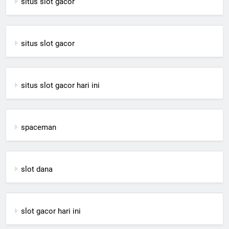
situs slot gacor
situs slot gacor
situs slot gacor hari ini
spaceman
slot dana
slot gacor hari ini