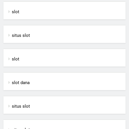
slot
situs slot
slot
slot dana
situs slot