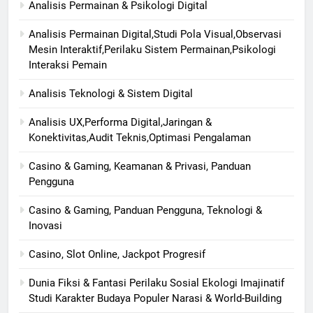
Analisis Permainan & Psikologi Digital
Analisis Permainan Digital,Studi Pola Visual,Observasi
Mesin Interaktif,Perilaku Sistem Permainan,Psikologi
Interaksi Pemain
Analisis Teknologi & Sistem Digital
Analisis UX,Performa Digital,Jaringan &
Konektivitas,Audit Teknis,Optimasi Pengalaman
Casino & Gaming, Keamanan & Privasi, Panduan
Pengguna
Casino & Gaming, Panduan Pengguna, Teknologi &
Inovasi
Casino, Slot Online, Jackpot Progresif
Dunia Fiksi & Fantasi Perilaku Sosial Ekologi Imajinatif
Studi Karakter Budaya Populer Narasi & World-Building