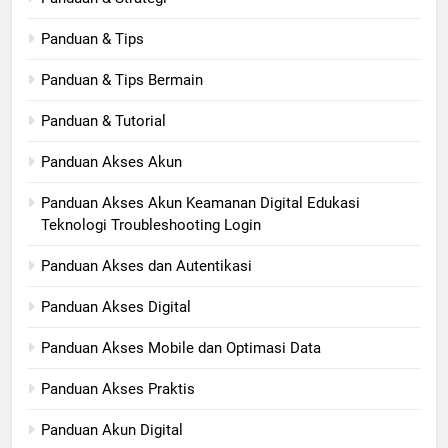
Panduan & Tips
Panduan & Tips Bermain
Panduan & Tutorial
Panduan Akses Akun
Panduan Akses Akun Keamanan Digital Edukasi
Teknologi Troubleshooting Login
Panduan Akses dan Autentikasi
Panduan Akses Digital
Panduan Akses Mobile dan Optimasi Data
Panduan Akses Praktis
Panduan Akun Digital