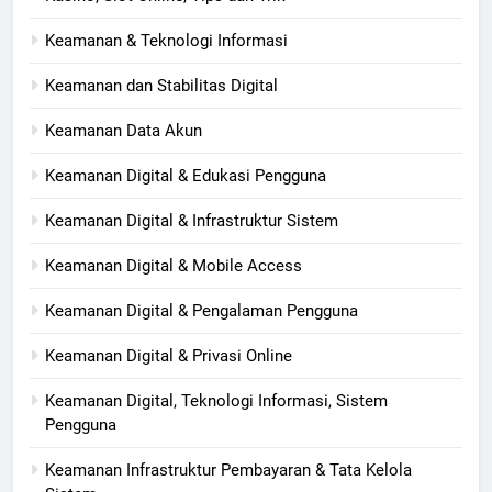
Keamanan & Teknologi Informasi
Keamanan dan Stabilitas Digital
Keamanan Data Akun
Keamanan Digital & Edukasi Pengguna
Keamanan Digital & Infrastruktur Sistem
Keamanan Digital & Mobile Access
Keamanan Digital & Pengalaman Pengguna
Keamanan Digital & Privasi Online
Keamanan Digital, Teknologi Informasi, Sistem
Pengguna
Keamanan Infrastruktur Pembayaran & Tata Kelola