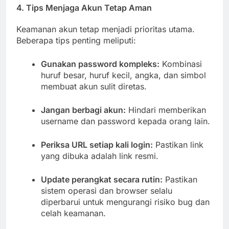
4. Tips Menjaga Akun Tetap Aman
Keamanan akun tetap menjadi prioritas utama.
Beberapa tips penting meliputi:
Gunakan password kompleks:
Kombinasi
huruf besar, huruf kecil, angka, dan simbol
membuat akun sulit diretas.
Jangan berbagi akun:
Hindari memberikan
username dan password kepada orang lain.
Periksa URL setiap kali login:
Pastikan link
yang dibuka adalah link resmi.
Update perangkat secara rutin:
Pastikan
sistem operasi dan browser selalu
diperbarui untuk mengurangi risiko bug dan
celah keamanan.