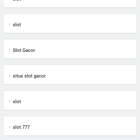
slot
Slot Gacor
situs slot gacor
slot
slot 777