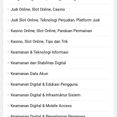
Judi Online, Slot Online, Casino
Judi Slot Online, Teknologi Perjudian, Platform Judi
Kasino Online, Slot Online, Panduan Permainan
Kasino, Slot Online, Tips dan Trik
Keamanan & Teknologi Informasi
Keamanan dan Stabilitas Digital
Keamanan Data Akun
Keamanan Digital & Edukasi Pengguna
Keamanan Digital & Infrastruktur Sistem
Keamanan Digital & Mobile Access
Keamanan Digital & Pengalaman Pengguna