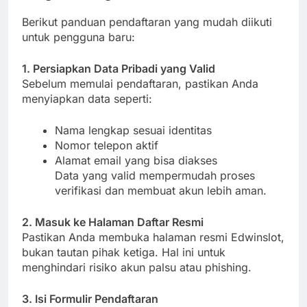
Berikut panduan pendaftaran yang mudah diikuti
untuk pengguna baru:
1. Persiapkan Data Pribadi yang Valid
Sebelum memulai pendaftaran, pastikan Anda
menyiapkan data seperti:
Nama lengkap sesuai identitas
Nomor telepon aktif
Alamat email yang bisa diakses
Data yang valid mempermudah proses
verifikasi dan membuat akun lebih aman.
2. Masuk ke Halaman Daftar Resmi
Pastikan Anda membuka halaman resmi Edwinslot,
bukan tautan pihak ketiga. Hal ini untuk
menghindari risiko akun palsu atau phishing.
3. Isi Formulir Pendaftaran