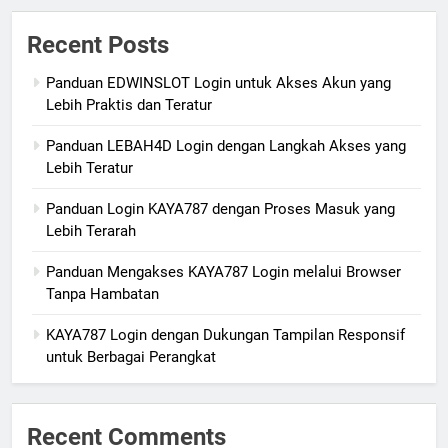
Recent Posts
Panduan EDWINSLOT Login untuk Akses Akun yang
Lebih Praktis dan Teratur
Panduan LEBAH4D Login dengan Langkah Akses yang
Lebih Teratur
Panduan Login KAYA787 dengan Proses Masuk yang
Lebih Terarah
Panduan Mengakses KAYA787 Login melalui Browser
Tanpa Hambatan
KAYA787 Login dengan Dukungan Tampilan Responsif
untuk Berbagai Perangkat
Recent Comments