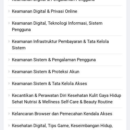
Keamanan Digital & Privasi Online
Keamanan Digital, Teknologi Informasi, Sistem
Pengguna
Keamanan Infrastruktur Pembayaran & Tata Kelola
Sistem
Keamanan Sistem & Pengalaman Pengguna
Keamanan Sistem & Proteksi Akun
Keamanan Sistem & Tata Kelola Akses
Kecantikan & Perawatan Diri Kesehatan Kulit Gaya Hidup
Sehat Nutrisi & Wellness Self-Care & Beauty Routine
Kelancaran Browser dan Pemecahan Kendala Akses
Kesehatan Digital, Tips Game, Keseimbangan Hidup,