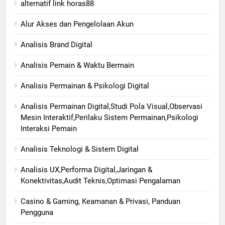
alternatif link horas88
Alur Akses dan Pengelolaan Akun
Analisis Brand Digital
Analisis Pemain & Waktu Bermain
Analisis Permainan & Psikologi Digital
Analisis Permainan Digital,Studi Pola Visual,Observasi
Mesin Interaktif,Perilaku Sistem Permainan,Psikologi
Interaksi Pemain
Analisis Teknologi & Sistem Digital
Analisis UX,Performa Digital,Jaringan &
Konektivitas,Audit Teknis,Optimasi Pengalaman
Casino & Gaming, Keamanan & Privasi, Panduan
Pengguna