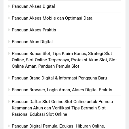
Panduan Akses Digital
Panduan Akses Mobile dan Optimasi Data
Panduan Akses Praktis
Panduan Akun Digital
Panduan Bonus Slot, Tips Klaim Bonus, Strategi Slot
Online, Slot Online Terpercaya, Proteksi Akun Slot, Slot
Online Aman, Panduan Pemula Slot
Panduan Brand Digital & Informasi Pengguna Baru
Panduan Browser, Login Aman, Akses Digital Praktis
Panduan Daftar Slot Online Slot Online untuk Pemula
Keamanan Akun dan Verifikasi Tips Bermain Slot
Rasional Edukasi Slot Online
Panduan Digital Pemula, Edukasi Hiburan Online,