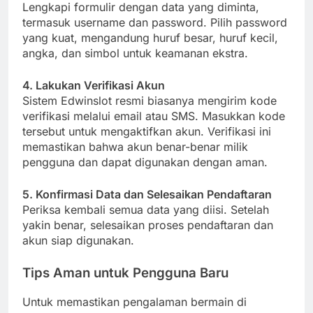
Lengkapi formulir dengan data yang diminta,
termasuk username dan password. Pilih password
yang kuat, mengandung huruf besar, huruf kecil,
angka, dan simbol untuk keamanan ekstra.
4. Lakukan Verifikasi Akun
Sistem Edwinslot resmi biasanya mengirim kode
verifikasi melalui email atau SMS. Masukkan kode
tersebut untuk mengaktifkan akun. Verifikasi ini
memastikan bahwa akun benar-benar milik
pengguna dan dapat digunakan dengan aman.
5. Konfirmasi Data dan Selesaikan Pendaftaran
Periksa kembali semua data yang diisi. Setelah
yakin benar, selesaikan proses pendaftaran dan
akun siap digunakan.
Tips Aman untuk Pengguna Baru
Untuk memastikan pengalaman bermain di