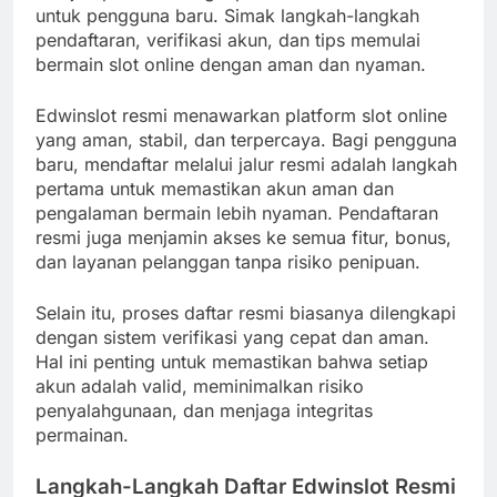
untuk pengguna baru. Simak langkah-langkah
pendaftaran, verifikasi akun, dan tips memulai
bermain slot online dengan aman dan nyaman.
Edwinslot resmi menawarkan platform slot online
yang aman, stabil, dan terpercaya. Bagi pengguna
baru, mendaftar melalui jalur resmi adalah langkah
pertama untuk memastikan akun aman dan
pengalaman bermain lebih nyaman. Pendaftaran
resmi juga menjamin akses ke semua fitur, bonus,
dan layanan pelanggan tanpa risiko penipuan.
Selain itu, proses daftar resmi biasanya dilengkapi
dengan sistem verifikasi yang cepat dan aman.
Hal ini penting untuk memastikan bahwa setiap
akun adalah valid, meminimalkan risiko
penyalahgunaan, dan menjaga integritas
permainan.
Langkah-Langkah Daftar Edwinslot Resmi