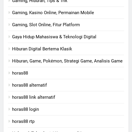
Gaming, Hiburan, Tips & Trik
Gaming, Kasino Online, Permainan Mobile
Gaming, Slot Online, Fitur Platform
Gaya Hidup Mahasiswa & Teknologi Digital
Hiburan Digital Bertema Klasik
Hiburan, Game, Pokémon, Strategi Game, Analisis Game
horas88
horas88 alternatif
horas88 link alternatif
horas88 login
horas88 rtp