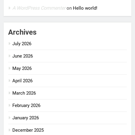
A WordPress Commenter
on
Hello world!
Archives
July 2026
June 2026
May 2026
April 2026
March 2026
February 2026
January 2026
December 2025