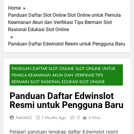
Home
Panduan Daftar Slot Online Slot Online untuk Pemula
Keamanan Akun dan Verifikasi Tips Bermain Slot
Rasional Edukasi Slot Online
Panduan Daftar Edwinslot Resmi untuk Pengguna Baru
PANDUAN DAFTAR SLOT ONLINE SLOT ONLINE UNTUK
PEMULA KEAMANAN AKUN DAN VERIFIKASI TIPS
BERMAIN SLOT RASIONAL EDUKASI SLOT ONLINE
Panduan Daftar Edwinslot
Resmi untuk Pengguna Baru
0
Feb0d22
7 Months Ago
6 Mins
Pelajari panduan lengkap daftar Edwinslot resmi