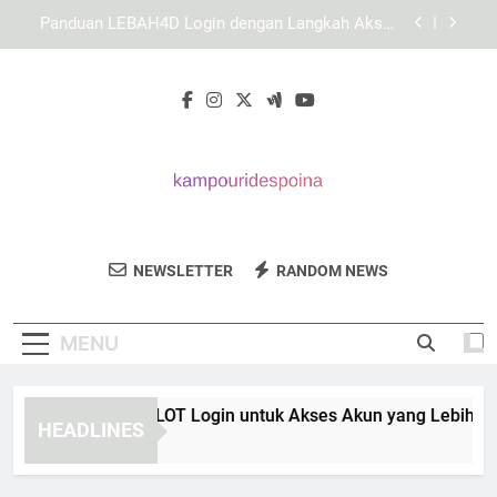
Skip
Panduan Login KAYA787 dengan Proses Masuk
to
yang Lebih Terarah
content
Panduan Mengakses KAYA787 Login melalui
Browser Tanpa Hambatan
Panduan EDWINSLOT Login untuk Akses Akun
yang Lebih Praktis dan Teratur
Panduan LEBAH4D Login dengan Langkah Akses
yang Lebih Teratur
Panduan Login KAYA787 dengan Proses Masuk
yang Lebih Terarah
Kampourides
Dapatkan Solusi Bisnis Terbaik Dari
Panduan Mengakses KAYA787 Login melalui
NEWSLETTER
RANDOM NEWS
Poina
Browser Tanpa Hambatan
Kampourides Poina.
MENU
nduan EDWINSLOT Login untuk Akses Akun yang Lebih Praktis
HEADLINES
Weeks Ago