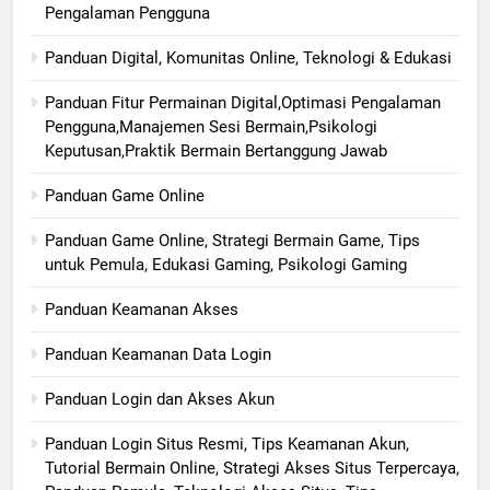
Pengalaman Pengguna
Panduan Digital, Komunitas Online, Teknologi & Edukasi
Panduan Fitur Permainan Digital,Optimasi Pengalaman
Pengguna,Manajemen Sesi Bermain,Psikologi
Keputusan,Praktik Bermain Bertanggung Jawab
Panduan Game Online
Panduan Game Online, Strategi Bermain Game, Tips
untuk Pemula, Edukasi Gaming, Psikologi Gaming
Panduan Keamanan Akses
Panduan Keamanan Data Login
Panduan Login dan Akses Akun
Panduan Login Situs Resmi, Tips Keamanan Akun,
Tutorial Bermain Online, Strategi Akses Situs Terpercaya,