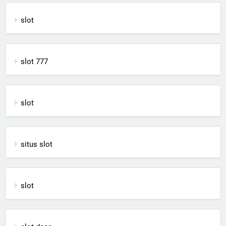
slot
slot 777
slot
situs slot
slot