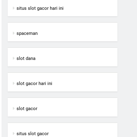
situs slot gacor hari ini
spaceman
slot dana
slot gacor hari ini
slot gacor
situs slot gacor