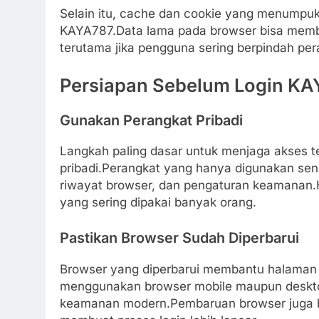
Selain itu, cache dan cookie yang menumpu
KAYA787.Data lama pada browser bisa membu
terutama jika pengguna sering berpindah per
Persiapan Sebelum Login K
Gunakan Perangkat Pribadi
Langkah paling dasar untuk menjaga akses 
pribadi.Perangkat yang hanya digunakan send
riwayat browser, dan pengaturan keamanan.H
yang sering dipakai banyak orang.
Pastikan Browser Sudah Diperbarui
Browser yang diperbarui membantu halaman t
menggunakan browser mobile maupun deskto
keamanan modern.Pembaruan browser juga 