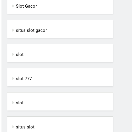
Slot Gacor
situs slot gacor
slot
slot 777
slot
situs slot