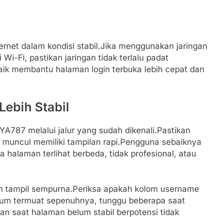
ernet dalam kondisi stabil.Jika menggunakan jaringan
Wi-Fi, pastikan jaringan tidak terlalu padat
ik membantu halaman login terbuka lebih cepat dan
ebih Stabil
787 melalui jalur yang sudah dikenali.Pastikan
 muncul memiliki tampilan rapi.Pengguna sebaiknya
 halaman terlihat berbeda, tidak profesional, atau
n tampil sempurna.Periksa apakah kolom username
belum termuat sepenuhnya, tunggu beberapa saat
n saat halaman belum stabil berpotensi tidak