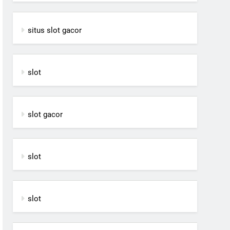
situs slot gacor
slot
slot gacor
slot
slot