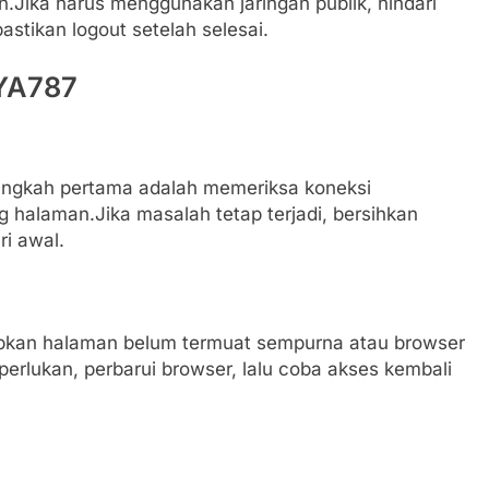
.Jika harus menggunakan jaringan publik, hindari
stikan logout setelah selesai.
AYA787
langkah pertama adalah memeriksa koneksi
g halaman.Jika masalah tetap terjadi, bersihkan
i awal.
bkan halaman belum termuat sempurna atau browser
erlukan, perbarui browser, lalu coba akses kembali