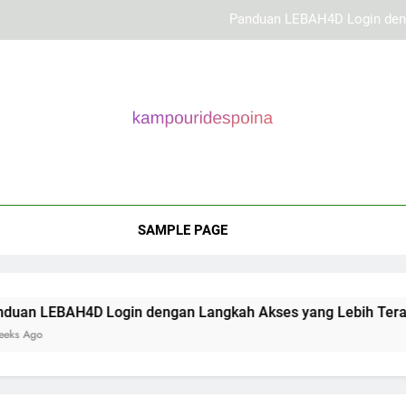
Panduan LEBAH4D Login deng
Panduan Login KAYA787 den
Panduan Mengakses KAYA787 Lo
Panduan EDWINSLOT Login untuk Akses
pourides Poina
Panduan LEBAH4D Login deng
olusi Bisnis Terbaik Dari Kampourides Poina.
Panduan Login KAYA787 den
SAMPLE PAGE
Panduan Mengakses KAYA787 Lo
4D Login dengan Langkah Akses yang Lebih Teratur
Pa
2 