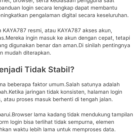
ernet, browser, serta kebiasaan pengguna saat
panduan login secara lengkap dapat membantu
ingkatkan pengalaman digital secara keseluruhan.
in KAYA787 resmi, atau KAYA787 akses akun,
as.Mereka ingin masuk ke akun dengan cepat, tetapi
ng digunakan benar dan aman.Di sinilah pentingnya
an mudah diterapkan.
jadi Tidak Stabil?
arena beberapa faktor umum.Salah satunya adalah
h.Ketika jaringan tidak konsisten, halaman login
 atau proses masuk berhenti di tengah jalan.
rbarui.Browser lama kadang tidak mendukung tampilan
rm login bisa terlihat tidak sempurna, elemen
hkan waktu lebih lama untuk memproses data.