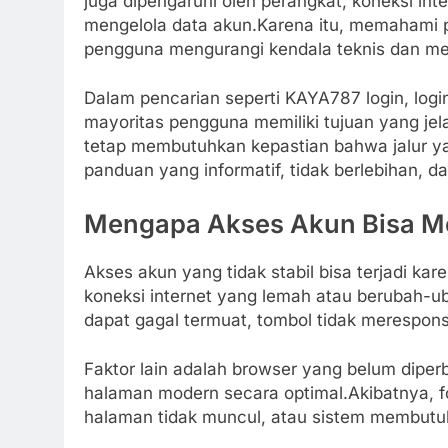
juga dipengaruhi oleh perangkat, koneksi int
mengelola data akun.Karena itu, memahami 
pengguna mengurangi kendala teknis dan men
Dalam pencarian seperti KAYA787 login, log
mayoritas pengguna memiliki tujuan yang jel
tetap membutuhkan kepastian bahwa jalur ya
panduan yang informatif, tidak berlebihan, d
Mengapa Akses Akun Bisa Men
Akses akun yang tidak stabil bisa terjadi k
koneksi internet yang lemah atau berubah-uba
dapat gagal termuat, tombol tidak merespons,
Faktor lain adalah browser yang belum dipe
halaman modern secara optimal.Akibatnya, fo
halaman tidak muncul, atau sistem membutu