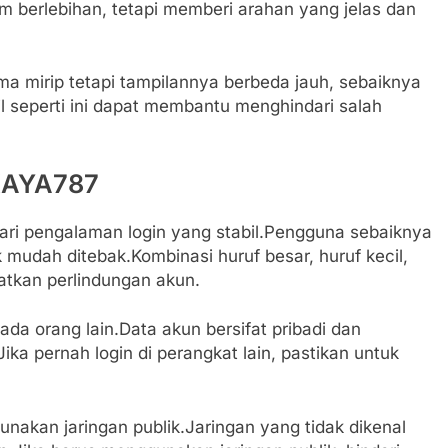
m berlebihan, tetapi memberi arahan yang jelas dan
mirip tetapi tampilannya berbeda jauh, sebaiknya
l seperti ini dapat membantu menghindari salah
KAYA787
ri pengalaman login yang stabil.Pengguna sebaiknya
mudah ditebak.Kombinasi huruf besar, huruf kecil,
tkan perlindungan akun.
ada orang lain.Data akun bersifat pribadi dan
ka pernah login di perangkat lain, pastikan untuk
unakan jaringan publik.Jaringan yang tidak dikenal