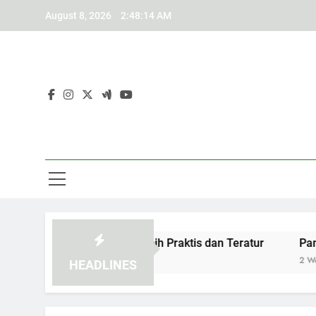
Skip
August 8, 2026
2:48:15 AM
to
content
Kam
Dapatkan S
s Akun yang Lebih Praktis dan Teratur
Panduan LEBAH
2 Weeks Ago
HEADLINES