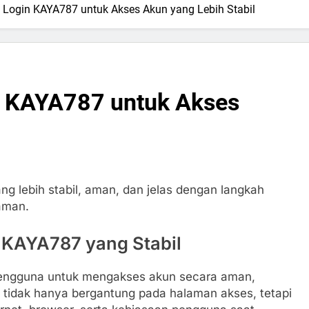
Login KAYA787 untuk Akses Akun yang Lebih Stabil
n KAYA787 untuk Akses
g lebih stabil, aman, dan jelas dengan langkah
aman.
KAYA787 yang Stabil
pengguna untuk mengakses akun secara aman,
l tidak hanya bergantung pada halaman akses, tetapi