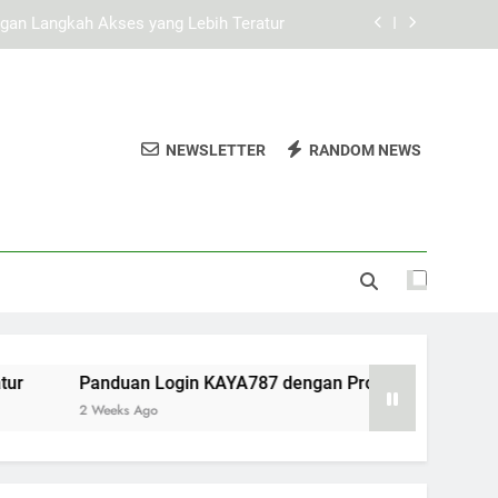
an Langkah Akses yang Lebih Teratur
gan Proses Masuk yang Lebih Terarah
gin melalui Browser Tanpa Hambatan
NEWSLETTER
RANDOM NEWS
 Akun yang Lebih Praktis dan Teratur
an Langkah Akses yang Lebih Teratur
gan Proses Masuk yang Lebih Terarah
gin melalui Browser Tanpa Hambatan
nduan Login KAYA787 dengan Proses Masuk yang Lebih Tera
Weeks Ago