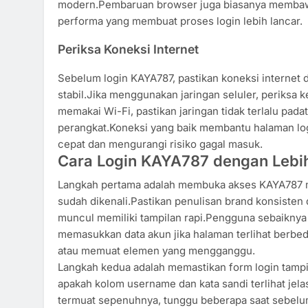
modern.Pembaruan browser juga biasanya memba
performa yang membuat proses login lebih lancar.
Periksa Koneksi Internet
Sebelum login KAYA787, pastikan koneksi internet 
stabil.Jika menggunakan jaringan seluler, periksa k
memakai Wi-Fi, pastikan jaringan tidak terlalu pad
perangkat.Koneksi yang baik membantu halaman log
cepat dan mengurangi risiko gagal masuk.
Cara Login KAYA787 dengan Lebih
Langkah pertama adalah membuka akses KAYA787 me
sudah dikenali.Pastikan penulisan brand konsisten
muncul memiliki tampilan rapi.Pengguna sebaiknya 
memasukkan data akun jika halaman terlihat berbeda
atau memuat elemen yang mengganggu.
Langkah kedua adalah memastikan form login tamp
apakah kolom username dan kata sandi terlihat jel
termuat sepenuhnya, tunggu beberapa saat sebelu