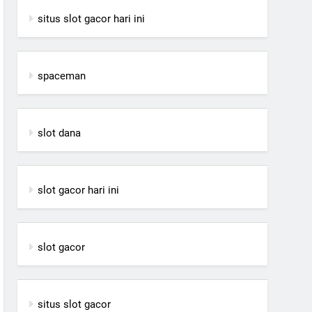
situs slot gacor hari ini
spaceman
slot dana
slot gacor hari ini
slot gacor
situs slot gacor