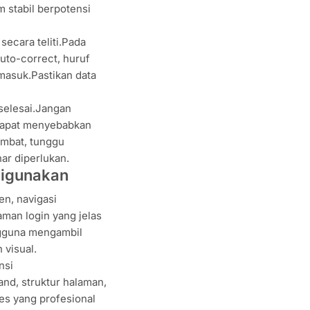
 stabil berpotensi
ecara teliti.Pada
auto-correct, huruf
 masuk.Pastikan data
selesai.Jangan
 dapat menyebabkan
ambat, tunggu
nar diperlukan.
Digunakan
en, navigasi
man login yang jelas
ngguna mengambil
 visual.
nsi
nd, struktur halaman,
es yang profesional