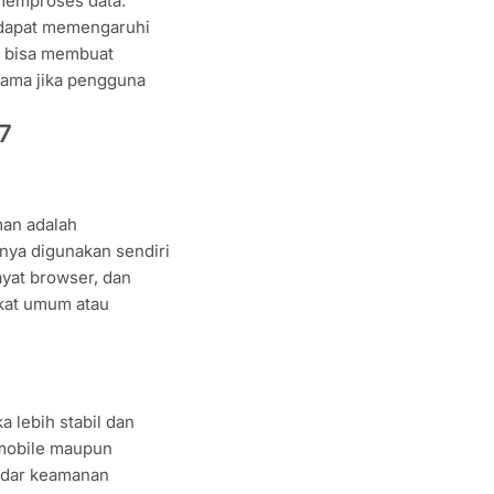
memproses data.
 dapat memengaruhi
r bisa membuat
tama jika pengguna
7
man adalah
nya digunakan sendiri
ayat browser, dan
gkat umum atau
 lebih stabil dan
mobile maupun
ndar keamanan