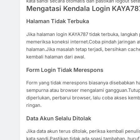
kata sandi secara otomatis dan pastikan logout sete
Mengatasi Kendala Login KAYA78
Halaman Tidak Terbuka
Jika halaman login KAYA787 tidak terbuka, langkah
memeriksa koneksi internet.Coba pindah jaringan a
halaman.Jika masalah tetap terjadi, bersihkan cac
kembali halaman dari awal.
Form Login Tidak Merespons
Form yang tidak merespons biasanya disebabkan h
sempurna atau browser mengalami gangguan.Tutup 
diperlukan, perbarui browser, lalu coba akses kemb
ringan.
Data Akun Selalu Ditolak
Jika data akun terus ditolak, periksa kembali penu
kata sandi.Pastikan tidak ada spasi tambahan, huruf 