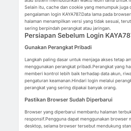
atau sistem membutuhkan waktu lebih lama untuk 
Selain itu, cache dan cookie yang menumpuk juga
pengalaman login KAYA787.Data lama pada browse
halaman menampilkan versi yang tidak sesuai, teru
sering berpindah perangkat atau jaringan.
Persiapan Sebelum Login KAYA78
Gunakan Perangkat Pribadi
Langkah paling dasar untuk menjaga akses tetap a
menggunakan perangkat pribadi.Perangkat yang ha
memberi kontrol lebih baik terhadap data akun, riw
pengaturan keamanan.Hindari login melalui peran
perangkat yang sering dipakai banyak orang.
Pastikan Browser Sudah Diperbarui
Browser yang diperbarui membantu halaman terbuka
responsif.Pengguna dapat menggunakan browser 
desktop, selama browser tersebut mendukung sta