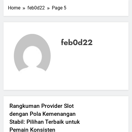
Home
feb0d22
Page 5
feb0d22
Rangkuman Provider Slot
dengan Pola Kemenangan
Stabil: Pilihan Terbaik untuk
Pemain Konsisten