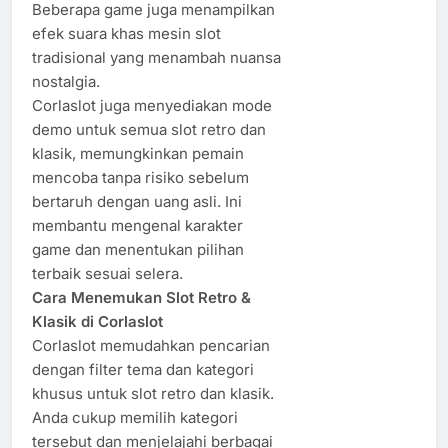
Beberapa game juga menampilkan
efek suara khas mesin slot
tradisional yang menambah nuansa
nostalgia.
Corlaslot juga menyediakan mode
demo untuk semua slot retro dan
klasik, memungkinkan pemain
mencoba tanpa risiko sebelum
bertaruh dengan uang asli. Ini
membantu mengenal karakter
game dan menentukan pilihan
terbaik sesuai selera.
Cara Menemukan Slot Retro &
Klasik di Corlaslot
Corlaslot memudahkan pencarian
dengan filter tema dan kategori
khusus untuk slot retro dan klasik.
Anda cukup memilih kategori
tersebut dan menjelajahi berbagai