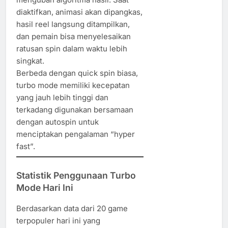
diaktifkan, animasi akan dipangkas,
hasil reel langsung ditampilkan,
dan pemain bisa menyelesaikan
ratusan spin dalam waktu lebih
singkat.
Berbeda dengan quick spin biasa,
turbo mode memiliki kecepatan
yang jauh lebih tinggi dan
terkadang digunakan bersamaan
dengan autospin untuk
menciptakan pengalaman “hyper
fast”.
Statistik Penggunaan Turbo
Mode Hari Ini
Berdasarkan data dari 20 game
terpopuler hari ini yang