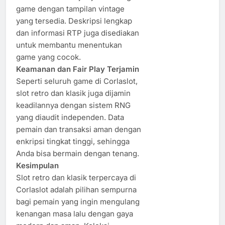
game dengan tampilan vintage
yang tersedia. Deskripsi lengkap
dan informasi RTP juga disediakan
untuk membantu menentukan
game yang cocok.
Keamanan dan Fair Play Terjamin
Seperti seluruh game di Corlaslot,
slot retro dan klasik juga dijamin
keadilannya dengan sistem RNG
yang diaudit independen. Data
pemain dan transaksi aman dengan
enkripsi tingkat tinggi, sehingga
Anda bisa bermain dengan tenang.
Kesimpulan
Slot retro dan klasik terpercaya di
Corlaslot adalah pilihan sempurna
bagi pemain yang ingin mengulang
kenangan masa lalu dengan gaya