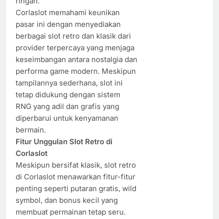
ringan.
Corlaslot memahami keunikan
pasar ini dengan menyediakan
berbagai slot retro dan klasik dari
provider terpercaya yang menjaga
keseimbangan antara nostalgia dan
performa game modern. Meskipun
tampilannya sederhana, slot ini
tetap didukung dengan sistem
RNG yang adil dan grafis yang
diperbarui untuk kenyamanan
bermain.
Fitur Unggulan Slot Retro di
Corlaslot
Meskipun bersifat klasik, slot retro
di Corlaslot menawarkan fitur-fitur
penting seperti putaran gratis, wild
symbol, dan bonus kecil yang
membuat permainan tetap seru.