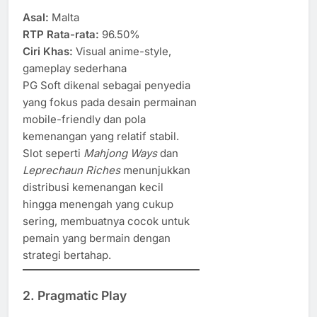
Asal:
Malta
RTP Rata-rata:
96.50%
Ciri Khas:
Visual anime-style,
gameplay sederhana
PG Soft dikenal sebagai penyedia
yang fokus pada desain permainan
mobile-friendly dan pola
kemenangan yang relatif stabil.
Slot seperti
Mahjong Ways
dan
Leprechaun Riches
menunjukkan
distribusi kemenangan kecil
hingga menengah yang cukup
sering, membuatnya cocok untuk
pemain yang bermain dengan
strategi bertahap.
2.
Pragmatic Play