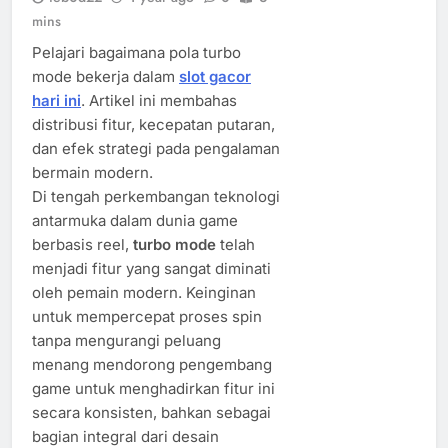
mins
Pelajari bagaimana pola turbo
mode bekerja dalam
slot gacor
hari ini
. Artikel ini membahas
distribusi fitur, kecepatan putaran,
dan efek strategi pada pengalaman
bermain modern.
Di tengah perkembangan teknologi
antarmuka dalam dunia game
berbasis reel,
turbo mode
telah
menjadi fitur yang sangat diminati
oleh pemain modern. Keinginan
untuk mempercepat proses spin
tanpa mengurangi peluang
menang mendorong pengembang
game untuk menghadirkan fitur ini
secara konsisten, bahkan sebagai
bagian integral dari desain