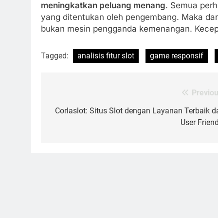
meningkatkan peluang menang
. Semua perh
yang ditentukan oleh pengembang. Maka dari i
bukan mesin pengganda kemenangan. Kecepat
Tagged:
analisis fitur slot
game responsif
Previou
Post
navigation
Corlaslot: Situs Slot dengan Layanan Terbaik d
User Friend