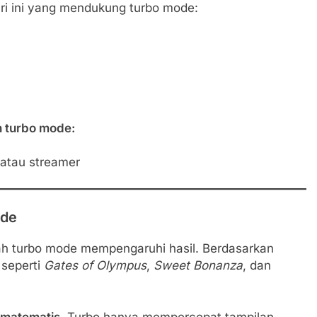
ari ini yang mendukung turbo mode:
 turbo mode:
atau streamer
ode
h turbo mode mempengaruhi hasil. Berdasarkan
 seperti
Gates of Olympus
,
Sweet Bonanza
, dan