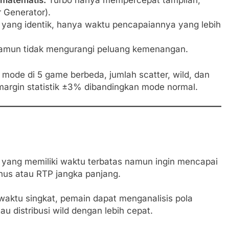
 matematis.
Turbo hanya mempercepat tampilan,
Generator).
i yang identik, hanya waktu pencapaiannya yang lebih
amun tidak mengurangi peluang kemenangan.
 mode di 5 game berbeda, jumlah scatter, wild, dan
argin statistik ±3% dibandingkan mode normal.
yang memiliki waktu terbatas namun ingin mencapai
nus atau RTP jangka panjang.
waktu singkat, pemain dapat menganalisis pola
u distribusi wild dengan lebih cepat.