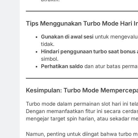
Tips Menggunakan Turbo Mode Hari In
Gunakan di awal sesi
untuk mengevaluas
tidak.
Hindari penggunaan turbo saat bonus a
simbol.
Perhatikan saldo
dan atur batas perma
Kesimpulan: Turbo Mode Mempercep
Turbo mode dalam permainan slot hari ini t
Dengan memanfaatkan fitur ini secara cerda
mengejar target spin harian, atau sekadar 
Namun, penting untuk diingat bahwa turbo