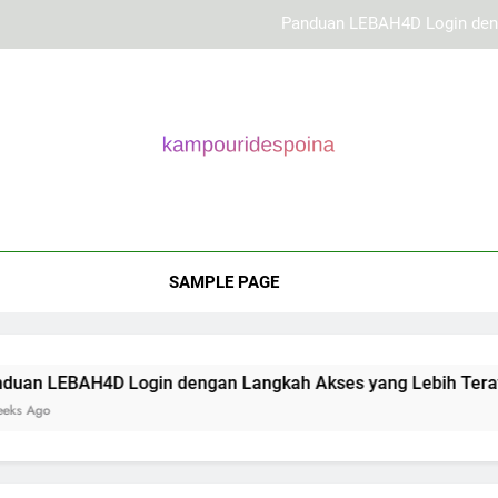
Panduan LEBAH4D Login deng
Panduan Login KAYA787 den
Panduan Mengakses KAYA787 Lo
Panduan EDWINSLOT Login untuk Akses
pourides Poina
Panduan LEBAH4D Login deng
olusi Bisnis Terbaik Dari Kampourides Poina.
Panduan Login KAYA787 den
SAMPLE PAGE
Panduan Mengakses KAYA787 Lo
D Login dengan Langkah Akses yang Lebih Teratur
Pa
2 W