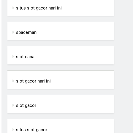
situs slot gacor hari ini
spaceman
slot dana
slot gacor hari ini
slot gacor
situs slot gacor