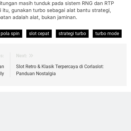
itungan masih tunduk pada sistem RNG dan RTP
tu, gunakan turbo sebagai alat bantu strategi,
an adalah alat, bukan jaminan.
pola spin
slot cepat
strategi turbo
turbo mode
s:
Next:
an
Slot Retro & Klasik Terpercaya di Corlaslot:
ly
Panduan Nostalgia