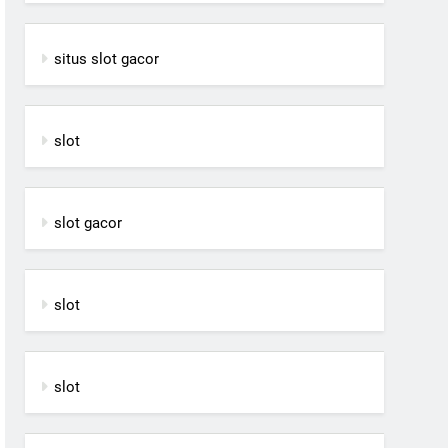
situs slot gacor
slot
slot gacor
slot
slot