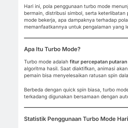
Hari ini, pola penggunaan turbo mode menunj
bermain, distribusi simbol, serta keterlibat
mode bekerja, apa dampaknya terhadap pola
memanfaatkannya untuk pengalaman yang lebi
Apa Itu Turbo Mode?
Turbo mode adalah
fitur percepatan putaran
algoritma hasil. Saat diaktifkan, animasi aka
pemain bisa menyelesaikan ratusan spin dala
Berbeda dengan quick spin biasa, turbo mode
terkadang digunakan bersamaan dengan auto
Statistik Penggunaan Turbo Mode Hari 