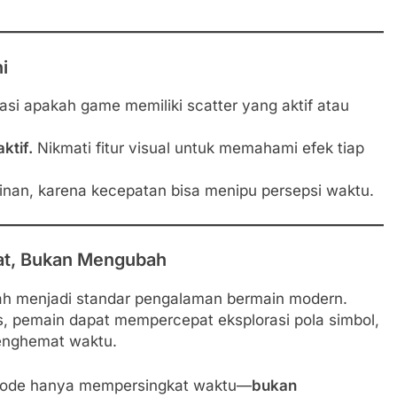
i
i apakah game memiliki scatter yang aktif atau
ktif.
Nikmati fitur visual untuk memahami efek tiap
inan, karena kecepatan bisa menipu persepsi waktu.
at, Bukan Mengubah
elah menjadi standar pengalaman bermain modern.
s, pemain dapat mempercepat eksplorasi pola simbol,
menghemat waktu.
 mode hanya mempersingkat waktu—
bukan