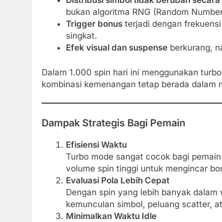
Distribusi simbol tidak berubah secara
bukan algoritma RNG (Random Number 
Trigger bonus
terjadi dengan frekuens
singkat.
Efek visual dan suspense
berkurang, n
Dalam 1.000 spin hari ini menggunakan turbo
kombinasi kemenangan tetap berada dalam m
Dampak Strategis Bagi Pemain
Efisiensi Waktu
Turbo mode sangat cocok bagi pemain 
volume spin tinggi untuk mengincar bo
Evaluasi Pola Lebih Cepat
Dengan spin yang lebih banyak dalam 
kemunculan simbol, peluang scatter, ata
Minimalkan Waktu Idle