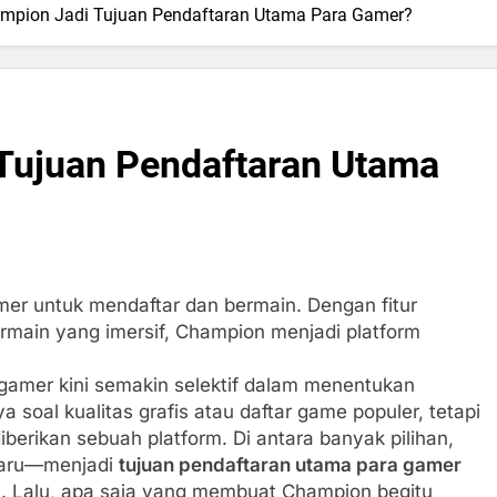
mpion Jadi Tujuan Pendaftaran Utama Para Gamer?
Tujuan Pendaftaran Utama
mer untuk mendaftar dan bermain. Dengan fitur
rmain yang imersif, Champion menjadi platform
a gamer kini semakin selektif dalam menentukan
soal kualitas grafis atau daftar game populer, tetapi
erikan sebuah platform. Di antara banyak pilihan,
baru—menjadi
tujuan pendaftaran utama para gamer
. Lalu, apa saja yang membuat Champion begitu