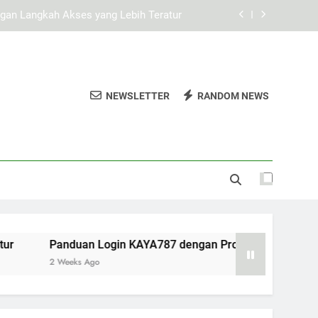
an Langkah Akses yang Lebih Teratur
gan Proses Masuk yang Lebih Terarah
gin melalui Browser Tanpa Hambatan
NEWSLETTER
RANDOM NEWS
 Akun yang Lebih Praktis dan Teratur
an Langkah Akses yang Lebih Teratur
gan Proses Masuk yang Lebih Terarah
gin melalui Browser Tanpa Hambatan
duan Login KAYA787 dengan Proses Masuk yang Lebih Terar
eks Ago