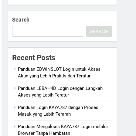
Search
SEARCH
Recent Posts
Panduan EDWINSLOT Login untuk Akses
Akun yang Lebih Praktis dan Teratur
Panduan LEBAH4D Login dengan Langkah
Akses yang Lebih Teratur
Panduan Login KAYA787 dengan Proses
Masuk yang Lebih Terarah
Panduan Mengakses KAYA787 Login melalui
Browser Tanpa Hambatan