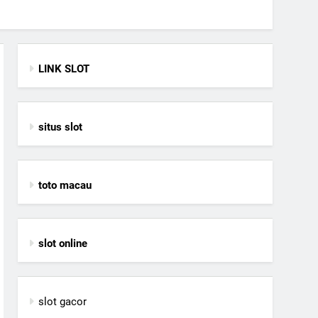
LINK SLOT
situs slot
toto macau
slot online
slot gacor