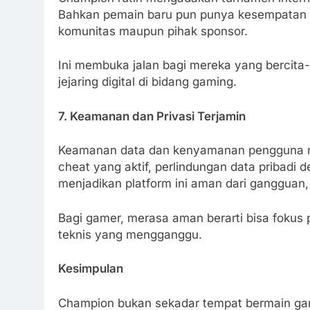
Bahkan pemain baru pun punya kesempatan u
komunitas maupun pihak sponsor.
Ini membuka jalan bagi mereka yang bercita
jejaring digital di bidang gaming.
7. Keamanan dan Privasi Terjamin
Keamanan data dan kenyamanan pengguna men
cheat yang aktif, perlindungan data pribadi 
menjadikan platform ini aman dari gangguan
Bagi gamer, merasa aman berarti bisa fokus
teknis yang mengganggu.
Kesimpulan
Champion bukan sekadar tempat bermain game