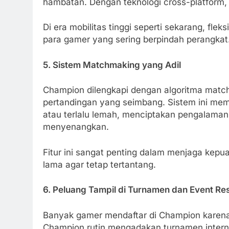
hambatan. Dengan teknologi cross-platform, p
Di era mobilitas tinggi seperti sekarang, flek
para gamer yang sering berpindah perangkat
5. Sistem Matchmaking yang Adil
Champion dilengkapi dengan algoritma mat
pertandingan yang seimbang. Sistem ini memi
atau terlalu lemah, menciptakan pengalaman
menyenangkan.
Fitur ini sangat penting dalam menjaga ke
lama agar tetap tertantang.
6. Peluang Tampil di Turnamen dan Event Re
Banyak gamer mendaftar di Champion karena in
Champion rutin mengadakan turnamen internal