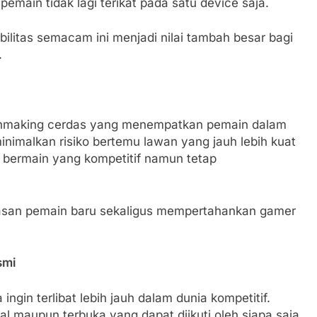
emain tidak lagi terikat pada satu device saja.
sibilitas semacam ini menjadi nilai tambah besar bagi
.
chmaking cerdas yang menempatkan pemain dalam
nimalkan risiko bertemu lawan yang jauh lebih kuat
 bermain yang kompetitif namun tetap
puasan pemain baru sekaligus mempertahankan gamer
smi
gin terlibat lebih jauh dalam dunia kompetitif.
 maupun terbuka yang dapat diikuti oleh siapa saja.