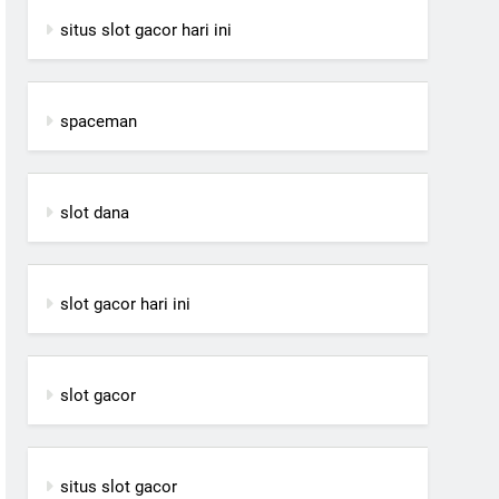
situs slot gacor hari ini
spaceman
slot dana
slot gacor hari ini
slot gacor
situs slot gacor