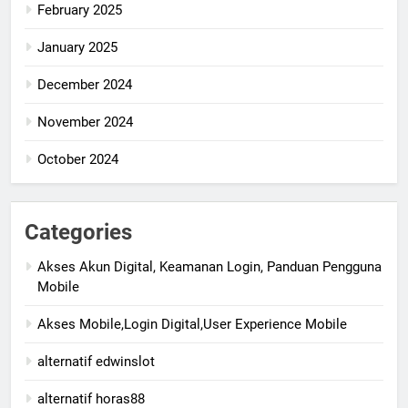
February 2025
January 2025
December 2024
November 2024
October 2024
Categories
Akses Akun Digital, Keamanan Login, Panduan Pengguna
Mobile
Akses Mobile,Login Digital,User Experience Mobile
alternatif edwinslot
alternatif horas88