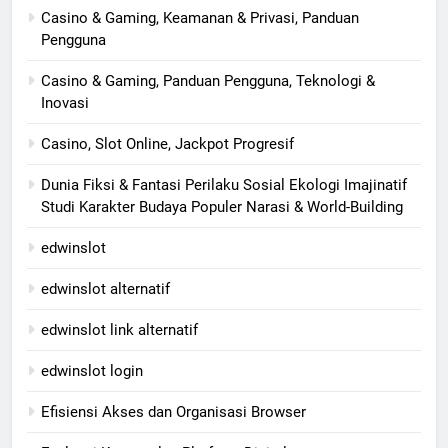
Casino & Gaming, Keamanan & Privasi, Panduan
Pengguna
Casino & Gaming, Panduan Pengguna, Teknologi &
Inovasi
Casino, Slot Online, Jackpot Progresif
Dunia Fiksi & Fantasi Perilaku Sosial Ekologi Imajinatif
Studi Karakter Budaya Populer Narasi & World-Building
edwinslot
edwinslot alternatif
edwinslot link alternatif
edwinslot login
Efisiensi Akses dan Organisasi Browser