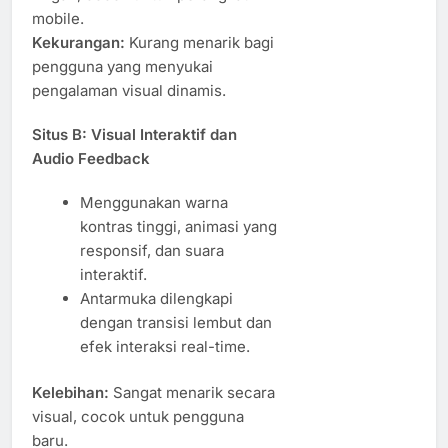
mobile.
Kekurangan:
Kurang menarik bagi
pengguna yang menyukai
pengalaman visual dinamis.
Situs B: Visual Interaktif dan
Audio Feedback
Menggunakan warna
kontras tinggi, animasi yang
responsif, dan suara
interaktif.
Antarmuka dilengkapi
dengan transisi lembut dan
efek interaksi real-time.
Kelebihan:
Sangat menarik secara
visual, cocok untuk pengguna
baru.