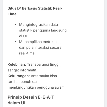
Situs D: Berbasis Statistik Real-
Time
Mengintegrasikan data
statistik pengguna langsung
di UI.
Menampilkan metrik sesi
dan pola interaksi secara
real-time.
Kelebihan:
Transparansi tinggi,
sangat informatif.
Kekurangan:
Antarmuka bisa
terlihat penuh dan
membingungkan pengguna awam.
Prinsip Desain E-E-A-T
dalam UI