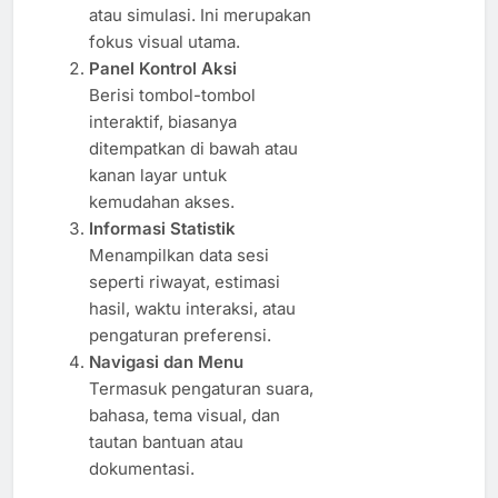
atau simulasi. Ini merupakan
fokus visual utama.
Panel Kontrol Aksi
Berisi tombol-tombol
interaktif, biasanya
ditempatkan di bawah atau
kanan layar untuk
kemudahan akses.
Informasi Statistik
Menampilkan data sesi
seperti riwayat, estimasi
hasil, waktu interaksi, atau
pengaturan preferensi.
Navigasi dan Menu
Termasuk pengaturan suara,
bahasa, tema visual, dan
tautan bantuan atau
dokumentasi.