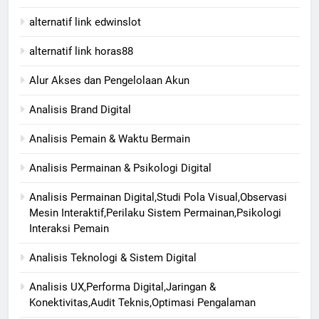
alternatif link edwinslot
alternatif link horas88
Alur Akses dan Pengelolaan Akun
Analisis Brand Digital
Analisis Pemain & Waktu Bermain
Analisis Permainan & Psikologi Digital
Analisis Permainan Digital,Studi Pola Visual,Observasi
Mesin Interaktif,Perilaku Sistem Permainan,Psikologi
Interaksi Pemain
Analisis Teknologi & Sistem Digital
Analisis UX,Performa Digital,Jaringan &
Konektivitas,Audit Teknis,Optimasi Pengalaman