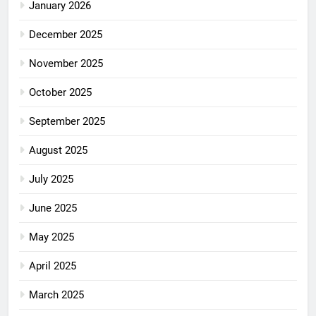
January 2026
December 2025
November 2025
October 2025
September 2025
August 2025
July 2025
June 2025
May 2025
April 2025
March 2025