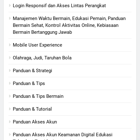
Login Responsif dan Akses Lintas Perangkat
Manajemen Waktu Bermain, Edukasi Pemain, Panduan
Bermain Sehat, Kontrol Aktivitas Online, Kebiasaan
Bermain Bertanggung Jawab
Mobile User Experience
Olahraga, Judi, Taruhan Bola
Panduan & Strategi
Panduan & Tips
Panduan & Tips Bermain
Panduan & Tutorial
Panduan Akses Akun
Panduan Akses Akun Keamanan Digital Edukasi