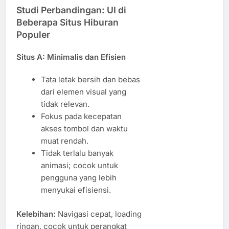
Studi Perbandingan: UI di
Beberapa Situs Hiburan
Populer
Situs A: Minimalis dan Efisien
Tata letak bersih dan bebas
dari elemen visual yang
tidak relevan.
Fokus pada kecepatan
akses tombol dan waktu
muat rendah.
Tidak terlalu banyak
animasi; cocok untuk
pengguna yang lebih
menyukai efisiensi.
Kelebihan:
Navigasi cepat, loading
ringan, cocok untuk perangkat