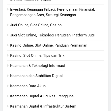
Investasi, Keuangan Pribadi, Perencanaan Finansial,
Pengembangan Aset, Strategi Keuangan
Judi Online, Slot Online, Casino
Judi Slot Online, Teknologi Perjudian, Platform Judi
Kasino Online, Slot Online, Panduan Permainan
Kasino, Slot Online, Tips dan Trik
Keamanan & Teknologi Informasi
Keamanan dan Stabilitas Digital
Keamanan Data Akun
Keamanan Digital & Edukasi Pengguna
Keamanan Digital & Infrastruktur Sistem