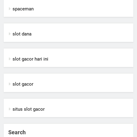
spaceman
slot dana
slot gacor hari ini
slot gacor
situs slot gacor
Search