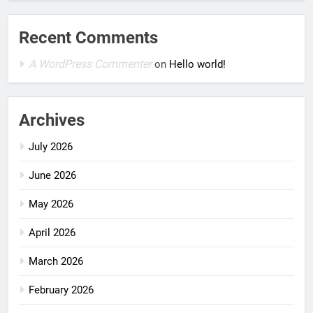
Recent Comments
A WordPress Commenter
on
Hello world!
Archives
July 2026
June 2026
May 2026
April 2026
March 2026
February 2026