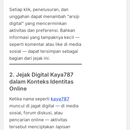
Setiap klik, penelusuran, dan
unggahan dapat menambah “arsip
digital” yang mencerminkan
aktivitas dan preferensi. Bahkan
informasi yang tampaknya kecil —
seperti komentar atau like di media
sosial — dapat tersimpan sebagai
bagian dari jejak ini.
2. Jejak Digital Kaya787
dalam Konteks Identitas
Online
Ketika nama seperti
kaya787
muncul di jagat digital — di media
sosial, forum diskusi, atau
pencarian online — aktivitas
tersebut menciptakan
lapisan