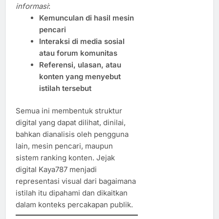
informasi
:
Kemunculan di hasil mesin
pencari
Interaksi di media sosial
atau forum komunitas
Referensi, ulasan, atau
konten yang menyebut
istilah tersebut
Semua ini membentuk struktur
digital yang dapat dilihat, dinilai,
bahkan dianalisis oleh pengguna
lain, mesin pencari, maupun
sistem ranking konten. Jejak
digital Kaya787 menjadi
representasi visual dari bagaimana
istilah itu dipahami dan dikaitkan
dalam konteks percakapan publik.