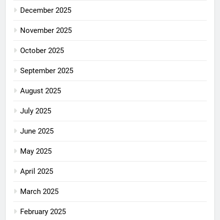
December 2025
November 2025
October 2025
September 2025
August 2025
July 2025
June 2025
May 2025
April 2025
March 2025
February 2025