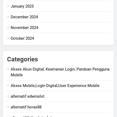
January 2025
December 2024
November 2024
October 2024
Categories
Akses Akun Digital, Keamanan Login, Panduan Pengguna
Mobile
Akses Mobile,Login Digital,User Experience Mobile
alternatif edwinslot
alternatif horas88