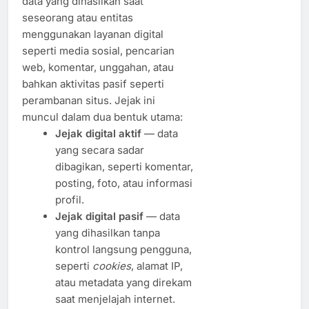
data yang dihasilkan saat
seseorang atau entitas
menggunakan layanan digital
seperti media sosial, pencarian
web, komentar, unggahan, atau
bahkan aktivitas pasif seperti
perambanan situs. Jejak ini
muncul dalam dua bentuk utama:
Jejak digital aktif
— data
yang secara sadar
dibagikan, seperti komentar,
posting, foto, atau informasi
profil.
Jejak digital pasif
— data
yang dihasilkan tanpa
kontrol langsung pengguna,
seperti
cookies
, alamat IP,
atau metadata yang direkam
saat menjelajah internet.