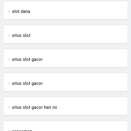
slot dana
situs slot
situs slot gacor
situs slot gacor
situs slot gacor hari ini