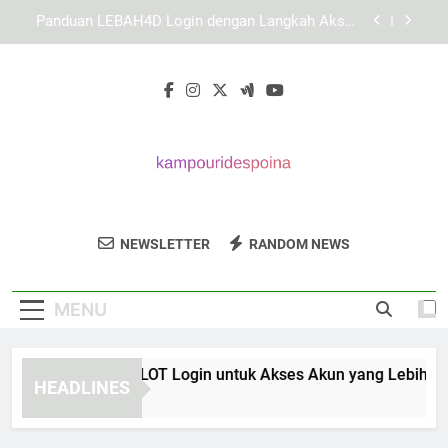
Skip
Panduan Login KAYA787 dengan Proses Masuk
to
yang Lebih Terarah
content
Panduan Mengakses KAYA787 Login melalui
Browser Tanpa Hambatan
Panduan EDWINSLOT Login untuk Akses Akun
yang Lebih Praktis dan Teratur
Panduan LEBAH4D Login dengan Langkah Akses
yang Lebih Teratur
Panduan Login KAYA787 dengan Proses Masuk
yang Lebih Terarah
Kampourides
Dapatkan Solusi Bisnis Terbaik Dari
Panduan Mengakses KAYA787 Login melalui
NEWSLETTER
RANDOM NEWS
Poina
Browser Tanpa Hambatan
Kampourides Poina.
MENU
nduan EDWINSLOT Login untuk Akses Akun yang Lebih Praktis
HEADLINES
Weeks Ago